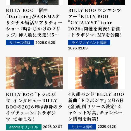
BILLY BOO 新曲
BILLY BOO ワンマンツ
「Darling」がABEMAオ
アー『BILLY BOO
リジナル婚活リアリティー
"CATALYST" tour
ショー『時計じかけのマリ
2026』開催を発表！ 新曲
ッジ』挿入歌に決定！！5月8
「トラボジマ」MVを公開！
日(金)配信リリース！
2026.04.28
ライブ／イベント情報
リリース情報
2026.02.09
4人組バンド BILLY BOO
BILLY BOO「トラボジ
新曲「トラボジマ」 2月6日
マ」インタビュー――BILLY
(金)配信リリース決定！ジ
BOOの2026年は渾身のラ
ャケット写真、キャンペー
イブチューン「トラボジ
ン情報を解禁！
マ」で始まる！
2026.01.28
2026.02.07
リリース情報
encoreオリジナル