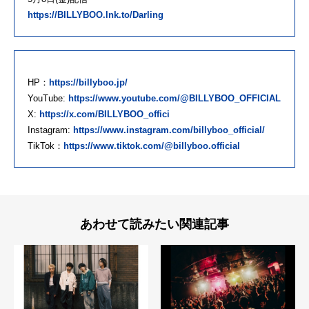
https://BILLYBOO.lnk.to/Darling
HP：
https://billyboo.jp/
YouTube:
https://www.youtube.com/@BILLYBOO_OFFICIAL
X:
https://x.com/BILLYBOO_offici
Instagram:
https://www.instagram.com/billyboo_official/
TikTok：
https://www.tiktok.com/@billyboo.official
あわせて読みたい関連記事