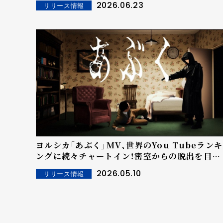
2026.06.23
リリース情報
ヨルシカ「あぶく」MV、世界のYou Tubeランキ
ングに続々チャートイン！密室からの脱出を目指
す無限ループ映像が言葉の壁を越え早くも累計
2026.05.10
リリース情報
800万再生を突破