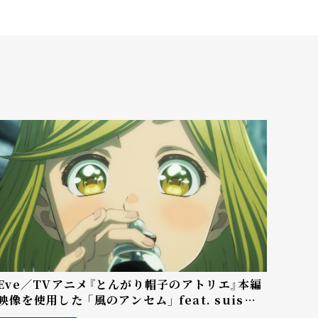
Eve／TVアニメ『とんがり帽子のアトリエ』本編
映像を使用した 「風のアンセム」 feat. suis
from ヨルシカ Music Video公開！