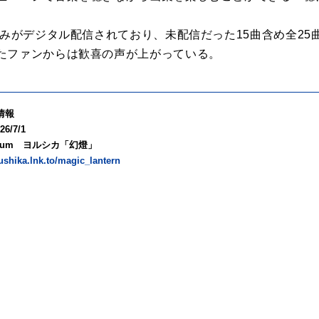
のみがデジタル配信されており、未配信だった15曲含め全2
たファンからは歓喜の声が上がっている。
情報
6/7/1
 Album ヨルシカ「幻燈」
rushika.lnk.to/magic_lantern