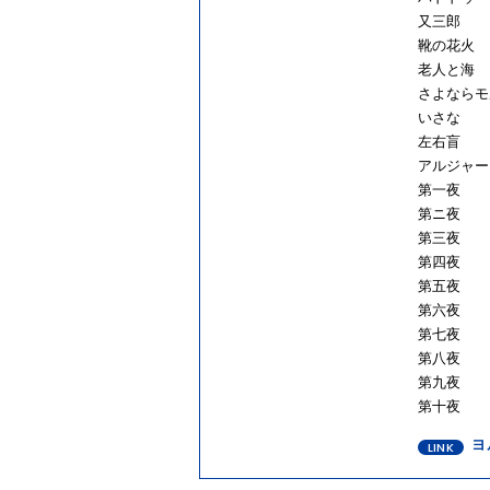
又三郎
靴の花火
老人と海
さよならモ
いさな
左右盲
アルジャー
第一夜
第ニ夜
第三夜
第四夜
第五夜
第六夜
第七夜
第八夜
第九夜
第十夜
ヨ