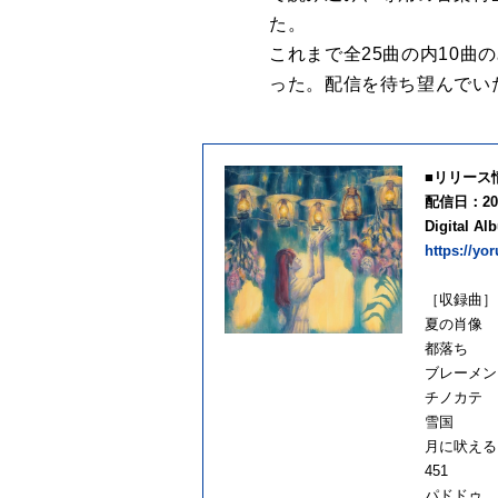
た。
これまで全25曲の内10曲
った。配信を待ち望んでい
■リリース
配信日：202
Digital
https://yo
［収録曲］
夏の肖像
都落ち
ブレーメン
チノカテ
雪国
月に吠える
451
パドドゥ