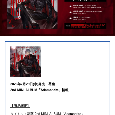
2026
年
7
月
29
日
(
水
)
発売
葛葉
2nd
MINI
ALBUM
「
Adamantite
」情報
【商品概要】
タイトル：
葛葉
2nd
MINI
ALBUM
「
Adamantite
」