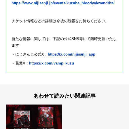
https://www.nijisanji.jp/events/kuzuha_bloodyalexandrite/
チケット情報などの詳細
は
今後の続報をお待ちください。
新たな情報
に
関して
は
、下記の公式SNS等
に
て随
時
更新いたし
ます
・
に
じさんじ公式X：
https://x.com/nijisanji_app
・
葛葉
X：
https://x.com/vamp_kuzu
あわせて読みたい関連記事