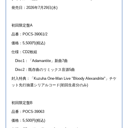
発売
日
：
2026
年
7
月
29
日
(
水
)
初回限定盤A
品番：POCS-39061/2
価格：5,500円(税込)
仕様：CD2枚組
Disc1：「
Adamantite
」新曲
7
曲
Disc2：既存曲のリミックス音源5曲
封入特典：「Kuzuha One-Man Live "Bloody Alexandrite"」チケ
ット先行抽選シリアルコード(初回生産分のみ)
初回限定盤B
品番：POCS-39063
価格：5,500円(税込)