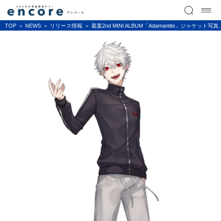
TOP
NEWS
リリース情報
葛葉2nd MINI ALBUM「Adamantite」