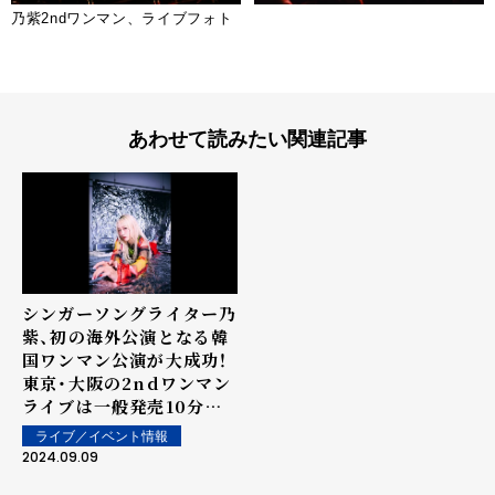
乃紫2ndワンマン、ライブフォト
あわせて読みたい関連記事
シンガーソングライター乃
紫、初の海外公演となる韓
国ワンマン公演が大成功！
東京・大阪の2ndワンマン
ライブは一般発売10分で
即ソールドアウト！と好調！
ライブ／イベント情報
2024.09.09