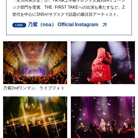
「全方向美少女」が、TikTok上半期トレンド大賞2024ミュージ
ック部門を受賞、THE FIRST TAKEへの出演も果たすなど、Z
世代を中心にSNSやサブスクで話題の最注目アーティスト。
乃紫（noa） Official Instagram
乃紫2ndワンマン、ライブフォト