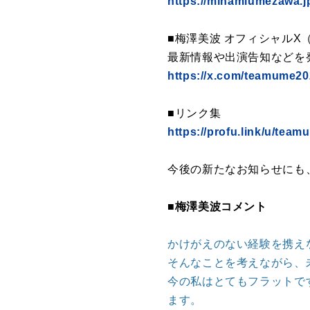
https://minamiumezawa.j
■梅澤美波 オフィシャルX（旧
最新情報や出演告知などを
https://x.com/teamume2
■リンク集
https://profu.link/u/tea
今後の新たなお知らせにも
■梅澤美波コメント
かけがえのない経験を携え
そんなことを考えながら、
今の私はとてもフラットで
ます。