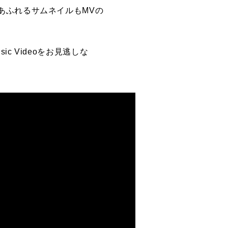
あふれるサムネイルも
MV
の
sic Video
をお見逃しな