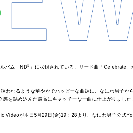
5
アルバム「
ND
」に収録されている、リード曲「
Celebrate
」
に誘われるような華やかでハッピーな曲調に、なにわ男子か
ク感を詰め込んだ最高にキャッチーな一曲に仕上がりました
ic Video
が本日
5
月
29
日
(
金
)19
：
28
より、なにわ男子公式
Yo