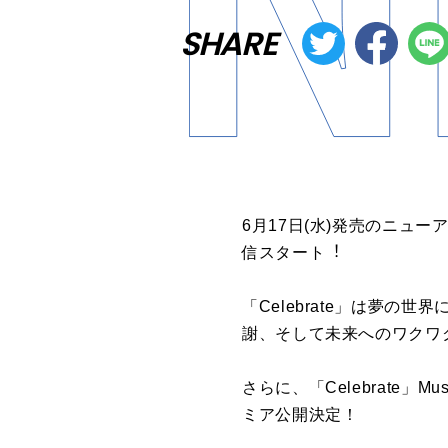
SHARE
6⽉
17
⽇
(
⽔
)
発売のニュー
信スタート
︕
「
Celebrate
」は夢の世界
謝、そして未来へのワクワ
さらに、「
Celebrate
」
Mus
ミア公開決定！