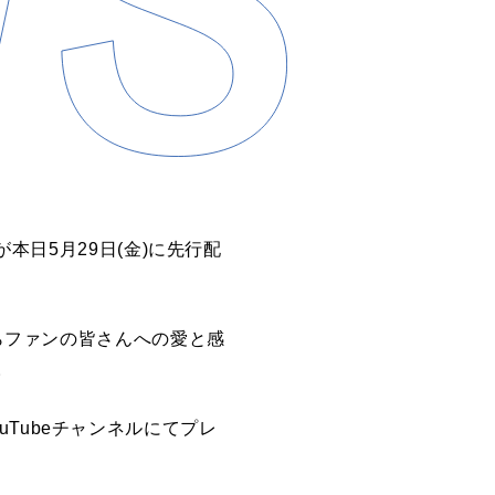
が本日
5
⽉
29
⽇
(
⾦
)
に先行配
らファンの皆さんへの愛と感
。
uTube
チャンネルにてプレ