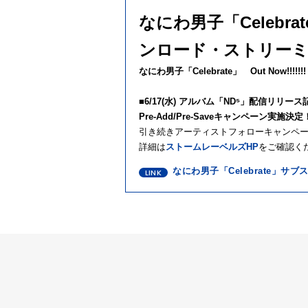
なにわ男子「Celebr
ンロード・ストリー
なにわ男子「
Celebrate
」
Out Now!!!!!!!
■
6/17(
水
)
アルバム「
ND
⁵」配信リリース
Pre-Add/Pre-Save
キャンペーン実施決定
引き続きアーティストフォローキャンペ
詳細は
ストームレーベルズ
HP
をご確認く
なにわ男子「Celebrate」