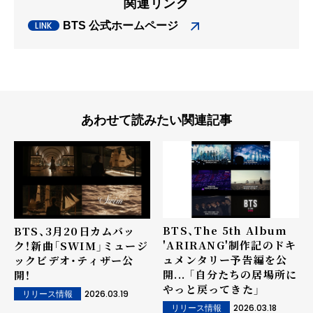
関連リンク
BTS 公式ホームページ
あわせて読みたい関連記事
BTS、The 5th Album
BTS、3月20日カムバッ
'ARIRANG'制作記のドキ
ク！新曲「SWIM」ミュージ
ュメンタリー予告編を公
ックビデオ・ティザー公
開... 「自分たちの居場所に
開！
やっと戻ってきた」
2026.03.19
リリース情報
2026.03.18
リリース情報