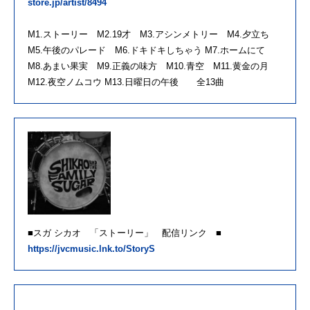
store.jp/artist/8494
M1.ストーリー M2.19才 M3.アシンメトリー M4.夕立ち
M5.午後のパレード M6.ドキドキしちゃう M7.ホームにて
M8.あまい果実 M9.正義の味方 M10.青空 M11.黄金の月
M12.夜空ノムコウ M13.日曜日の午後 全13曲
■スガ シカオ 「ストーリー」 配信リンク ■
https://jvcmusic.lnk.to/StoryS