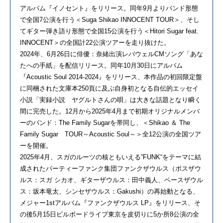
アルバム『イノセント』をリリース。同年9月よりバンド形態
で全国7公演を行う＜Suga Shikao INNOCENT TOUR＞、そし
てギター弾き語り形態で全国15公演を行う＜Hitori Sugar feat.
INNOCENT＞の全国計22公演ツアーを走り抜けた。
2024年、6月26日に俳優：奈緒出演レバウェルCMソング「あな
たへの手紙」を配信リリース。同年10月30日にアルバム
『Acoustic Soul 2014-2024』をリリース、本作品の初回限定盤
に同梱された文庫本250頁に及ぶ自身初となる自伝的エッセイ
小説「実録小説 ヤグルトさんの唄」は大きな話題となり瞬く
間に完売した。12月から2025年4月まで初期オリジナルメンバ
ーのバンド：The Family Sugarを帯同し、＜Shikao ＆ The
Family Sugar TOUR～Acoustic Soul～＞全12公演の全国ツア
ーを開催。
2025年4月、スガのルーツの核ともいえる”FUNK“をテーマに結
成されたパーティーファンク集団ファンクザウルス（ボスザウ
ルス：スガ シカオ、ギターザウルス：田中義人、ベースザウル
ス：坂本竜太、シンセザウルス：Gakushi）の再始動となる、
メジャー1stアルバム『ファンクザウルス LP』をリリース、そ
の後5月15日ビルボードライブ東京を皮切りに5か所8公演の全