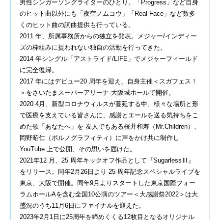
男性シンガーソングライターのひとり。「Progress」など自身
のヒット曲以外にも「夜空ノムコウ」「Real Face」など数多
くのヒット曲の詞曲提供も行っている。
2011 年、所属事務所からの独立を発表。メジャー/インディー
ズの枠組みに捉われない独自の活動を行ってきた。
2014 年シングル「アストライド/LIFE」でメジャーフィールド
に完全復帰。
2017 年にはデビュー20 周年を迎え、自身主催＜スガフェス！
＞をさいたまスーパーアリーナ·大阪城ホールで開催。
2020 4月、新型コロナウィルスが蔓延する中、様々な場所と形
で医療を支えている皆さんに、感謝とエールを送る気持ちをこ
めた歌「あなたへ」を 友人でもある桜井和寿（Mr.Children）、
岡野昭仁（ポルノグラフィティ）に声をかけ共に制作し
YouTube 上で公開、その思いを届けた。
2021年12 月、25 周年キックオフ作品として『SugarlessⅢ』
をリリース。同年2月26日より 25 周年記念スペシャルライブを
東京、大阪で開催。同年9月よりスタートした東京国際フォー
ラムホールAを含む全国10公演のツアー＜大感謝祭2022＞は大
盛況のうち11月6日にファイナルを迎えた。
2023年2月1日に25周年を締めくくる12枚目となるオリジナル