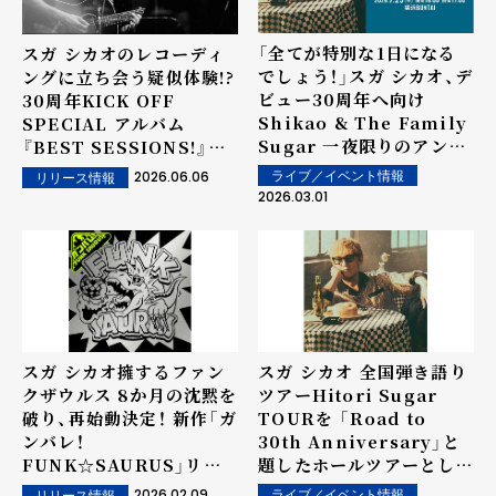
「全てが特別な1日になる
スガ シカオのレコーディ
でしょう！」スガ シカオ、デ
ングに立ち会う疑似体験!?
ビュー30周年へ向け
30周年KICK OFF
Shikao & The Family
SPECIAL アルバム
Sugar 一夜限りのアンコ
『BEST SESSIONS!』リ
ール公演決定
リース決定！
2026.06.06
ライブ／イベント情報
リリース情報
2026.03.01
スガ シカオ擁するファン
スガ シカオ 全国弾き語り
クザウルス 8か月の沈黙を
ツアーHitori Sugar
破り、再始動決定！ 新作「ガ
TOURを 「Road to
ンバレ！
30th Anniversary」と
FUNK☆SAURUS」リリ
題したホールツアーとして
ース＆ツアー情報、チケッ
開催！ そして30周年応援
2026.02.09
ライブ／イベント情報
リリース情報