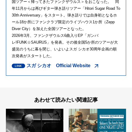
国ツアー＜帰ってきたファンクザウルス＞をおこなった。 同
年11月からは再びギター弾き語りツアー「Hitori Sugar Road To
30th Anniversary」をスタート。弾き語りでは自身初となるホ
ール18か所にファンクラブ限定のライブハウス1か所（Zepp
Diver City）を加えた全国ツアーとなった。
2026年3月、ファンクザウルス6曲入りEP「ガンバ
レ!FUNK☆SAURUS」を発表。その後全国5か所のツアーが大
盛況のうちに幕を閉じ、いよいよスガ シカオ30周年企画の順
次発表がスタートした。
スガ シカオ Official Website
あわせて読みたい関連記事