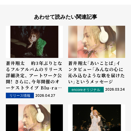
あわせて読みたい関連記事
蒼井翔太 約3年ぶりとな
蒼井翔太「あいことば」イ
るフルアルバムのリリース
ンタビュー――「みんなの心に
詳細決定、 アートワーク公
沁み込むような歌を届けた
開！ さらに、今年開催のオ
い」というメッセージ
ーケストライブ Blu-ray
2026.03.24
encoreオリジナル
の発売も決定！
2026.04.27
リリース情報