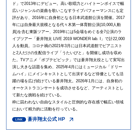
ド」で2013年にデビュー。高い歌唱力とハイトーンボイスで幅
広いジャンルの楽曲を歌いこなすライブパフォーマンスにも定
評があり、2016年に自身初となる日本武道館公演を開催。2017
年には自身最大規模となる代々木第一体育館公演(10,000人動
員)を含む東阪ツアー、2019年には5会場をめぐる全7公演のラ
イブツアー「蒼井翔太 LIVE 2019 WONDER lab. I」で計22,000
人を動員。コロナ禍の2021年3月には日本武道館でピアニスト
と2人だけの生配信ライブ「うたいびと」を開催し成功を収め
た。TVアニメ「ポプテピピック」では蒼井翔太役として実写出
演し大きな話題を集め、2025年4月にはミュージカル「ドリー
ムハイ」にメインキャストとして出演するなど俳優としても活
躍の場を広げ続けている蒼井翔太。2026年1月には、自身初の
オーケストラコンサートを成功させるなど、アーティストとし
て新たな挑戦を続けている。
枠に囚われない自由なスタイルと圧倒的な存在感で幅広い領域
において精力的に活動を行っている。
蒼井翔太公式 HP