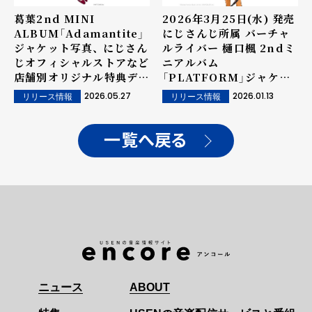
葛葉2nd MINI
2026年3月25日(水) 発売
ALBUM「Adamantite」
にじさんじ所属 バーチャ
ジャケット写真、 にじさん
ルライバー 樋口楓 2ndミ
じオフィシャルストアなど
ニアルバム
店舗別オリジナル特典デザ
「PLATFORM」ジャケッ
イン公開！
トビジュアル公開！
2026.05.27
2026.01.13
リリース情報
リリース情報
一覧へ戻る
ニュース
ABOUT