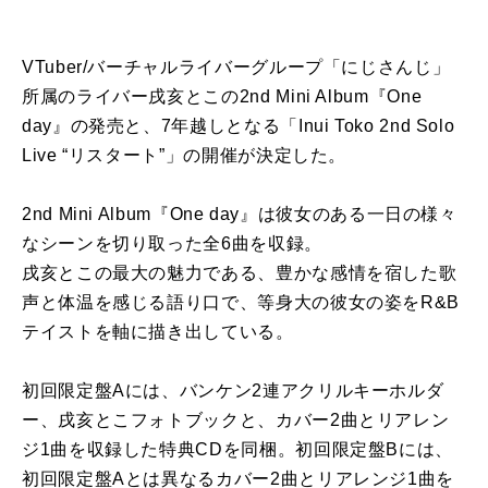
VTuber/バーチャルライバーグループ「にじさんじ」
所属のライバー戌亥とこの2nd Mini Album『One
day』の発売と、7年越しとなる「Inui Toko 2nd Solo
Live “リスタート”」の開催が決定した。
2nd Mini Album『One day』は彼女のある一日の様々
なシーンを切り取った全6曲を収録。
戌亥とこの最大の魅力である、豊かな感情を宿した歌
声と体温を感じる語り口で、等身大の彼女の姿をR&B
テイストを軸に描き出している。
初回限定盤Aには、バンケン2連アクリルキーホルダ
ー、戌亥とこフォトブックと、カバー2曲とリアレン
ジ1曲を収録した特典CDを同梱。初回限定盤Bには、
初回限定盤Aとは異なるカバー2曲とリアレンジ1曲を