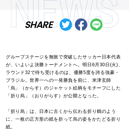
SHARE
グループステージを無敗で突破したサッカー日本代表
が、いよいよ決勝トーナメントへ。明日
6
月
30
日
(
火
)
、
ラウンド
32
で待ち受けるのは、優勝
5
度を誇る強豪・
ブラジル。世界一への一発勝負を前に、米津玄師
「烏」（からす）のジャケット絵柄をモチーフにした
「折り烏」（おりがらす）が公開となった。
「折り烏」は、日本に古くから伝わる折り鶴のよう
に、一枚の正方形の紙を折って烏の姿をかたどる折り
紙。