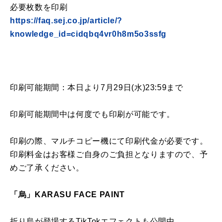
必要枚数を印刷
https://faq.sej.co.jp/article/?
knowledge_id=cidqbq4vr0h8m5o3ssfg
印刷可能期間：本日より
7
月
29
日
(
水
)23:59
まで
印刷可能期間中は何度でも印刷が可能です。
印刷の際、マルチコピー機にて印刷代金が必要です。
印刷料金はお客様ご自身のご負担となりますので、予
めご了承ください。
「烏」
KARASU FACE PAINT
折り烏が登場する
TikTok
エフェクトも公開中