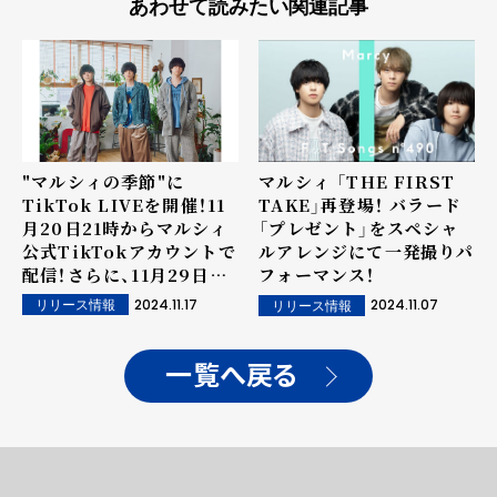
あわせて読みたい関連記事
"マルシィの季節"に
マルシィ 「THE FIRST
TikTok LIVEを開催！11
TAKE」再登場！ バラード
月20日21時からマルシィ
「プレゼント」をスペシャ
公式TikTokアカウントで
ルアレンジにて一発撮りパ
配信！さらに、11月29日に
フォーマンス！
はテレビ朝日系「ミュージ
2024.11.17
2024.11.07
リリース情報
リリース情報
ックステーション」に初出
演決定！
一覧へ戻る