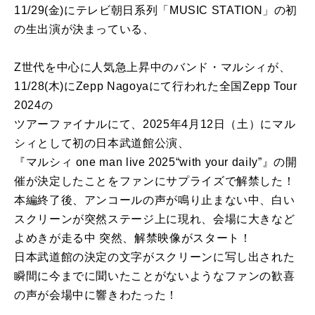
11/29(金)にテレビ朝日系列「MUSIC STATION」の初
の生出演が決まっている、
Z世代を中心に人気急上昇中のバンド・マルシィが、
11/28(木)にZepp Nagoyaにて行われた全国Zepp Tour
2024の
ツアーファイナルにて、2025年4月12日（土）にマル
シィとして初の日本武道館公演、
『マルシィ one man live 2025“with your daily”』の開
催が決定したことをファンにサプライズで解禁した！
本編終了後、アンコールの声が鳴り止まない中、白い
スクリーンが突然ステージ上に現れ、会場に大きなど
よめきが走る中 突然、解禁映像がスタート！
日本武道館の決定の文字がスクリーンに写し出された
瞬間に今までに聞いたことがないようなファンの歓喜
の声が会場中に響きわたった！