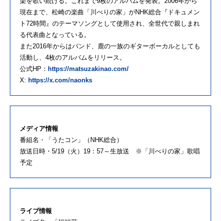
楽を歌い続ける。これまで9枚のアルバムを発表。2006年から
現在まで、松崎の楽曲「川べりの家」がNHK総合『ドキュメン
ト72時間』のテーマソングとして使用され、全世代で親しまれ
る代表曲となっている。
また2016年からはバンド、鹿の一族のギターボーカルとしても
活動し、4枚のアルバムをリリース。
公式HP：
https://matsuzakinao.com/
X:
https://x.com/naonks
メディア情報
番組名・「うたコン」（NHK総合）
放送日時・5/19（火）19：57～生放送 ※「川べりの家」歌唱
予定
ライブ情報