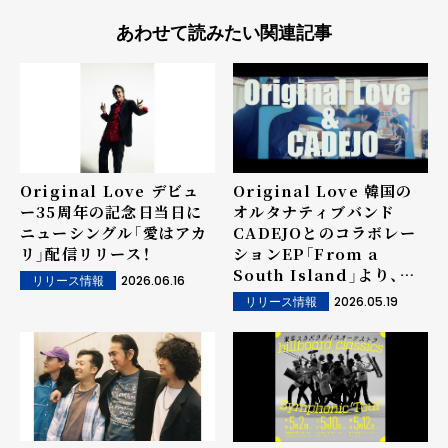
あわせて読みたい関連記事
Original Love デビュ
Original Love 韓国の
ー35周年の記念日当日に
オルタナティブバンド
ニューシングル「愛はアカ
CADEJOとのコラボレー
リ」配信リリース！
ションEP「From a
South Island」より、
2026.06.16
リリース情報
「Groove God's Love」
2026.05.19
リリース情報
のミュージックビデオを公
開！