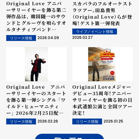
Original Love アニバ
スカパラのフルオーケスト
ーサリーイヤーを飾る第二
ラツアー、田島貴男
弾作品は、 韓国随一のサウ
（Original Love）らが登
ンドとグルーヴを鳴らすオ
場！ゲスト第一弾発表
ルタナティブバンド
ライブ／イベント情報
CADEJOとのコラボレー
2026.02.27
2026.04.09
リリース情報
ションEP！
Original Love アニバ
Original Loveメジャー
ーサリーイヤーのスタート
デビュー35周年！アニバー
を飾る第一弾シングル 「ワ
サリーイヤーを飾る初の日
イルド・ヒューマニティ
本武道館公演と全国ツアー
ー」 2026年2月25日配信
決定！
リリース！
2026.02.26
2026.01.25
リリース情報
リリース情報