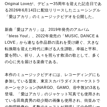
Original Loveが、デビュー35周年を迎えた記念日であ
る2026年6月14日に配信リリースしたニューシングル
「愛はアカリ」のミュージックビデオを公開した。
新曲「愛はアカリ」は、2019年発売のアルバム
「bless You!」、2022年発売の「MUSIC, DANCE &
LOVE」から連なる作品群の流れを受け継ぐ、大きな
転換期を迎えた時代に捧げる人生讃歌。幸福と平和、
愛を問い、祈り、人々を照らす救済の歌として、多く
の心に光を届ける楽曲である。
本作のミュージックビデオには、レコーディングにも
参加している盟友、東京スカパラダイスオーケストラ
ホーンセクション(NARGO、GAMO、谷中敦)の3名も
登場。「愛はアカリ」のジャケット写真でも使用され
ている田島貴男の幼少期の画像も使用され、街並みで
の歌唱映像や、多数のキャストが登場しての合唱シー