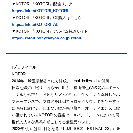
▼KOTORI『KOTORI』配信リンク
https://lnk.to/KOTORI_KOTORI
▼KOTORI『KOTORI』CD購入はこちら
https://lnk.to/KOTORI_AL
▼KOTORI『KOTORI』アルバム特設サイト
https://kotori.ponycanyon.co.jp/kotori/
[プロフィール]
KOTORI
2014年、埼玉県越谷市にて結成。 small indies table所属。
日常を繊細に綴り、高らかに叫ぶ、横山優也(Vo/Gt)のエモーシ
ョナルな歌声と、強靭なリズムが生む、生々しくも卓越したパ
フォーマンスで、フロアを圧倒するロックサウンドをひたすら
に鳴らし続ける。止まない歌が鳴り響き、オーディエンスに歌
い継がれていくKOTORIの音楽は、今バンドシーンにおいて同
世代の大きな共鳴を起こしうる最重要バンド。
2023年7月には3回目となる「FUJI ROCK FESTIVAL ’23」に出