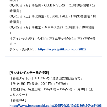
09月08日（月）＠新潟・CLUB RIVERST（18時30分開場 / 19
時開演 ）
09月13日（土）＠北海道・BESSIE HALL（17時30分開場 / 18
時開演 ）
09月22日（月）＠東京・キネマ倶楽部（18時開場 / 19時開演
）
オフィシャル先行：4月17日(木) 正午から5月1日(木) 23時59分
まで
チケット受付URL：
https://w.pia.jp/t/kotori-tour2025/
[ラジオレギュラー番組情報]
【番組タイトル】KOTORIの「遠き山に陽は落ちて」
【放 送 局】FM長崎、JOY FM（FM宮崎）
【放送日時】毎週土曜日19時30分～19時55分（5月10日（土）
よりスタート）
【番組URL】
https://www.fmnagasaki.co.jp/2025/04/23/%e3%80%90%