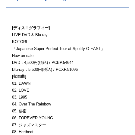
[ディスコグラフィー]
LIVE DVD & Blu-ray
KOTORI
「Japanese Super Perfect Tour at Spotify O-EAST」
Now on sale
DVD：4,500円(税込) / PCBP.54644
Blu-ray：5,500円(税込) / PCXP.51096
[収録曲]
01. DAWN
02. LOVE
03. 1995
04. Over The Rainbow
05. 秘密
06. FOREVER YOUNG
07. ジャズマスター
08. Hertbeat