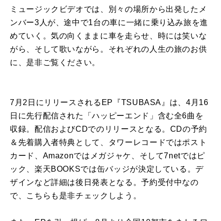
ミュージックビデオでは、
別々
の
場所から出発した
メ
ンバー
3
人
が、
途中で1台
の
車
に
一緒
に
乗り込み旅
を
進
め
て
いく。
気
の
向くまま
に
車
を
走らせ
、時
に
は笑い
な
がら、
そし
て
歌い
な
がら。それぞれ
の
人
生
の
旅
の
お供
に
、
是非ご覧ください。
7月2日
に
リリースされ
る
EP
『
TSUBASA
』は、
4月16
日
に
先行配信された「
ハッピー
エンド
」
含む全6曲
を
収録
。配信およびCDで
の
リリース
と
な
る
。
CD
の
予約
＆先着購入者特典
と
し
て
、
タワーレコードではポスト
カード、Amazonではメガジャケ、
そし
て
7netではピ
ック、
楽天BOOKSでは缶バッジが決定し
て
い
る
。
デ
ザイン
な
ど詳細は後日発表
と
な
る
。予約受付中
な
の
で、
こちらも是非チェックしよう。