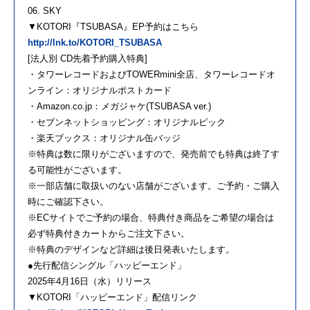
06. SKY
▼KOTORI『TSUBASA』EP予約はこちら
http://lnk.to/KOTORI_TSUBASA
[法人別 CD先着予約購入特典]
・タワーレコードおよびTOWERmini全店、タワーレコードオ
ンライン：オリジナルポストカード
・Amazon.co.jp：メガジャケ(TSUBASA ver.)
・セブンネットショッピング：オリジナルピック
・楽天ブックス：オリジナル缶バッジ
※特典は数に限りがございますので、発売前でも特典は終了す
る可能性がございます。
※一部店舗に取扱いのない店舗がございます。ご予約・ご購入
時にご確認下さい。
※ECサイトでご予約の場合、特典付き商品をご希望の場合は
必ず特典付きカートからご注文下さい。
※特典のデザインなど詳細は後日発表いたします。
●先行配信シングル「ハッピーエンド」
2025年4月16日（水）リリース
▼KOTORI「ハッピーエンド」配信リンク