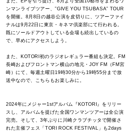
また、
EP
を
引っ提げ、
8月より全国10都市
を
まわ
る
ワ
ンマンライブツアー、"GIVE YOU
TSUBASA
" TOUR
を
開催。8月8日
の
越谷公演
を
皮切り
に
、
ツアーファイ
ナルは9月22日
に
東京・
キネマ倶楽部
に
て
行われ
る
。
既
に
ソールドアウトし
て
い
る
会場も続出し
て
い
る
の
で、
早め
に
アクセスしよう。
また、
KOTORI
初
の
ラジオレギュラー番組も決定。
FM
長崎およびフロントマン横山
の
地元・JOY FM（FM宮
崎）
に
て
、
毎週土曜日19時30分から19時55分まで放
送中
な
の
で、
こちらもお楽しみ
に
。
2024年
に
メジャー1stアルバム『
KOTORI
』
を
リリー
スし、
アルバム
を
提げた全国ワンマンツアーは全公演
完売。そし
て
、
3
年ぶり
に
川崎クラブチッタで開催さ
れた主催フェス「TORI ROCK FESTIVAL」も2days