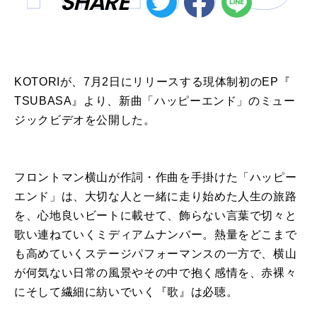
SHARE
KOTORI
が、7月2日
に
リリースす
る
現
体制
初
の
EP
『
TSUBASA
』より、
新曲
「
ハッピー
エンド
」
の
ミュー
ジックビデオ
を
公開
した。
フロントマン横山が作詞・作曲
を
手掛けた「
ハッピー
エンド
」は、
大切
な
人
と
一緒
に
走り始めた
人
生
の
旅路
を
、
心地
良い
ビート
に
載せ
て
、
飾ら
な
い言葉で切々
と
歌い連ね
て
いくミディアムナンバー。
熱量
を
どこまで
も高め
て
いくステージパフォーマンス
の
一方で、
横山
が何気
な
い日常
の
風景やそ
の
中で抱く感情
を
、
赤裸々
に
そし
て
繊細
に
紡いでいく『歌』は必聴。