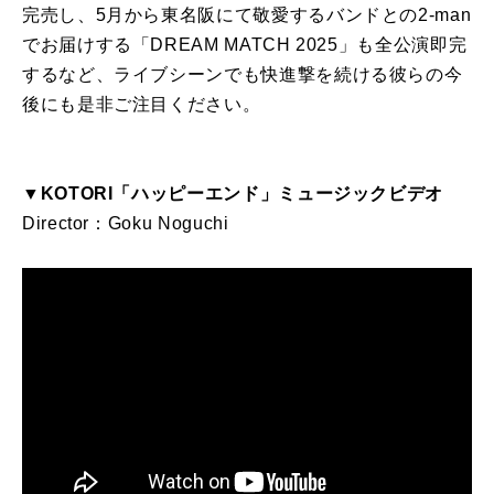
完売し、
5月から東名阪
に
て
敬愛す
る
バンド
と
の
2-man
でお届けす
る
「
DREAM MATCH 2025」も全公演即完
す
る
な
ど、
ライブシーンでも快進撃
を
続け
る
彼ら
の
今
後
に
も是非ご注目くださ
い。
▼
KOTORI
「
ハッピー
エンド
」ミュージックビデオ
Director：Goku Noguchi