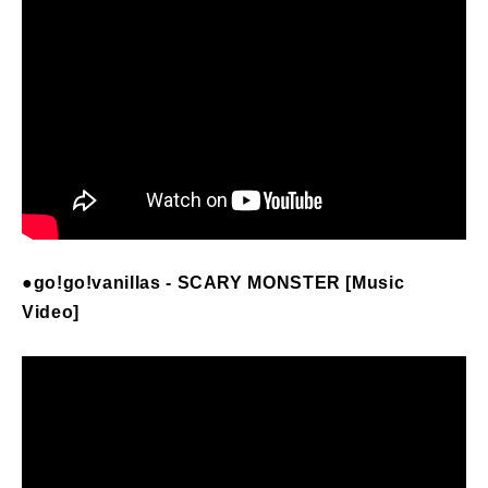
●
go
!
go
!
vanillas
-
SCARY MONSTER
[Music
Video]