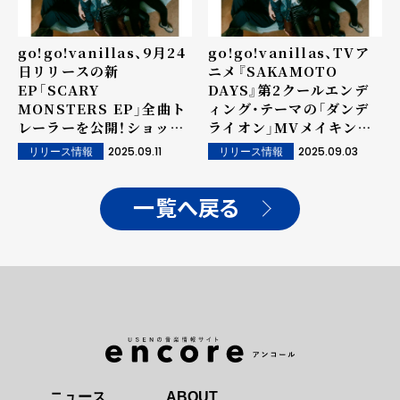
go!go!vanillas、9月24
go!go!vanillas、TVア
日リリースの新
ニメ『SAKAMOTO
EP「SCARY
DAYS』第2クールエンデ
MONSTERS EP」全曲ト
ィング・テーマの「ダンデ
レーラーを公開！ショップ
ライオン」MVメイキング
別特典の絵柄も解禁！
を公開！
2025.09.11
2025.09.03
リリース情報
リリース情報
一覧へ戻る
ニュース
ABOUT