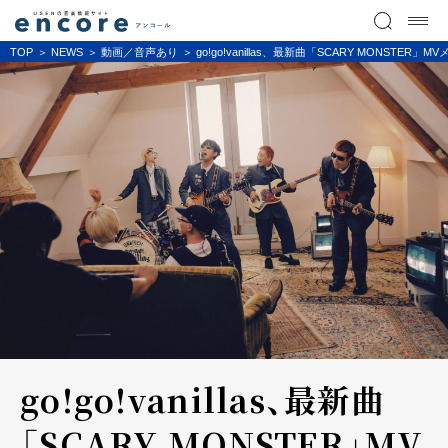
TOP
NEWS
動画／音声あり
go!go!vanillas、最新曲「SCARY MONSTE
go!go!vanillas、最新曲
「SCARY MONSTER」MV