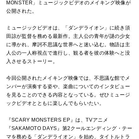
MONSTER
」
ミュージックビデオのメイキング映像が
公開
された。
ミュージックビデオは、「ダンデライオン」
に続き須
田諒が監督を務める最新作。
主人公の青年が謎の少女
に導かれ、
摩訶不思議な世界へと迷い込む。
物語は主
人公の一人称視点で進行し、
観る者を彼の体験へと没
入させるストーリー。
今回
公開
されたメイキング映像では、
不思議な館でメ
ンバーが演奏する姿や、
楽曲についてのインタビュー
を見ることのできる内容となっている
。ぜひミュージ
ックビデオとともに楽しんでもらいたい。
『
SCARY MONSTER
S EP』は、TVアニメ
『SAKAMOTO DAYS』第2クールエンディング・テー
マを務める「
ダンデライオン」を始め、タイトルトラ