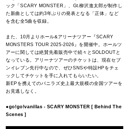
ック「
SCARY MONSTER
」、Gt.
柳沢進太郎が制作し
た新曲としては約3年ぶりの発表となる「
正体」など
を含む全5曲を収録。
また、10月よりホール&アリーナツアー『
SCARY
MONSTER
S TOUR 2025-2026』を開催中。
ホールツ
アーに関しては絶賛先着販売中で続々とSOLDOUTと
なっている。アリーナツアーのチケットは、
現在セブ
ンイレブン先行中なので、
ぜひSNSや特設HPをチェ
ックしてチケットを手に入れてもらい
たい。
新EPを携えてのバニラズ史上最大規模の全国ツアーを
お見逃しな
く。
●
go
!
go
!
vanillas
-
SCARY MONSTER
[ Behind The
Scenes ]