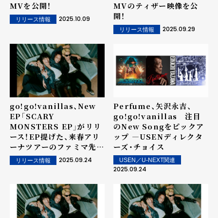
MVを公開！
MVのティザー映像を公
開！
2025.10.09
リリース情報
2025.09.29
リリース情報
go!go!vanillas、New
Perfume、矢沢永吉、
EP「SCARY
go!go!vanillas 注目
MONSTERS EP」がリリ
のNew Songをピックア
ース！EP提げた、来春アリ
ップ ―USENディレクタ
ーナツアーのファミマ先行
ーズ・チョイス
受付中！
2025.09.24
USEN／U-NEXT関連
リリース情報
2025.09.24