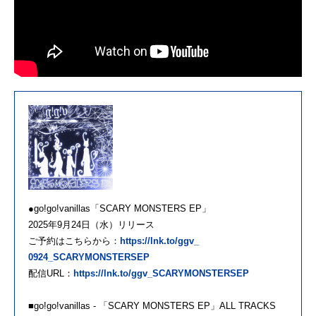
●
go
!
go
!
vanillas
「
SCARY MONSTER
S EP」
2025年9月24日（水）リリース
ご予約はこちらから：
https://lnk.to/ggv_
0924_SCARYMONSTERSEP
配信URL：
https://lnk.to/ggv_
SCARYMONSTERSEP
■
go
!
go
!
vanillas
- 「
SCARY MONSTER
S EP」ALL TRACKS