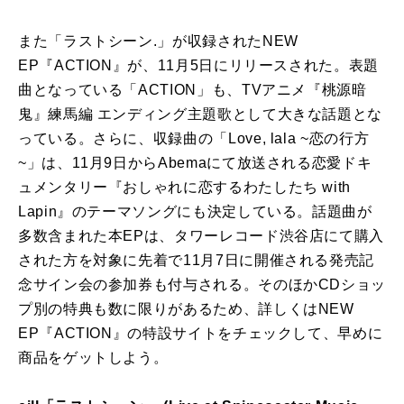
また「ラストシーン.」が収録されたNEW
EP『ACTION』が、11月5日にリリースされた。
表題
曲となっている「ACTION」も、TVアニメ『桃源暗
鬼』
練馬編 エンディング主題歌として大きな話題とな
っている。さらに、
収録曲の「Love, lala ~恋の行方
~」は、
11月9日からAbemaにて放送される恋愛ドキ
ュメンタリー『
おしゃれに恋するわたしたち with
Lapin』のテーマソングにも決定している。
話題曲が
多数含まれた本EPは、
タワーレコード渋谷店にて購入
された方を対象に先着で11月7日
に開催される発売記
念サイン会の参加券も付与される。
そのほかCDショッ
プ別の特典も数に限りがあるため、
詳しくはNEW
EP『ACTION』の特設サイトをチェックして、
早めに
商品をゲットしよう。