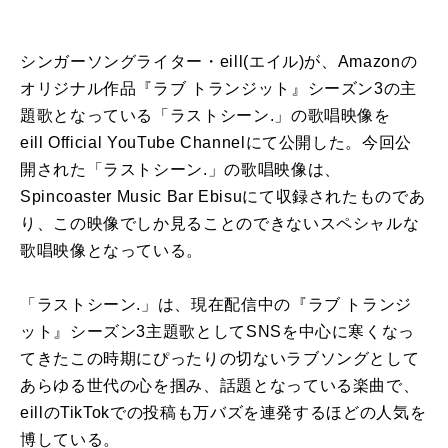
シンガーソングライター・
eill
(エイル)が、
Amazonの
オリジナル作品『
ラブ トランジット
』シーズン3の主
題歌となっている「ラストシーン.
」の歌唱映像を
eill
Official YouTube Channelにて公開した。今回公
開された「ラストシーン.」
の歌唱映像は、
Spincoaster Music Bar Ebisuにて収録されたものであ
り、
この映像でしか見ることのできないスペシャルな
歌唱映像となって
いる。
「ラストシーン.」は、現在配信中の『
ラブ トランジ
ット
』
シーズン3主題歌
としてSNSを中心に寒くなっ
てきたこの時期に
ぴったりの切ないラブソングとして
あらゆる世代の心を掴み、
話題となっている楽曲で、
eill
のTikTokでの投稿も万バズを連発するほどの人気を
博している。