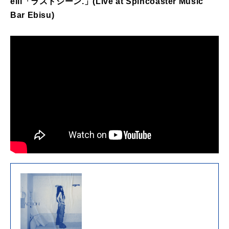
eill
「ラストシーン.」(Live at Spincoaster Music
Bar Ebisu)