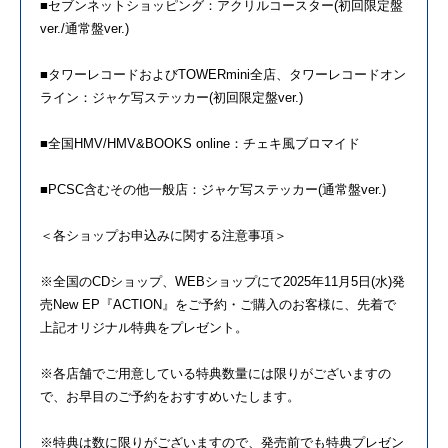
■セブンネットショッピング：アクリルコースター(
初回限定盤
ver./通常盤ver.)
■タワーレコードおよびTOWERmini全店、
タワーレコードオン
ライン：ジャケ写ステッカー(
初回限定盤ver.)
■全国HMV/HMV&BOOKS online：チェキ風ブロマイド
■PCSC含むその他一般店：ジャケ写ステッカー(
通常盤ver.)
＜各ショップお申込みに関する注意事項＞
※全国のCDショップ、
WEBショップにて2025年11月5日(水)発
売New EP『ACTION』をご予約・ご購入のお客様に、
先着で
上記オリジナル特典をプレゼント。
※各店舗でご用意している特典数量には限りがございますの
で、
お早目のご予約をおすすめいたします。
※特典は数に限りがございますので、
発売前でも特典プレゼン