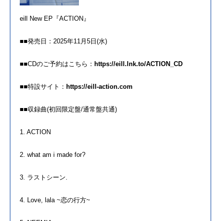
eill
New EP『ACTION』
■■発売日：2025年11月5日(水)
■■CDのご予約はこちら：
https://
eill
.lnk.
to/ACTION_CD
■■特設サイト：
https://
eill
-action.
com
■■収録曲(初回限定盤/通常盤共通)
1. ACTION
2. what am i made for?
3. ラストシーン.
4. Love, lala ~恋の行方~