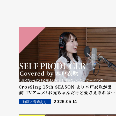
CrosSing 15th SEASON より木戸衣吹が出
演！TVアニメ「お兄ちゃんだけど愛さえあれば関
係ないよねっ」OPテーマの「SELF
2026.05.14
動画／音声あり
PRODUCER」をカバー！