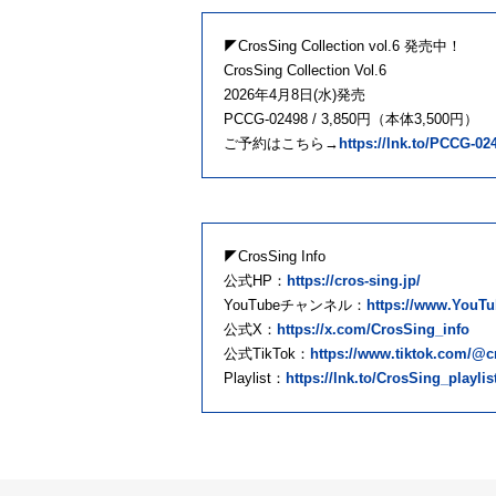
◤CrosSing Collection vol.6 発売中！
CrosSing Collection Vol.6
2026年4月8日(水)発売
PCCG-02498 / 3,850円（本体3,500円）
ご予約はこちら→
https://lnk.to/PCCG-02
◤CrosSing Info
公式HP：
https://cros-sing.jp/
YouTubeチャンネル：
https://www.YouTu
公式X：
https://x.com/CrosSing_info
公式TikTok：
https://www.tiktok.com/@cr
Playlist：
https://lnk.to/CrosSing_playlis