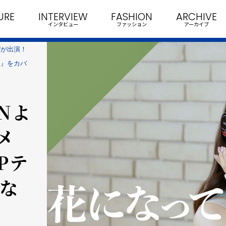
URE
INTERVIEW
FASHION
ARCHIVE
インタビュー
ファッション
アーカイブ
るぴが出演！
て』をカバ
ONよ
メ
Pテ
にな