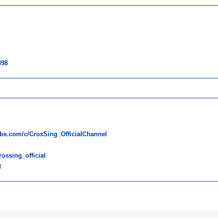
498
be.com/c/CrosSing_OfficialChannel
ossing_official
t