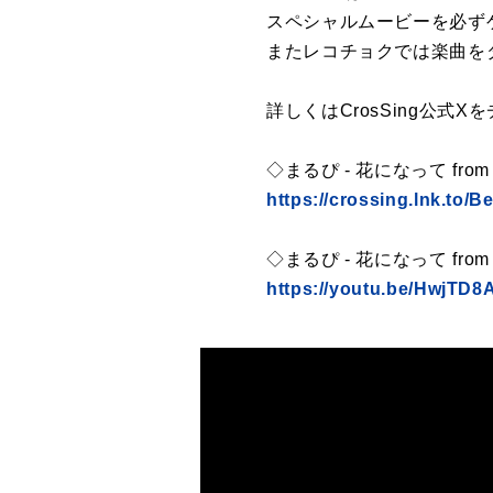
スペシャルムービーを必ず
またレコチョクでは楽曲を
詳しくはCrosSing公式X
◇まるぴ - 花になって from 
https://crossing.lnk.to/B
◇まるぴ - 花になって from 
https://youtu.be/HwjTD8