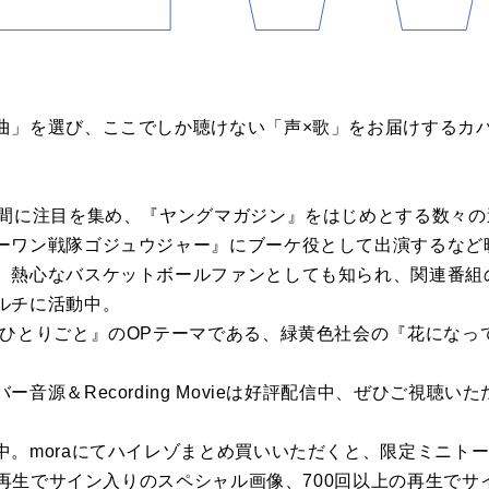
曲」を選び、ここでしか聴けない「声×歌」をお届けするカ
く間に注目を集め、『ヤングマガジン』をはじめとする数々
ーワン戦隊ゴジュウジャー』にブーケ役として出演するなど
。熱心なバスケットボールファンとしても知られ、関連番組
ルチに活動中。
のひとりごと』のOPテーマである、緑黄色社会の『花になっ
音源＆Recording Movieは好評配信中、ぜひご視聴い
。moraにてハイレゾまとめ買いいただくと、限定ミニトー
上の再生でサイン入りのスペシャル画像、700回以上の再生で