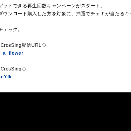
ゲットできる再生回数キャンペーンがスタート。
ダウンロード購入した方を対象に、抽選でチェキが当たるキ
をチェック。
CrosSing配信URL◇
e_a_flower
CrosSing◇
AcYfk