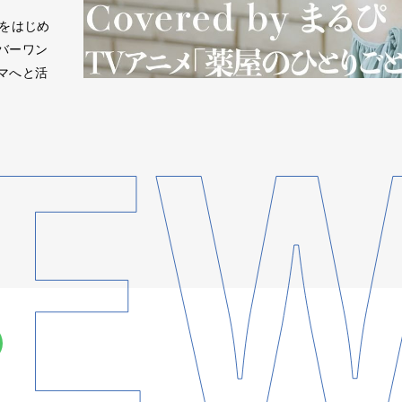
をはじめ
バーワン
マへと活