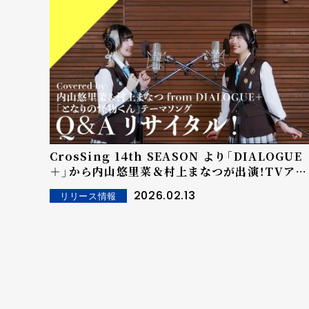
CrosSing 14th SEASON より「DIALOGUE
＋」から内山悠里菜＆村上まなつが出演！TVアニ
メ「となりの怪物くん」OPテーマの「Ｑ＆Ａリサ
2026.02.13
リリース情報
イタル！」をカバー！