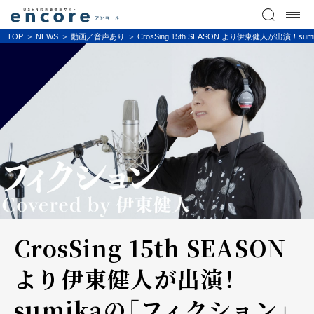
TOP
NEWS
動画／音声あり
CrosSing 15th SEASON より伊東健人が出演
CrosSing 15th SEASON
より伊東健人が出演！
sumikaの「フィクション」