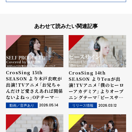
あわせて読みたい関連記事
CrosSing 15th
CrosSing 14th
SEASON より木戸衣吹が
SEASON よりTenが出
出演！TVアニメ「お兄ちゃ
演！TVアニメ『僕のヒーロ
んだけど愛さえあれば関係
ーアカデミア』よりオープ
ないよねっ」OPテーマの
ニングテーマ「ピースサイ
「SELF PRODUCER」を
ン」をカバー！
2026.05.14
2026.03.12
動画／音声あり
リリース情報
カバー！