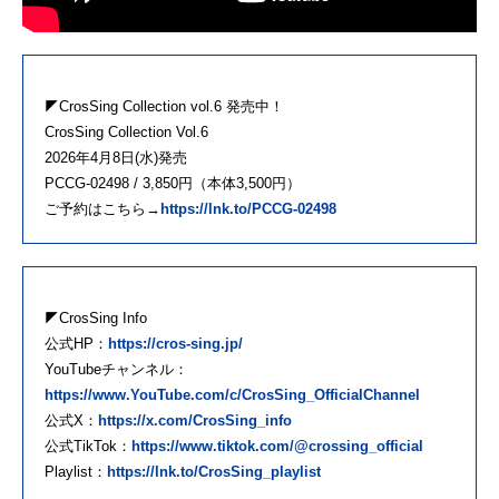
◤CrosSing Collection vol.6 発売中！
CrosSing Collection Vol.6
2026年4月8日(水)発売
PCCG-02498 / 3,850円（本体3,500円）
ご予約はこちら→
https://lnk.to/PCCG-02498
◤CrosSing Info
公式HP：
https://cros-sing.jp/
YouTubeチャンネル：
https://www.YouTube.com/c/CrosSing_OfficialChannel
公式X：
https://x.com/CrosSing_info
公式TikTok：
https://www.tiktok.com/@crossing_official
Playlist：
https://lnk.to/CrosSing_playlist