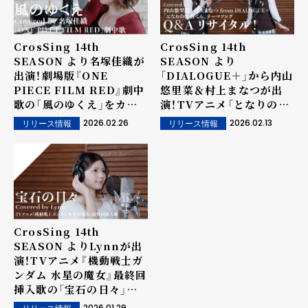
CrosSing 14th
CrosSing 14th
SEASON より名塚佳織が
SEASON より
出演！劇場版『ONE
「DIALOGUE＋」から内山
PIECE FILM RED』劇中
悠里菜＆村上まなつが出
歌の「風のゆくえ」をカバ
演！TVアニメ「となりの怪
ー！
物くん」OPテーマの「Ｑ＆
2026.02.26
2026.02.13
リリース情報
リリース情報
Ａリサイタル！」をカバー！
CrosSing 14th
SEASON よりLynnが出
演！TVアニメ『機動戦士ガ
ンダム 水星の魔女』最終回
挿入歌の「宝石の日々」を
カバー！
2026.01.29