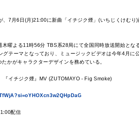
、7月6日(月)21:00に新曲「イチジク煙」(いちじくけむ
毎週木曜よる11時56分 TBS系28局にて全国同時放送開始と
グテーマとなっており、ミュージックビデオは今年4月に公開
ゆたかがキャラクターデザインを務めている。
ジク煙』MV (ZUTOMAYO - Fig Smoke)
XYTfWjA?si=oYHOXcn3w2QHpDaG
1:00配信