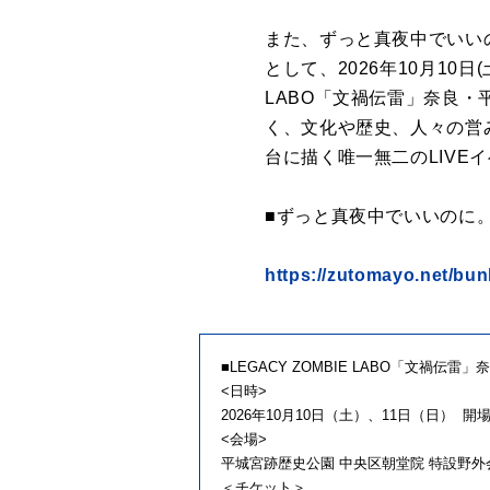
また、ずっと真夜中でいいのに
として、2026年10月10日
LABO「文禍伝雷」奈良
く、文化や歴史、人々の営み
台に描く唯一無二のLIVE
■ずっと真夜中でいいのに
https://zutomayo.net/bun
■LEGACY ZOMBIE LABO「文禍伝雷
<日時>
2026年10月10日（土）、11日（日） 開場15
<会場>
平城宮跡歴史公園 中央区朝堂院 特設野外
＜チケット＞