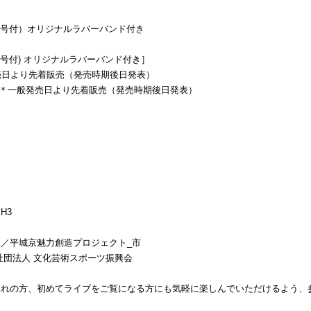
番号付）オリジナルラバーバンド付き
番号付) オリジナルラバーバンド付き］
 ＊一般発売日より先着販売（発売時期後日発表）
- (税込) ＊一般発売日より先着販売（発売時期後日発表）
H3
／平城京魅⼒創造プロジェクト_市
社団法⼈ ⽂化芸術スポーツ振興会
れの方、初めてライブをご覧になる方にも気軽に楽しんでいただけるよう、参