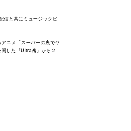
り)配信と共にミュージックビ
なるアニメ「スーパーの裏でヤ
した『Ultra魂』から２