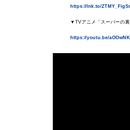
https://lnk.to/ZTMY_Fig
▼TVアニメ「スーパーの裏
https://youtu.be/aOOwN