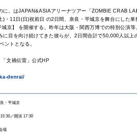
。はJAPAN&ASIAアリーナツアー「ZOMBIE CRAB 
(土)・11日(日)祝前日 の2日間、奈良・平城京を舞台にした単独LI
・平城京】 を開催する。昨年は大阪・関西万博での特別公演
に目を向け続けてきた彼らが、2日間合計で50,000人以
イベントとなる。
。「文禍伝雷」公式HP
ka-denrai/
」奈良・平城京
:30／開演 17:30
会場