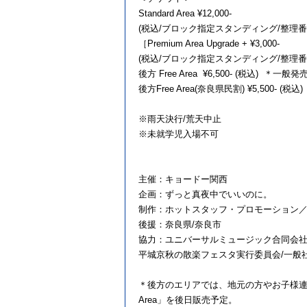
Standard Area ¥12,000-
(税込/ブロック指定スタンディング/整理
［Premium Area Upgrade + ¥3,000-
(税込/ブロック指定スタンディング/整理
後方 Free Area ¥6,500- (税込)
後方Free Area(奈良県民割) ¥5,500
※⾬天決⾏/荒天中⽌
※未就学児⼊場不可
主催：キョードー関⻄
企画：ずっと真夜中でいいのに。
制作：ホットスタッフ・プロモーション／
後援：奈良県/奈良市
協⼒：ユニバーサルミュージック合同会社
平城京秋の散楽フェスタ実⾏委員会/⼀般
＊後方のエリアでは、地元の方やお子様連
Area」を後日販売予定。