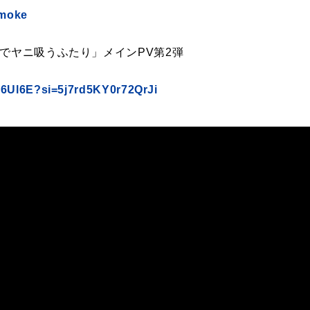
Smoke
でヤニ吸うふたり」メインPV第2弾
K6Ul6E?si=5j7rd5KY0r72QrJi