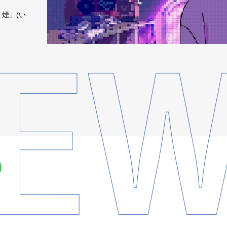
ク煙」(い