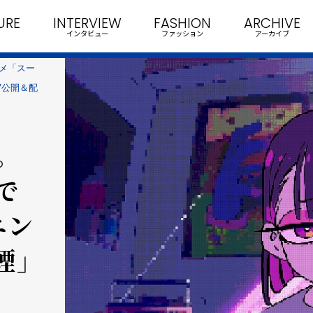
URE
INTERVIEW
FASHION
ARCHIVE
インタビュー
ファッション
アーカイブ
ニメ「スー
V公開＆配
。
で
ニン
煙」