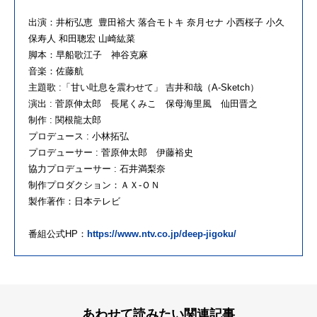
出演：井桁弘恵 豊田裕大 落合モトキ 奈月セナ 小西桜子 小久
保寿人 和田聰宏 山崎紘菜
脚本：早船歌江子 神谷克麻
音楽：佐藤航
主題歌 :「甘い吐息を震わせて」 吉井和哉（A-Sketch）
演出 : 菅原伸太郎 長尾くみこ 保母海里風 仙田晋之
制作 : 関根龍太郎
プロデュース : 小林拓弘
プロデューサー : 菅原伸太郎 伊藤裕史
協力プロデューサー : 石井満梨奈
制作プロダクション：ＡＸ-ＯＮ
製作著作：日本テレビ
番組公式HP：
https://www.ntv.co.jp/deep-jigoku/
あわせて読みたい関連記事