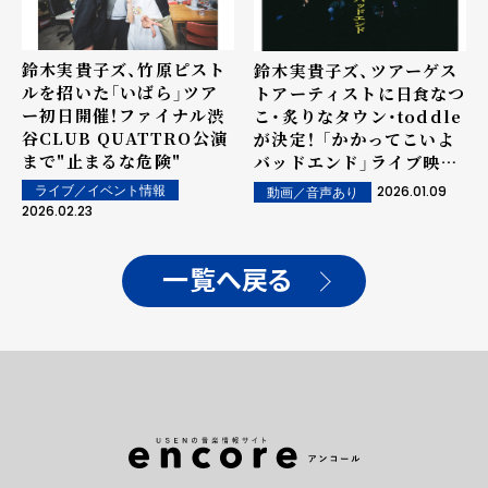
鈴木実貴子ズ、竹原ピスト
鈴木実貴子ズ、ツアーゲス
ルを招いた「いばら」ツア
トアーティストに日食なつ
ー初日開催！ファイナル渋
こ・炙りなタウン・toddle
谷CLUB QUATTRO公演
が決定！ 「かかってこいよ
まで"止まるな危険"
バッドエンド」ライブ映像
公開も
2026.01.09
ライブ／イベント情報
動画／音声あり
2026.02.23
一覧へ戻る