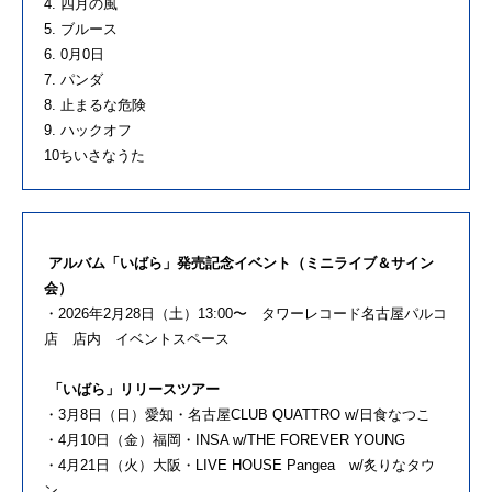
4. 四月の風
5. ブルース
6. 0月0日
7. パンダ
8. 止まるな危険
9. ハックオフ
10ちいさなうた
︎アルバム「いばら」発売記念イベント（ミニライブ＆サイン
会）
・2026年2月28日（土）13:00〜 タワーレコード名古屋パルコ
店 店内 イベントスペース
︎「いばら」リリースツアー
・3月8日（日）愛知・名古屋CLUB QUATTRO w/日食なつこ
・4月10日（金）福岡・INSA w/THE FOREVER YOUNG
・4月21日（火）大阪・LIVE HOUSE Pangea w/炙りなタウ
ン