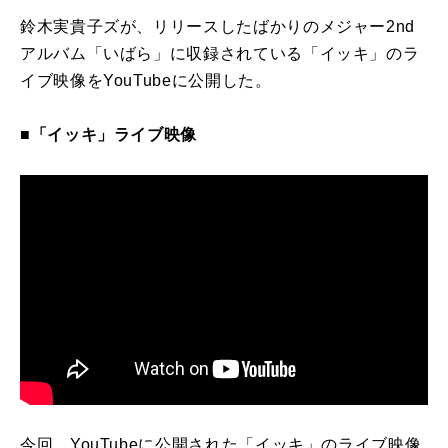
鈴木
実貴子
ズ
が、リリースしたばかり
の
メジャー2nd
アルバム「
いばら」
に
収録されている「
イッキ
」
の
ラ
イブ
映像
を
YouTube
に
公開
した。
■「
イッキ
」
ライブ
映像
今回、YouTube
に
公開
された「
イッキ
」
の
ライブ
映像