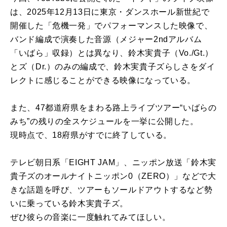
は、
2025年12月13日
に
東京・
ダンス
ホール
新
世紀
で
開催した「
危機一発」でパフォーマンスした
映像
で、
バンド編成で演奏した音源（メジャー2ndアルバム
「いばら」
収録）とは異なり、
鈴木
実貴子
（Vo./Gt.）
と
ズ
（Dr.）
の
み
の
編成で、
鈴木
実貴子
ズ
らしさ
を
ダイ
レクト
に
感じることができる
映像
に
なっ
ている。
また、
47
都
道府県
を
まわる
路上
ライブ
ツアー
“いばら
の
みち”
の
残り
の
全
スケジュール
を
一挙
に
公開
した。
現時点で、18府県がすで
に
終了している。
テレビ朝日系「EIGHT JAM」、ニッポン放送「
鈴木
実
貴子
ズ
の
オールナイトニッポン0（ZERO）」
などで大
きな話題
を
呼び、
ツアー
もソールドアウトするなど勢
い
に
乗っている
鈴木
実貴子
ズ
。
ぜひ彼ら
の
音楽
に
一度触れてみてほしい。