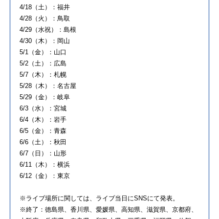
4/18（土）：福井
4/28（火）：鳥取
4/29（水祝）：島根
4/30（木）：岡山
5/1（金）：山口
5/2（土）：広島
5/7（木）：札幌
5/28（木）：名古屋
5/29（金）：岐阜
6/3（水）：宮城
6/4（木）：岩手
6/5（金）：青森
6/6（土）：秋田
6/7（日）：山形
6/11（木）：横浜
6/12（金）：東京
※
ライブ
場所
に
関しては、
ライブ
当日
に
SNS
に
て
発表
。
※終了：徳島県、香川県、愛媛県、高知県、滋賀県、京
都
府、