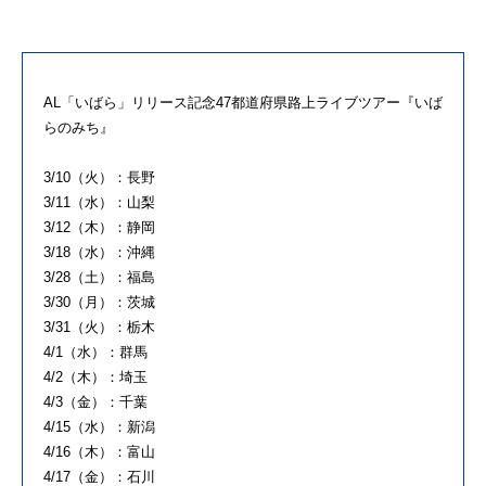
AL「いばら」リリース記念
47
都
道府県
路上
ライブ
ツアー
『
いば
ら
の
みち』
3/10（火）：長野
3/11（水）：山梨
3/12（木）：静岡
3/18（水）：沖縄
3/28（土）：福島
3/30（月）：茨城
3/31（火）：栃木
4/1（水）：群馬
4/2（木）：埼玉
4/3（金）：千葉
4/15（水）：
新
潟
4/16（木）：富山
4/17（金）：石川