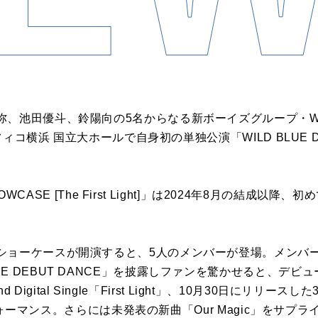
、池田優斗、鈴陽向の5名からなる新ボーイズグループ・WIL
フィコ横浜 国立大ホールで自身初の単独公演「WILD BLUE DEB
HOWCASE [The First Light]」は2024年8月の結成以降、
ョーケースが開演すると、5人のメンバーが登場。メンバー発
DEBUT DANCE」を披露しファンを驚かせると、デビュー曲の1
d Digital Single「First Light」、10月30日にリリースした3rd
をパフォーマンス。さらには未発表の新曲「Our Magic」をサプ