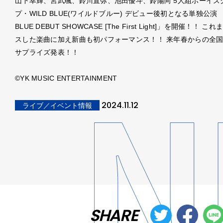
山下幸輝、宮武颯、鈴川直弥、池田優斗、鈴陽向 5人組ボーイズ
プ・WILD BLUE(ワイルドブルー) デビュー後初となる単独公演 「
BLUE DEBUT SHOWCASE [The First Light]」を開催！！ 
スした楽曲に加え新曲も初パフォーマンス！！ 来年春からの全
サプライズ発表！！
©︎YK MUSIC ENTERTAINMENT
2024.11.12
ライブ／イベント情報
SHARE