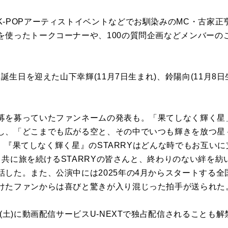
-POPアーティストイベントなどでお馴染みのMC・古家正亨氏
を使ったトークコーナーや、100の質問企画などメンバーの
に誕生日を迎えた山下幸輝(11月7日生まれ)、鈴陽向(11月8
募を募っていたファンネームの発表も。「果てしなく輝く星」
し、「どこまでも広がる空と、その中でいつも輝きを放つ星
E と、『果てしなく輝く星』のSTARRYはどんな時でもお互
UEと共に旅を続けるSTARRYの皆さんと、終わりのない絆を
話した。また、公演中には2025年の4月からスタートする全
けたファンからは喜びと驚きが入り混じった拍手が送られた
日(土)に動画配信サービスU-NEXTで独占配信されることも