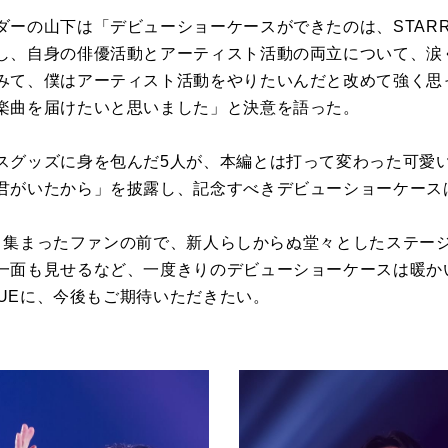
ーの山下は「デビューショーケースができたのは、STARR
し、自身の俳優活動とアーティスト活動の両立について、涙
みて、僕はアーティスト活動をやりたいんだと改めて強く思
楽曲を届けたいと思いました」と決意を語った。
スグッズに身を包んだ5人が、本編とは打って変わった可愛
君がいたから」を披露し、記念すべきデビューショーケース
ようと集まったファンの前で、新人らしからぬ堂々としたステ
一面も見せるなど、一度きりのデビューショーケースは暖か
BLUEに、今後もご期待いただきたい。