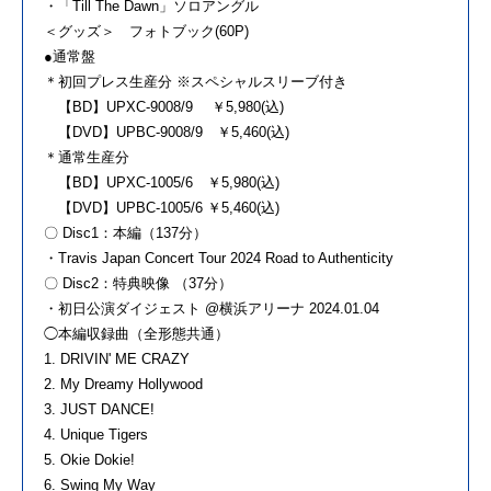
・「Till The Dawn」ソロアングル
＜グッズ＞ フォトブック(60P)
●通常盤
＊初回プレス生産分 ※スペシャルスリーブ付き
【BD】UPXC-9008/9 ￥5,980(込)
【DVD】UPBC-9008/9 ￥5,460(込)
＊通常生産分
【BD】UPXC-1005/6 ￥5,980(込)
【DVD】UPBC-1005/6 ￥5,460(込)
〇 Disc1：本編（137分）
・Travis Japan Concert Tour 2024 Road to Authenticity
〇 Disc2：特典映像 （37分）
・初日公演ダイジェスト @横浜アリーナ 2024.01.04
◯本編収録曲（全形態共通）
1. DRIVIN' ME CRAZY
2. My Dreamy Hollywood
3. JUST DANCE!
4. Unique Tigers
5. Okie Dokie!
6. Swing My Way