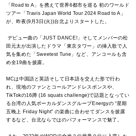
「Road to A」を携えて世界6都市を巡る 初のワールド
ツアー「Travis Japan World Tour 2024 Road to A」
が、昨夜(9月3日(火))台北よりスタートした。
デビュー曲の「JUST DANCE!」そしてメンバーの松
田元太が出演したドラマ「東京タワー」の挿入歌で人
気を集めた「Sweetest Tune」など、アンコールも含
め全19曲を披露。
MCは中国語と英語そして日本語を交えた形で行わ
れ、現地のファンとコールアンドレスポンスや、
TikTokの16蹲 (16 squats challenge)で話題となってい
る台湾の人気ボーカルダンスグループEnergyの “星期
五晚上 Friday Night” の楽曲に合わせてダンスを披露
するなど、台北ならではのパフォーマンスで魅了。