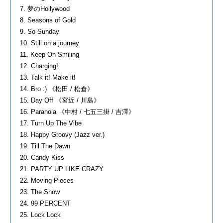
7. 夢のHollywood
8. Seasons of Gold
9. So Sunday
10. Still on a journey
11. Keep On Smiling
12. Charging!
13. Talk it! Make it!
14. Bro :) 《松田 / 松倉》
15. Day Off 《宮近 / 川島》
16. Paranoia 《中村 / 七五三掛 / 吉澤》
17. Turn Up The Vibe
18. Happy Groovy (Jazz ver.)
19. Till The Dawn
20. Candy Kiss
21. PARTY UP LIKE CRAZY
22. Moving Pieces
23. The Show
24. 99 PERCENT
25. Lock Lock