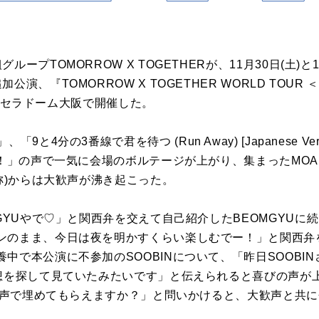
ープTOMORROW X TOGETHERが、11月30日(土)と
、『TOMORROW X TOGETHER WORLD TOUR ＜AC
』を京セラドーム大阪で開催した。
Ver.]」、「9と4分の3番線で君を待つ (Run Away) [Japanes
！」の声で一気に会場のボルテージが上がり、集まったMOA(T
呼称)からは大歓声が沸き起こった。
GYUやで♡」と関西弁を交えて自己紹介したBEOMGYUに続
ンのまま、今日は夜を明かすくらい楽しむでー！」と関西弁
中で本公演に不参加のSOOBINについて、「昨日SOOBI
想を探して見ていたみたいです」と伝えられると喜びの声が上が
Aの声で埋めてもらえますか？」と問いかけると、大歓声と共