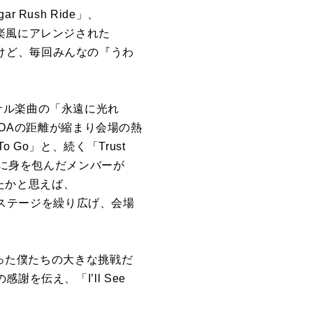
gar Rush Ride」、
統音楽風にアレンジされた
したけど、毎回みんなの『うわ
ナル楽曲の「永遠に光れ
ンバーとMOAの距離が縮まり会場の熱
o Go」と、続く「Trust
装に身を包んだメンバーが
魅了したかと思えば、
とロックなステージを繰り広げ、会場
かった僕たちの大きな挑戦だ
を伝え、「I’ll See