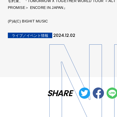
を約束、 『TOMORROW X TOGETHER WORLD TOUR ＜ACT 
PROMISE＞ ENCORE IN JAPAN』
(P)&(C) BIGHIT MUSIC
2024.12.02
ライブ／イベント情報
SHARE