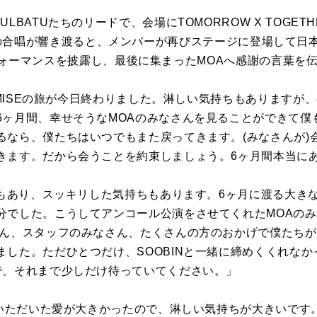
LBATUたちのリードで、会場にTOMORROW X TOGE
Love)」の合唱が響き渡ると、メンバーが再びステージに登場し
」のパフォーマンスを披露し、最後に集まったMOAへ感謝の言葉を
ROMISEの旅が今日終わりました。淋しい気持ちもあります
6ヶ月間、幸せそうなMOAのみなさんを見ることができて僕
るなら、僕たちはいつでもまた戻ってきます。(みなさんが)
きます。だから会うことを約束しましょう。6ヶ月間本当に
持ちもあり、スッキリした気持ちもあります。6ヶ月に渡る大き
分でした。こうしてアンコール公演をさせてくれたMOAの
さん、スタッフのみなさん、たくさんの方のおかげで僕たちが
ました。ただひとつだけ、SOOBINと一緒に締めくくれな
で、それまで少しだけ待っていてください。」
間でいただいた愛が大きかったので、淋しい気持ちが大きいです