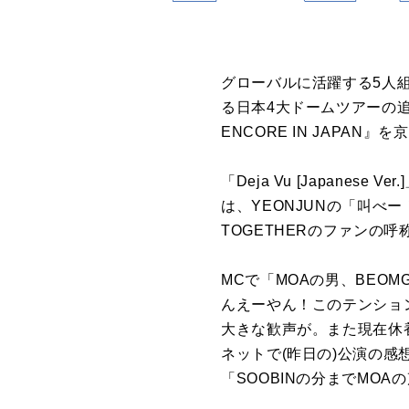
グローバルに活躍する5人組グル
る日本4大ドームツアーの追加公演
ENCORE IN JAPAN
「Deja Vu [Japanese 
は、YEONJUNの「叫べー
TOGETHERのファンの
MCで「MOAの男、BEOM
んえーやん！このテンショ
大きな歓声が。また現在休養
ネットで(昨日の)公演の感
「SOOBINの分までMO