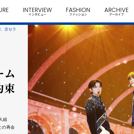
URE
INTERVIEW
FASHION
ARCHIVE
インタビュー
ファッション
アーカイブ
ER、京セラ
ーム
約束
5人組
Aとの再会