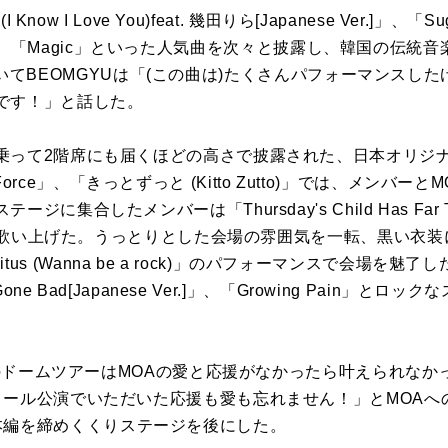
Know I Love You)feat. 幾田りら[Japanese Ver.]」、「Su
eeling」、「Magic」といった人気曲を次々と披露し、韓国の伝
de」についてBEOMGYUは「(この曲は)たくさんパフォーマンス
です！」と話した。
乗って2階席にも届くほどの高さで披露された、日本オリジ
e)」、「Force」、「きっとずっと (Kitto Zutto)」では、メ
に集合したメンバーは「Thursday's Child Has Far T
とりと歌い上げた。うっとりとした会場の雰囲気を一転、黒い衣
Tinnitus (Wanna be a rock)」のパフォーマンスで会場を
Gone Bad[Japanese Ver.]」、「Growing Pain」
本でのドームツアーはMOAの愛と応援がなかったら叶えられな
ール公演でいただいた応援も愛も忘れません！」とMOAへの感謝
row」で本編を締めくくりステージを後にした。