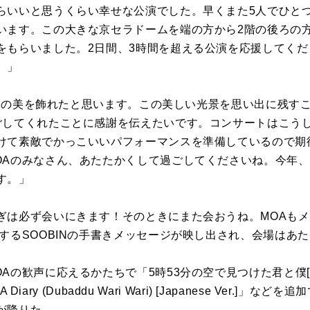
らいいと思うくらい幸せな公演でした。早くまた5人でひと
います。この大きな京セラドームを端の方から2階の後ろの
をもらいました。2日間、3時間を超える公演を応援してくだ
。」
に有終の美を飾れたと思います。この美しい光景を思い出に残す
ごしてくれたことに感謝を伝えたいです。コンサートはこう
けて素敵でかっこいいパフォーマンスを準備しているので期
OAのみなさん、あたたかくして過ごしてくださいね。今年
す。」
ぎは必ず会いにきます！そのときにまた会おうね。MOAも
するSOOBINの手書きメッセージが映し出され、会場はあ
の歓声に応えるかたちで「5時53分の空で見つけた君と僕[Japan
 Diary (Dubaddu Wari Wari) [Japanese Ver.
が降りた。