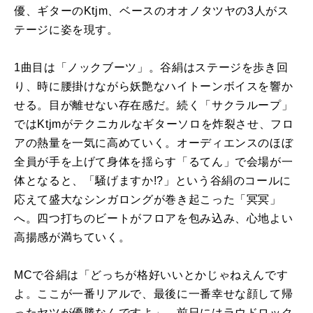
優、ギターのKtjm、ベースのオオノタツヤの3人がス
テージに姿を現す。
1曲目は「ノックブーツ」。谷絹はステージを歩き回
り、時に腰掛けながら妖艶なハイトーンボイスを響か
せる。目が離せない存在感だ。続く「サクラループ」
ではKtjmがテクニカルなギターソロを炸裂させ、フロ
アの熱量を一気に高めていく。オーディエンスのほぼ
全員が手を上げて身体を揺らす「るてん」で会場が一
体となると、「騒げますか!?」という谷絹のコールに
応えて盛大なシンガロングが巻き起こった「冥冥」
へ。四つ打ちのビートがフロアを包み込み、心地よい
高揚感が満ちていく。
MCで谷絹は「どっちが格好いいとかじゃねえんです
よ。ここが一番リアルで、最後に一番幸せな顔して帰
ったヤツが優勝なんですよ」。前日にはラウドロック