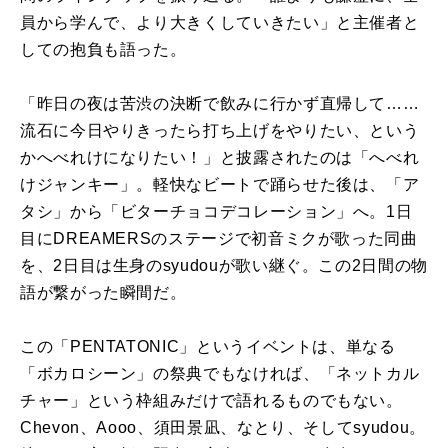
員から学んで、より大きくしていきたい」と主催者と
しての抱負も語った。
「昨日の夜は苦渋の決断で飲みに行かず直帰して……
流石に今日やりきったら打ち上げをやりたい、という
かへべれけになりたい！」と披露されたのは「へべれ
けジャンキー」。軽快なビートで踊らせた後は、「ア
タシ」から「ビターチョコデコレーション」へ。1日
目にDREAMERSのステージで初音ミクが歌った同曲
を、2日目は生身のsyudouが歌い継ぐ。この2日間の物
語が繋がった瞬間だ。
この「PENTATONIC」というイベントは、単なる
「ボカロシーン」の祭典でもなければ、「ネットカル
チャー」という枠組みだけで語れるものでもない。
Chevon、Aooo、須田景凪、なとり、そしてsyudou。