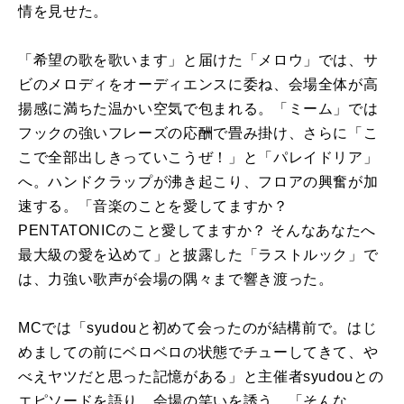
情を見せた。
「希望の歌を歌います」と届けた「メロウ」では、サ
ビのメロディをオーディエンスに委ね、会場全体が高
揚感に満ちた温かい空気で包まれる。「ミーム」では
フックの強いフレーズの応酬で畳み掛け、さらに「こ
こで全部出しきっていこうぜ！」と「パレイドリア」
へ。ハンドクラップが沸き起こり、フロアの興奮が加
速する。「音楽のことを愛してますか？
PENTATONICのこと愛してますか？ そんなあなたへ
最大級の愛を込めて」と披露した「ラストルック」で
は、力強い歌声が会場の隅々まで響き渡った。
MCでは「syudouと初めて会ったのが結構前で。はじ
めましての前にベロベロの状態でチューしてきて、や
べえヤツだと思った記憶がある」と主催者syudouとの
エピソードを語り、会場の笑いを誘う。「そんな