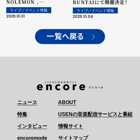
NOLEMON 、
BUNTAIにて開催決定！
DREAMERSらが集結。ボ
ライブ／イベント情報
ライブ／イベント情報
カロシーン発の盟友と刻ん
2026.01.31
2025.10.04
だ"現在地"
一覧へ戻る
ニュース
ABOUT
特集
USENの音楽配信サービスと番組
インタビュー
情報サイト
encoremode
サイトマップ