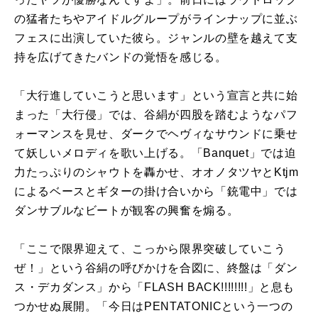
の猛者たちやアイドルグループがラインナップに並ぶ
フェスに出演していた彼ら。ジャンルの壁を越えて支
持を広げてきたバンドの覚悟を感じる。
「大行進していこうと思います」という宣言と共に始
まった「大行侵」では、谷絹が四股を踏むようなパフ
ォーマンスを見せ、ダークでヘヴィなサウンドに乗せ
て妖しいメロディを歌い上げる。「Banquet」では迫
力たっぷりのシャウトを轟かせ、オオノタツヤとKtjm
によるベースとギターの掛け合いから「銃電中」では
ダンサブルなビートが観客の興奮を煽る。
「ここで限界迎えて、こっから限界突破していこう
ぜ！」という谷絹の呼びかけを合図に、終盤は「ダン
ス・デカダンス」から「FLASH BACK!!!!!!!!」と息も
つかせぬ展開。「今日はPENTATONICという一つの