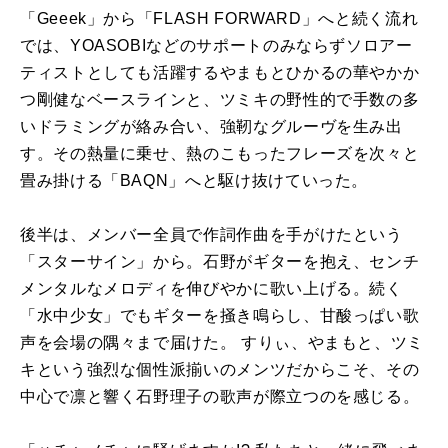
「Geeek」から「FLASH FORWARD」へと続く流れ
では、YOASOBIなどのサポートのみならずソロアー
ティストとしても活躍するやまもとひかるの華やかか
つ剛健なベースラインと、ツミキの野性的で手数の多
いドラミングが絡み合い、強靭なグルーヴを生み出
す。その熱量に乗せ、熱のこもったフレーズを次々と
畳み掛ける「BAQN」へと駆け抜けていった。
後半は、メンバー全員で作詞作曲を手がけたという
「スターサイン」から。石野がギターを抱え、センチ
メンタルなメロディを伸びやかに歌い上げる。続く
「水中少女」でもギターを掻き鳴らし、甘酸っぱい歌
声を会場の隅々まで届けた。 すりぃ、やまもと、ツミ
キという強烈な個性派揃いのメンツだからこそ、その
中心で凛と響く石野理子の歌声が際立つのを感じる。