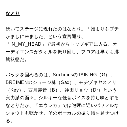
なとり
続いてステージに現れたのはなとり。「誰よりもブチ
かましに来ました」という宣言通り、
「IN_MY_HEAD」で最初からトップギアに入る。オ
ーディエンスがタオルを振り回し、フロアは早くも沸
騰状態だ。
バックを固めるのは、SuchmosのTAIKING（G）、
BREIMENのジョージ林（Sax）、モチヅキヤスノリ
（Key）、西月麗音（B）、神田リョウ（Dr）という
実力派の面々。シルキーな低音ボイスを持ち味とする
なとりだが、「エウレカ」では咆哮に近いパワフルな
シャウトも聴かせ、そのボーカルの振り幅を見せつけ
る。