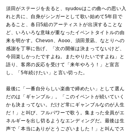
須田がステージを去ると、syudouはこの曲への思い入
れと共に、自身がシンガーとして歌い始めて5年目で
あること、各日5組のアーティストが出演することな
ど、いろいろな意味が重なったイベントタイトルの由
来を明かす。Chevon、Aooo、須田景凪、なとりへの
感謝を丁寧に告げ、「次の開催は決まってないけど、
今回楽しかったですよね。またやりたいですよね」と
語り、客席の反応を受けて「来年やろう！」と宣言
し、「5年続けたい」と言い切った。
最後に「一番自分らしい楽曲で締めたい」として選ん
だのは「ギャンブル」。「このイベントが続いていく
かも決まってない。だけど常にギャンブルなのが人生
だ！」と叫び、フルパワーで歌う。集まった全員がエ
ネルギーを出し切るようなエンディングだ。最後は生
声で「本当にありがとうございました！」と叫んでス