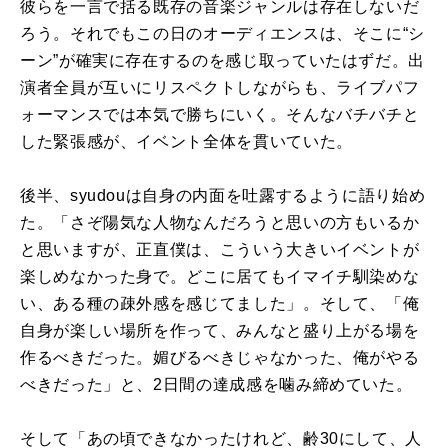
彼らを一言で括る既存の音楽ジャンルは存在しないだ
ろう。それでもこの日のオーディエンスは、そこに“シ
ーン”が確実に存在するのを感じ取っていたはずだ。出
演者全員が互いにリスペクトしながらも、ライブパフ
ォーマンスでは本気で勝ちにいく。そんなバチバチと
した緊張感が、イベント全体を貫いていた。
後半、syudouは自身の内面を吐露するように語り始め
た。「さぞ陽気な人物なんだろうと思いの方もいるか
と思いますが、正直僕は、こういう大きいイベントが
楽しめなかった身で。どこに居てもイマイチ馴染めな
い、ある種の疎外感を感じてました」。そして、「俺
自身が楽しい場所を作って、みんなと盛り上がる場を
作るべきだった。媚びるべきじゃなかった、俺がやる
べきだった」と、2日間の達成感を噛み締めていた。
そして「あの頃できなかったけれど、齢30にして、人