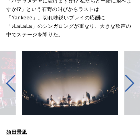
「ハチャメチャに騒げますか!? 私たちと一緒に飛べま
すか!?」という石野の叫びからラストは
「Yankeee」。切れ味鋭いプレイの応酬に
「♪LaLaLa」のシンガロングが重なり、大きな歓声の
中でステージを降りた。
須田景凪