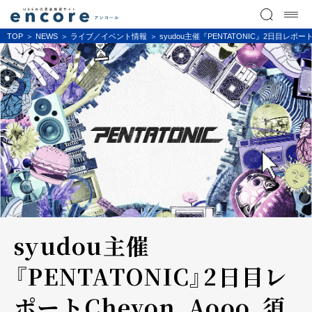
TOP
NEWS
ライブ／イベント情報
syudou主催『PENTATONIC』2日目
syudou主催
『PENTATONIC』2日目レ
ポート――Chevon、Aooo、須