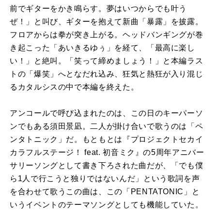
前でギターをかき鳴らす。夢はいつからでも叶う
ぜ！」と叫び、ギターを抱えて新曲「暴露」を披露。
フロアからは拳が突き上がる。ヘッドバンギングが巻
き起こった「あいきるゆぅ」を経て、「最高に楽し
い！」と絶叫。「笑って締めましょう！」と本編ラス
トの「爆笑」へとなだれ込み、狂気と熱狂が入り混じ
るカタルシスの中で本編を終えた。
アンコールで呼び込まれたのは、この日のキーパーソ
ンでもある須田景凪。二人が掛け合いで歌うのは「ペ
ンタトニック」だ。もともとは『プロジェクトセカイ
カラフルステージ！ feat. 初音ミク』の5周年アニバー
サリーソングとして書き下ろされた曲だが、「でも僕
ら1人で行こうと独りではないんだ」という歌詞を声
を合わせて歌うこの曲は、この「PENTATONIC」と
いうイベントのテーマソングとしても機能していた。