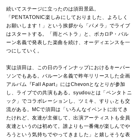
続いてステージに立ったのは須田景凪。
「PENTATONIC楽しみにしておりました、よろしく
お願いします！」という挨拶から「パメラ」でライブ
はスタートする。「雨とペトラ」と、ボカロP・バル
ーン名義で発表した楽曲を続け、オーディエンスを一
つにしていく。
実は須田は、この日のラインナップにおけるキーパー
ソンでもある。バルーン名義で昨年リリースした企画
アルバム『Fall Apart』にはChevonとなとりが参加
し、ライブでの共演もある。syudouとは「ペンタトニ
ック」でコラボレーションし、ツミキ、すりぃとも交
流がある。MCで須田は「いろんなイベントに出てき
たけれど、友達が主催して、出演アーティストも全員
友達というのは初めて。誰よりも一番俺が楽しんでや
ろうという気持ちでやってきました」と嬉しそうな表