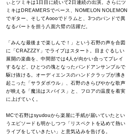
ぃとツミキは1日目に続いて2日連続の出演。さらにツ
ミキはDREAMERSでベース、NOMELON NOLEMON
でギター、そしてAoooでドラムと、3つのバンドで異
なるパートを担う八面六臂の活躍だ。
「みんな最後まで楽しんで！」という石野の声を合図
に「CRAZZZY」でライブはスタート。目まぐるしい
展開の楽曲を、中間部では4人が向かい合ってプレイ
するなど、ひとつの塊となったバンドアンサンブルで
駆け抜ける。オーディエンスのハンドクラップが沸き
起こった「サラダボウル」、石野のきらびやかな歌声
が映える「魔法はスパイス」と、フロアの温度を着実
に上げていく。
MCで石野はsyudouから楽屋に手紙が届いていたとい
うエピソードも明かしつつ「リスペクトを込めて熱い
ライブをしていきたい」と意気込みを告げる。