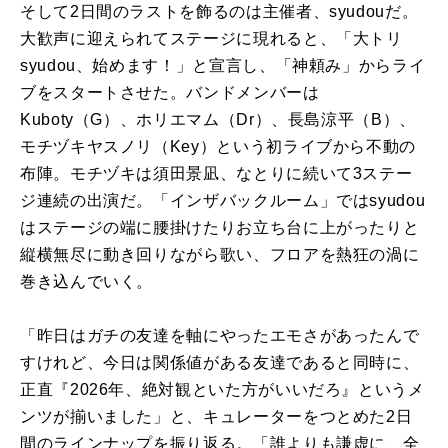
そして2日間のラストを飾るのは主催者、syudouだ。
大歓声に迎えられてステージに現れると、「大トリ
syudou、始めます！」と宣言し、「神頼み」からライ
ブをスタートさせた。バンドメンバーは
Kuboty（G）、ホリエマム（Dr）、長島涼平（B）、
モチヅキヤスノリ（Key）という初ライブから不動の
布陣。モチヅキは須田景凪、なとりに続いて3ステー
ジ連続の出演だ。「インザバックルーム」ではsyudou
はステージの端に腰掛けたりお立ち台に上がったりと
縦横無尽に動き回りながら歌い、フロアを熱狂の渦に
巻き込んでいく。
「昨日はガチの友達を軸にやったエモさがあったんで
すけれど、今日は関係値がある友達であると同時に、
正直『2026年、絶対観といた方がいいだろ』というメ
ンツが揃いました」と、キュレーターをつとめた2日
間のラインナップを振り返る。「誰よりも謙虚に、全