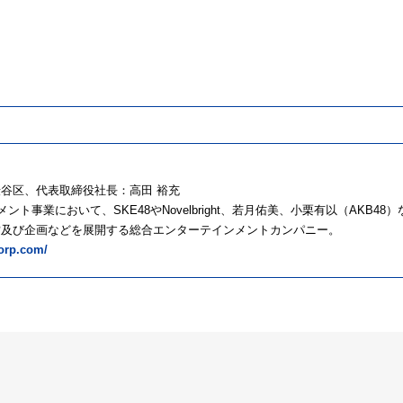
区、代表取締役社長：高田 裕充
ンメント事業において、SKE48やNovelbright、若月佑美、小栗有以（AKB
営及び企画などを展開する総合エンターテインメントカンパニー。
corp.com/