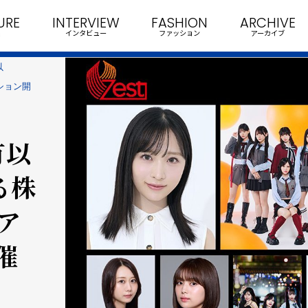
URE
INTERVIEW
FASHION
ARCHIVE
インタビュー
ファッション
アーカイブ
以
ション開
有以
る株
ア
催