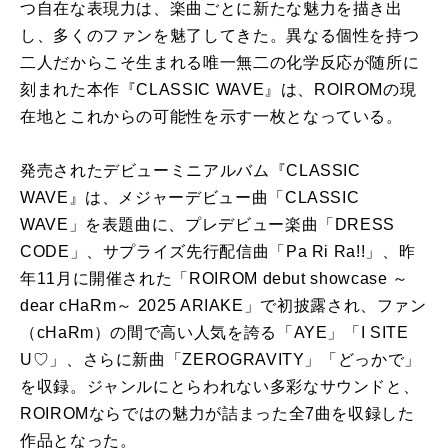
つ自在な表現力は、楽曲ごとに新たな魅力を描き出
し、多くのファンを魅了してきた。異なる個性を持つ
二人だからこそ生まれる唯一無二の化学反応が随所に
刻まれた本作『CLASSIC WAVE』は、ROIROMの現
在地とこれからの可能性を示す一枚となっている。
発売されたデビューミニアルバム『CLASSIC
WAVE』は、メジャーデビュー曲「CLASSIC
WAVE」を表題曲に、プレデビュー楽曲「DRESS
CODE」、サプライズ先行配信曲「Pa Ri Ra!!」、昨
年11月に開催された「ROIROM debut showcase ～
dear cHaRm～ 2025 ARIAKE」で初披露され、ファン
（cHaRm）の間で高い人気を誇る「AYE」「I SITE
U♡」、さらに新曲「ZEROGRAVITY」「どっかで」
を収録。ジャンルにとらわれない多彩なサウンドと、
ROIROMならではの魅力が詰まった全7曲を収録した
作品となった。