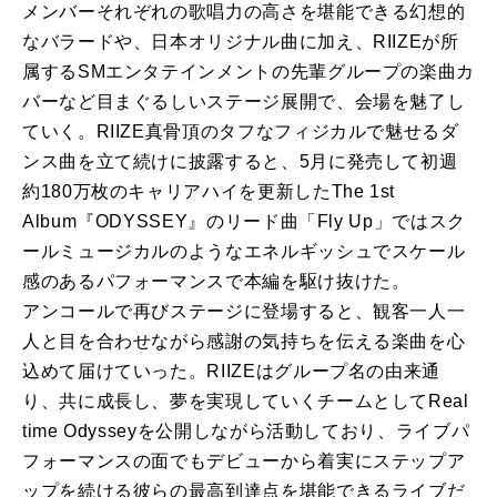
メンバーそれぞれの歌唱力の高さを堪能できる幻想的
なバラードや、日本オリジナル曲に加え、RIIZEが所
属するSMエンタテインメントの先輩グループの楽曲カ
バーなど目まぐるしいステージ展開で、会場を魅了し
ていく。RIIZE真骨頂のタフなフィジカルで魅せるダ
ンス曲を立て続けに披露すると、5月に発売して初週
約180万枚のキャリアハイを更新したThe 1st
Album『ODYSSEY』のリード曲「Fly Up」ではスク
ールミュージカルのようなエネルギッシュでスケール
感のあるパフォーマンスで本編を駆け抜けた。
アンコールで再びステージに登場すると、観客一人一
人と目を合わせながら感謝の気持ちを伝える楽曲を心
込めて届けていった。RIIZEはグループ名の由来通
り、共に成長し、夢を実現していくチームとしてReal
time Odysseyを公開しながら活動しており、ライブパ
フォーマンスの面でもデビューから着実にステップア
ップを続ける彼らの最高到達点を堪能できるライブだ