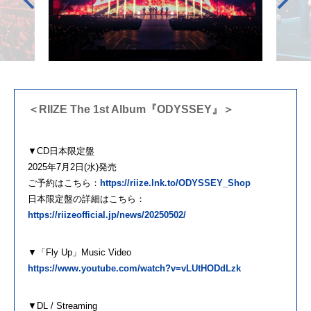
＜RIIZE The 1st Album『ODYSSEY』＞
▼CD日本限定盤
2025年7月2日(水)発売
ご予約はこちら：
https://riize.lnk.to/ODYSSEY_Shop
日本限定盤の詳細はこちら：
https://riizeofficial.jp/news/20250502/
▼「Fly Up」Music Video
https://www.youtube.com/watch?v=vLUtHODdLzk
▼DL / Streaming