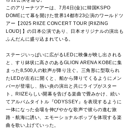
このアリーナツアーは、7月4日(金)に韓国KSPO
DOMEにて幕を開けた世界14都市23公演のワールドツ
アー【2025 RIIZE CONCERT TOUR [RIIZING
LOUD] 】の日本公演であり、日本オリジナルの演出も
ふんだんに盛り込まれている。
ステージいっぱいに広がるLEDに映像が映し出される
と、すり鉢状に高さのあるGLION ARENA KOBEに集
まった8,500人の歓声が降り注ぐ。三角形に型取られ
たLEDが左右に開くと、船から降りてくるようにメン
バーが登場し、熱い炎の演出と共にライブがスター
ト。RIIZEらしい開幕を告げる楽曲で畳みかけ、続い
てアルバムタイトル『ODYSSEY』を表現するように
一体になった会場を伸びやかな歌声で彼らの進む旅
路・航海に誘い、エモーショナルポップを体現する楽
曲を歌い上げていった。