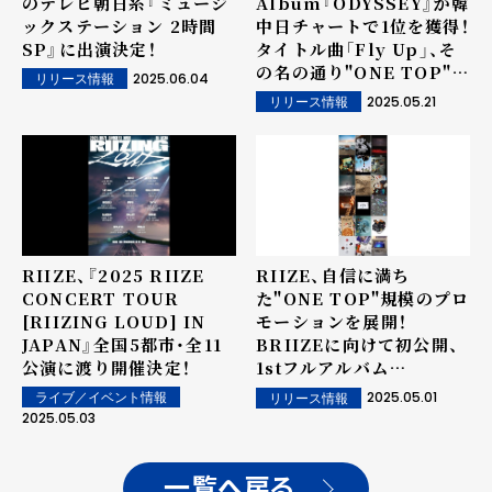
のテレビ朝日系『ミュージ
Album『ODYSSEY』が韓
ックステーション 2時間
中日チャートで1位を獲得！
SP』に出演決定！
タイトル曲「Fly Up」、そ
の名の通り"ONE TOP"に
2025.06.04
リリース情報
向けた高空飛行を開始！
2025.05.21
リリース情報
RIIZE、『2025 RIIZE
RIIZE、自信に満ち
CONCERT TOUR
た"ONE TOP"規模のプロ
[RIIZING LOUD] IN
モーションを展開！
JAPAN』全国5都市・全11
BRIIZEに向けて初公開、
公演に渡り開催決定！
1stフルアルバム
『ODYSSEY』プレミア開
2025.05.01
ライブ／イベント情報
リリース情報
催決定！カムバックタイム
2025.05.03
ライン＆トラックリストも
一挙公開！
一覧へ戻る