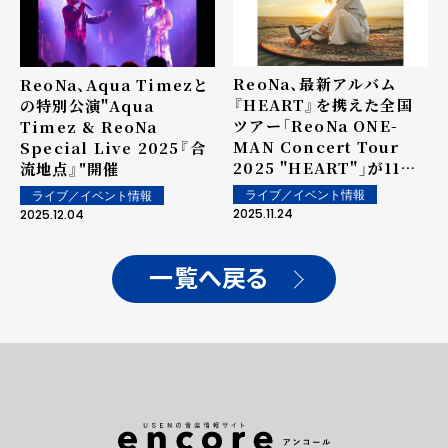
ReoNa、最新アルバム
ReoNa、Aqua Timezと
『HEART』を携えた全国
の特別公演"Aqua
ツアー「ReoNa ONE-
Timez & ReoNa
MAN Concert Tour
Special Live 2025『合
2025 "HEART"」が11月
流地点』"開催
21(金)に開幕
ライブ／イベント情報
ライブ／イベント情報
2025.11.24
2025.12.04
一覧へ戻る