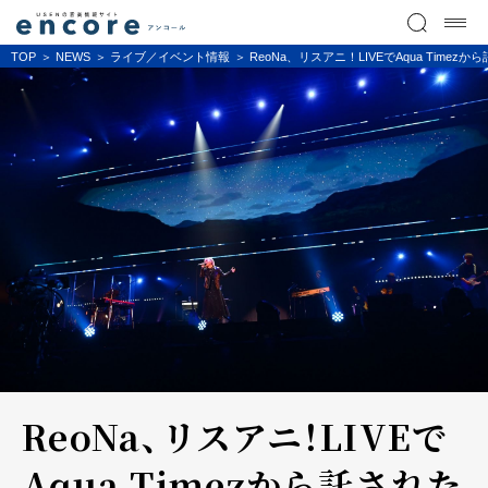
TOP
NEWS
ライブ／イベント情報
ReoNa、リスアニ！LIVEでAqua T
ReoNa、リスアニ！LIVEで
Aqua Timezから託された