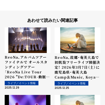
あわせて読みたい関連記事
ReoNa、アルバムツアー
ReoNa、故郷・奄美大島で
ファイナルで オールスタ
初凱旋フリーライブ開催決
ンディングツアー
定！ 2026年3月7日（土）に
「ReoNa Live Tour
鹿児島県・奄美大島
2026 "De:TOUR-動脈-
Camp＆Music, Koya
"」を発表、『ReoNa動脈・
野外特設ステージにて開
ライブ／イベント情報
ライブ／イベント情報
静脈プロジェクト』がスタ
催！
2025.12.29
2025.12.25
ート。