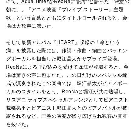
にて、Aqua TimezがReoNaに“託す”と語った「決意の
朝に」。「アニメ映画『ブレイブ ストーリー』主題
歌」という言葉とともにタイトルコールされると、会
場は大歓声に沸いた。
そして最新アルバム『HEART』収録の「命という
病」を披露した際には、作詞・作曲・編曲とバッキン
グボーカルを担当した堀江晶太がサプライズ登場。
ReoNaによる呼び込みを受けて堀江が登場すると、会
場は驚きの声に包まれた。この日だけのスペシャル編
成で演奏されたこの楽曲では、堀江晶太がピアノボー
カルのスタイルをとり、ReoNaと堀江が共に熱唱し、
リスアニ!ライブスペシャルアレンジとしてピアニスト
荒幡亮平とピアニスト堀江晶太とのピアノバトルが披
露されるなど、圧巻の演奏が繰り広げられ観客の度肝
を抜いた。