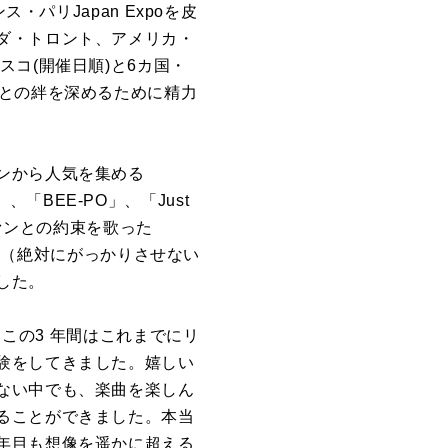
パリJapan Expoを皮
ダ・トロント、アメリカ・
スコ(開催日順)と6カ国・
ンとの絆を深めるために精力
ンから人気を集める
to」、「BEE-PO」、「Just
後のファンとの約束を歌った
e around（絶対にがっかりさせない
した。
。この3 年間はこれまでにリ
験をしてきました。嬉しい
ない中でも、楽曲を楽しん
ることができました。本当
い4 年目も想像を遥かに超える