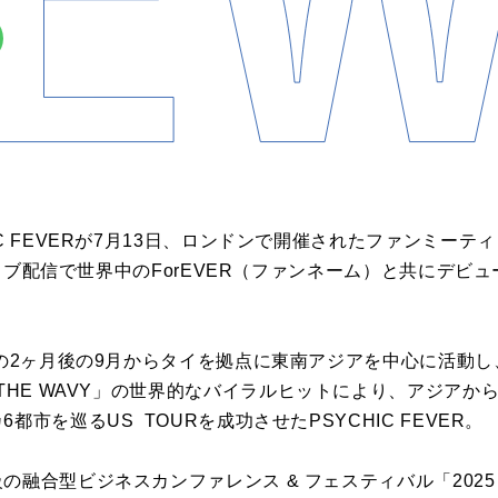
IC FEVERが7月13日、ロンドンで開催されたファンミー
のライブ配信で世界中のForEVER（ファンネーム）と共にデ
その2ヶ月後の9月からタイを拠点に東南アジアを中心に活動し、
feat. JP THE WAVY」の世界的なバイラルヒットにより、ア
都市を巡るUS TOURを成功させたPSYCHIC FEVER。
合型ビジネスカンファレンス & フェスティバル「2025 SXSW 