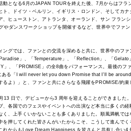
となる6月のJAPAN TOURを終えた後、7月からはフランス・
ヒト、ドイツ・ベルリン、イギリス・ロンドン、そしてカナ
ア、ヒューストン、アトランタ、オーランド、サン フランシ
ングやダンスワークショップを開催するなど、世界中でファ
ィングでは、ファンとの交流を深めると共に、世界中のファ
「Paradise」、「Temperature」、「Reflection」、「Gela
P THE WAVY」、「PROMISE」の全8曲をパフォーマンス。最
will never let you down Promise that I’ll b
るよ）」と、ファンと共にさらなる飛躍をPROMISE/約束
 月13 日で、デビューから3 周年を迎えることができました
ブ、各国でのフェスやイベントへの出演など本当に多くの経
なく、上手くいかないことも多くありました。順風満帆では
中を押してくれた皆さんがいたからこそ、こうして進んでく
らもLove Dream Happiness を皆さんと共有し合