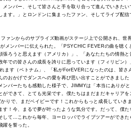
、メンバー、そして皆さんと手を取り合って進んでいきたい
します。」とロンドンに集まったファン、そしてライブ配信
うファンからのサプライズ動画がステージ上で公開され、世
の想いがメンバーに伝えられた。「PSYCHIC FEVERの曲を
頑張ろうと思えます（アメリカ）」、「あなたたちの情熱と
数年での皆さんの成長を誇りに思っています（フィリピン）
れます（ベトナム」、「私がForEVERになったのは、皆
んのおかげでダンスへの愛を再び思い出すことができました
メンバーたちも感動した様子で、JIMMYは「本当にありが
とができて、とても光栄です。僕たちはまだまだキャリアを
ばかりで、まだベイビーです！これからもっと成長していき
ます！今、まるで夢が叶ったような気分です。だって、僕た
そして…これから毎年、ヨーロッパでライブツアーができた
飛躍を誓った。