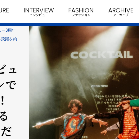
URE
INTERVIEW
FASHION
ARCHIVE
インタビュー
ファッション
アーカイブ
ビュー3周年
る飛躍を約
」
デビュ
ンで
!
る
まだ