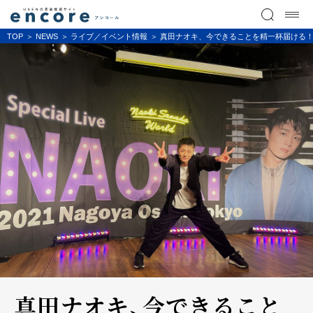
TOP
NEWS
ライブ／イベント情報
真田ナオキ、今できることを精一杯届ける
真田ナオキ、今できること