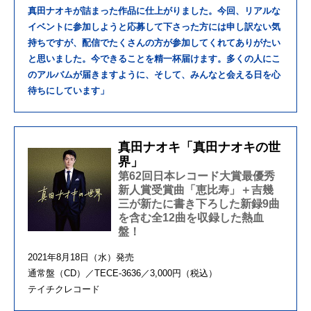
真田ナオキが詰まった作品に仕上がりました。今回、リアルな
イベントに参加しようと応募して下さった方には申し訳ない気
持ちですが、配信でたくさんの方が参加してくれてありがたい
と思いました。今できることを精一杯届けます。多くの人にこ
のアルバムが届きますように、そして、みんなと会える日を心
待ちにしています」
真田ナオキ「真田ナオキの世
界」
第62回日本レコード大賞最優秀
新人賞受賞曲「恵比寿」＋吉幾
三が新たに書き下ろした新録9曲
を含む全12曲を収録した熱血
盤！
2021年8月18日（水）発売
通常盤（CD）／TECE-3636／3,000円（税込）
テイチクレコード