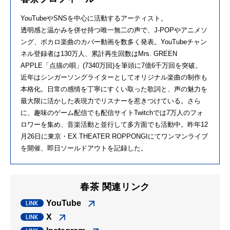
YouTubeやSNSを中心に活動するアーティスト。
透明感と温かみを併せ持つ唯一無二の声で、J-POPやアニメソ
ング、ボカロ楽曲のカバー動画を数多く発表。YouTubeチャン
ネル登録者は130万人、累計再生回数はMrs. GREEN
APPLE「点描の唄」(7340万回)を筆頭に7億6千万回を突破。
近年はシンガーソングライターとしてオリジナル楽曲の制作も
本格化。日常の感情を丁寧にすくい取った歌詞と、声の魅力を
最大限に活かした表現力でリスナーを惹きつけている。さら
に、趣味のゲーム配信でも配信サイトTwitchでは7万人のフォ
ロワーを集め、音楽活動と並行して多方面でも活動中。昨年12
月26日に東京・EX THEATER ROPPONGIにてワンマンライブ
を開催、即日ソールドアウトを記録した。
春茶 関連リンク
YouTube
X