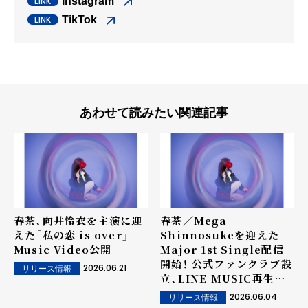
Instagram
TikTok
あわせて読みたい関連記事
春茶、向井怜衣を主演に迎
春茶／Mega
えた「私の恋 is over」
Shinnosukeを迎えた
Music Video公開
Major 1st Single配信
開始！ 公式ファンクラブ設
2026.06.21
リリース情報
立、LINE MUSIC再生で
応募できるフリーライブ開
2026.06.04
リリース情報
催決定