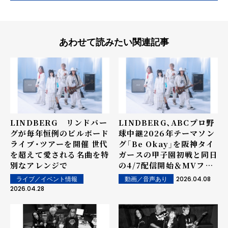
あわせて読みたい関連記事
LINDBERG リンドバー
LINDBERG、ABCプロ野
グが毎年恒例のビルボード
球中継2026年テーマソン
ライブ・ツアーを開催 世代
グ「Be Okay」を阪神タイ
を超えて愛される名曲を特
ガースの甲子園初戦と同日
別なアレンジで
の4/7配信開始＆MVフル
公開！
2026.04.08
ライブ／イベント情報
動画／音声あり
2026.04.28