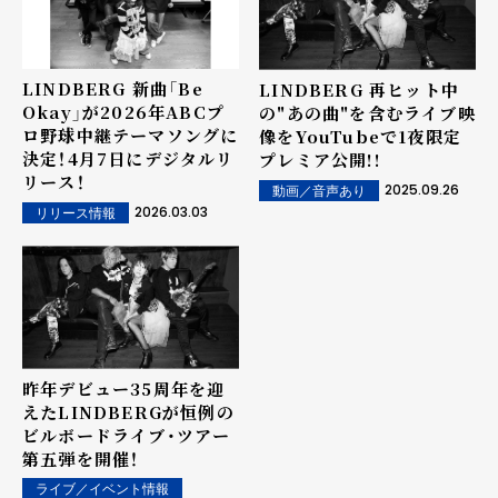
LINDBERG 新曲「Be
LINDBERG 再ヒット中
Okay」が2026年ABCプ
の"あの曲"を含むライブ映
ロ野球中継テーマソングに
像をYouTubeで1夜限定
決定！4月7日にデジタルリ
プレミア公開!!
リース！
2025.09.26
動画／音声あり
2026.03.03
リリース情報
昨年デビュー35周年を迎
えたLINDBERGが恒例の
ビルボードライブ・ツアー
第五弾を開催！
ライブ／イベント情報