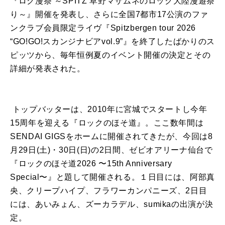
『ロク漫祭 ～SPITZ 草野マサムネのロック大陸漫遊祭
り～』開催を発表し、さらに全国7都市17公演のファ
ンクラブ会員限定ライヴ『Spitzbergen tour 2026
“GO!GO!スカンジナビアvol.9”』を終了したばかりのス
ピッツから、毎年恒例夏のイベント開催の決定とその
詳細が発表された。
トップバッターは、2010年に宮城でスタートし今年
15周年を迎える『ロックのほそ道』。ここ数年間は
SENDAI GIGSをホームに開催されてきたが、今回は8
月29日(土)・30日(日)の2日間、ゼビオアリーナ仙台で
『ロックのほそ道2026 〜15th Anniversary
Special〜』と題して開催される。１日目には、阿部真
央、クリープハイプ、フラワーカンパニーズ、2日目
には、あいみょん、ズーカラデル、sumikaの出演が決
定。