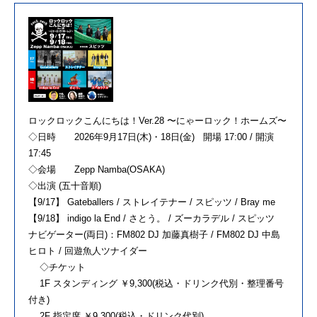
ロックロックこんにちは！Ver.28 〜にゃーロック！ホームズ〜
◇日時 2026年9月17日(木)・18日(金) 開場 17:00 / 開演
17:45
◇会場 Zepp Namba(OSAKA)
◇出演 (五十音順)
【9/17】 Gateballers / ストレイテナー / スピッツ / Bray me
【9/18】 indigo la End / さとう。 / ズーカラデル / スピッツ
ナビゲーター(両日)：FM802 DJ 加藤真樹子 / FM802 DJ 中島
ヒロト / 回遊魚人ツナイダー
◇チケット
1F スタンディング ￥9,300(税込・ドリンク代別・整理番号
付き)
2F 指定席 ￥9,300(税込・ドリンク代別)