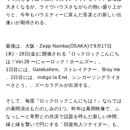
大きくなるが、ライヴハウスさながらの熱い盛り上が
りと、今年もバラエティーに富んだ音楽との新しい出
逢いが期待される。
最後は、大阪・Zepp Namba(OSAKA)で9月17日
(木)・18日(金)に開催される『ロックロックこんにち
は！Ver.28 〜にゃーロック！ホームズ〜』。
1日目には、Gateballers、ストレイテナー、Bray me
、2日目には、indigo la End、シンガーソングライタ
ーさとう。、ズーカラデルが出演する。
そして、毎度『ロックロックこんにちは！』ならでは
の幕間演出もたのしみの1つ。昨年は幕間映像で、ふ
なっしーと草野との共演で話題を呼んだ新しい仲間、
縁と縁を繋いで円にする「回遊魚人ツナイダー」も、