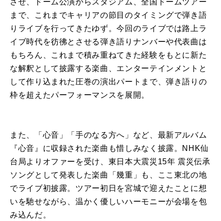
させ、ドーム公演からスタジアム、全国ドームツアー
まで、これまでキャリアの節⽬のタイミングで弾き語
りライブを⾏ってきたゆず。今回のライブでは路上ラ
イブ時代を彷彿とさせる弾き語りナンバーや代表曲は
もちろん、これまで積み重ねてきた経験をもとに新た
な解釈として披露する楽曲、エンターテインメントと
して作り込まれた圧巻の演出パートまで、弾き語りの
枠を超えたパーフォーマンスを展開。
また、「⼼⾳」「⼿のなる⽅へ」など、最新アルバム
『⼼⾳』に収録された楽曲も惜しみなく披露。NHK仙
台局よりオファーを受け、東⽇本⼤震災15年 震災伝承
ソングとして発表した楽曲「幾重」も、ここ東北の地
でライブ初披露。ツアー初⽇を宮城で迎えたことに想
いを馳せながら、温かく優しいハーモニーが会場を包
み込んだ。