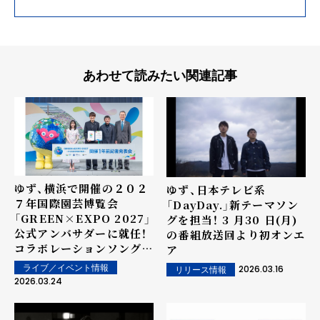
あわせて読みたい関連記事
ゆず、横浜で開催の２０２
ゆず、⽇本テレビ系
７年国際園芸博覧会
「DayDay.」新テーマソン
「GREEN×EXPO 2027」
グを担当！ 3 ⽉30 ⽇(⽉)
公式アンバサダーに就任！
の番組放送回より初オンエ
コラボレーションソングも
ア
制作
ライブ／イベント情報
2026.03.16
リリース情報
2026.03.24