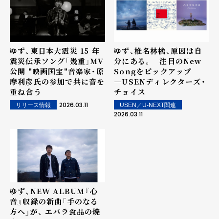
ゆず、東⽇本⼤震災 15 年
ゆず、椎名林檎、原因は自
震災伝承ソング「幾重」MV
分にある。 注目のNew
公開 "映画国宝"⾳楽家・原
Songをピックアップ
摩利彦⽒の参加で共に⾳を
―USENディレクターズ・
重ね合う
チョイス
2026.03.11
USEN／U-NEXT関連
リリース情報
2026.03.11
ゆず、NEW ALBUM『心
音』収録の新曲「手のなる
方へ」が、 エバラ食品の焼