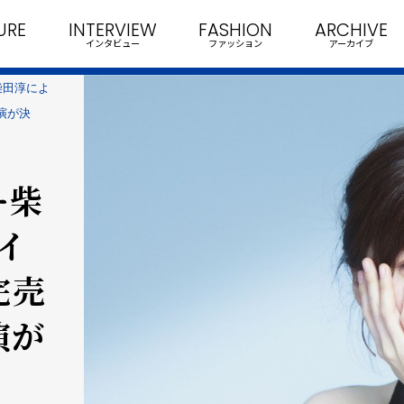
URE
INTERVIEW
FASHION
ARCHIVE
インタビュー
ファッション
アーカイブ
柴田淳によ
演が決
ー柴
イ
完売
演が