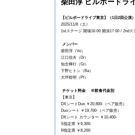
柴田淳 ビルボードラ
【ビルボードライブ東京】（1日2回公演
2025/11/8（土）
1stステージ 開場16:00 開演17:00 / 2nd
メンバー
柴田淳（Vo）
江口信夫（Dr）
知念輝行（Gt）
下野ヒトシ（Ba）
大坪稔明（Pf）
チケット料金 ※飲食代金別
【東京】
DXシートDuo ￥20,800-（ペア販売）
Duoシート ￥19,700-（ペア販売）
DXシート カウンター ￥10,400-
S指定席 ￥9,300-
R指定席 ￥8,200-