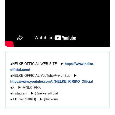
●NELKE OFFICIAL WEB SITE ▶
https://www.nelke-
official.com/
●NELKE OFFICIAL YouTubeチャンネル ▶
https://www.youtube.com/@NELKE_RIRIKO_Official
●X ▶ @NLK_RRK
●Instagram ▶ @nelke_official
●TikTok(RIRIKO) ▶ @ririkoriri