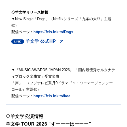
◇羊文学リリース情報
▼New Single「Dogs」（Netflixシリーズ「九条の大罪」主題
歌）
配信ページ：
https://fcls.lnk.to/Dogs
羊文学 公式HP
▼『MUSIC AWARDS JAPAN 2026』 「国内最優秀オルタナテ
ィブロック楽曲賞」受賞楽曲
「声」 （フジテレビ系月9ドラマ『１１９エマージェンシー
コール』主題歌）
配信ページ：
https://fcls.lnk.to/koe
◇羊文学公演情報
羊文学 TOUR 2026 “すーーーはーーー”