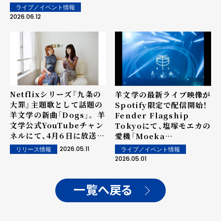
Music - EQUAL
ライブ／イベント情報
STAGE」開催 新しい学校
2026.06.12
のリーダーズ、Awich、羊
文学、LANAが出演
Netflixシリーズ『九条の
羊文学の最新ライブ映像が
大罪』主題歌として話題の
Spotify限定で配信開始！
羊文学の新曲「Dogs」。 羊
Fender Flagship
文学公式YouTubeチャン
Tokyoにて、塩塚モエカの
ネルにて、4月6日に放送さ
愛機「Moeka
れたTBS系『CDTVライ
Shiotsuka Jaguar®
2026.05.11
リリース情報
ライブ／イベント情報
ブ！ライブ！』でのパフォー
moni」が躍動する特別映
2026.05.01
マンス映像が期間限定でア
像も同時公開〜日本初開催
ンコール公開。
となった豪華イベントの熱
狂を、Spotifyと原宿の大
一覧へ戻る
型サイネージで体感〜