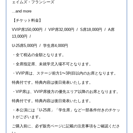
ェイムズ・フランシーズ
...and more
【チケット料
金
】
VVIP席
150,000
円
/ VIP
席
32,000
円
/ S
席
18,000
円
/ A
席
13,000
円
/
U-25席
5,000
円
/
学生席
4,000
円
・全て税込の
金
額となります。
・全席指定席、未就学児入場不可となります。
・
VVIP
席は、ステージ前方
1
〜
3
列目以内のお席となります。
特典付です。特典内容は後日発表いたします。
・
VIP
席は、
VVIP
席後方の優先エリア以降のお席となります。
特典付です。特典内容は後日発表いたします。
・本公演には「
U-25
席」「学生席」など一部条件付きのチケッ
トがございます。
ご購入前に、必ず販売ページに記載の注意事項をご確認くださ
い。