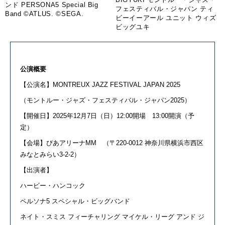
ンド PERSONA5 Special Big
フェスティバル・ジャパン ティ
Band ©ATLUS. ©SEGA.
ビーイーアール ユニット ウィズ
ビッグユキ
公演概要
【公演名】
MONTREUX JAZZ FESTIVAL JAPAN 2025
（モントルー・ジャズ・フェスティバル・ジャパン
2025
）
【開催日】
2025
年
12
月
7
日（日）
12:00
開場
13:00
開演（予
定）
【会場】ぴあアリーナ
MM
（〒
220-0012
神奈川県横浜市西区
みなとみらい
3-2-2
）
【出演者】
ハービー・ハンコック
ペルソナ
5
スペシャル・ビッグバンド
ネイト・スミス フィーチャリング マイケル・リーグ アンド ジ