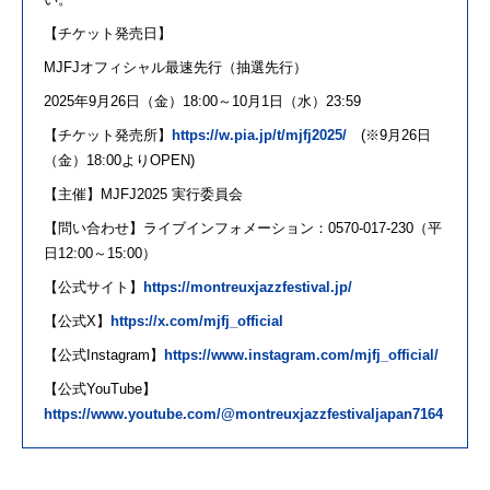
【チケット発売日】
MJFJオフィシャル最速先行（抽選先行）
2025
年
9
月
26
日（
金
）
18:00
～
10
月
1
日（水）
23:59
【チケット発売所】
https://w.pia.jp/t/mjfj2025/
(
※
9
月
26
日
（
金
）
18:00
より
OPEN)
【主催】
MJFJ2025
実行委員会
【問い合わせ】ライブインフォメーション：
0570-017-230
（平
日
12:00
～
15:00
）
【公式サイト】
https://montreuxjazzfestival.jp/
【公式
X
】
https://x.com/mjfj_official
【公式
Instagram
】
https://www.instagram.com/mjfj_official/
【公式
YouTube
】
https://www.youtube.com/@montreuxjazzfestivaljapan7164