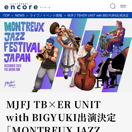
TOP
NEWS
ライブ／イベント情報
MJFJ TB×ER UNIT with BIGYUKI出
MJFJ TB×ER UNIT
with BIGYUKI出演決定
「MONTREUX JAZZ