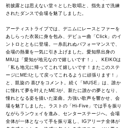
初披露とは思えない堂々とした歌唱と、指先まで洗練
されたダンスで会場を魅了しました。
アーティストライブでは、デニムにレースとファーを
あしらった衣装に身を包み、デビュー曲「Click」のイ
ントロとともに登場。一糸乱れぬパフォーマンスで、
会場の熱量を一気に引き上げました。愛知県出身の
MIUは「愛知が地元なので嬉しいです！」、 KEIKOは
「私も地元に帰ってこれて嬉しいです！またこのステ
ージにME:Iとして戻ってこれるように頑張ります！」
と、凱旋の 喜びをコメント。続く「MUSE」は、誰か
に憧れて夢を叶えたME:Iが、新たに誰かの夢となり、
憧れとなる姿を描いた楽曲。力強い歌声を響かせ、会
場を魅了しました。ラストの「Hi-Five」では手を振り
ながらランウェイを進み、センターステージへ。会場
全体が一体となって手を振り返し、IGアリーナ全体が