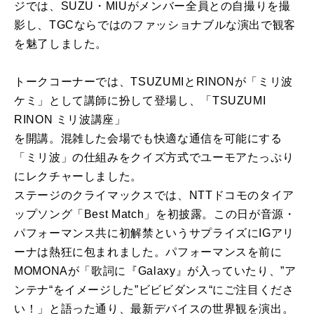
ジでは、SUZU・MIUがメンバー全員との自撮りを撮
影し、TGCならではのファッショナブルな演出で観客
を魅了しました。
トークコーナーでは、TSUZUMIとRINONが「ミリ波
ケミ」として講師に扮して登場し、「TSUZUMI
RINON ミリ波講座」
を開講。混雑した会場でも快適な通信を可能にする
「ミリ波」の仕組みをクイズ方式でユーモアたっぷり
にレクチャーしました。
ステージのクライマックスでは、NTTドコモのタイア
ップソング「Best Match」を初披露。この日が音源・
パフォーマンス共に初解禁というサプライズにIGアリ
ーナは熱狂に包まれました。パフォーマンスを前に
MOMONAが「歌詞に『Galaxy』が入っていたり、”ア
ンテナ“をイメージした”ビビビダンス“にご注目くださ
い！」と語った通り、最新デバイスの世界観を演出。