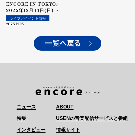
ENCORE IN TOKYO』
2025年12月14日(日) オ
フィシャルライブレポート
ライブ／イベント情報
ME:Iが2025年ラストの
2025.12.15
単独公演を開催 結成2周年
を目前に成長した姿を見
せ、2万人超のファンが熱
一覧へ戻る
狂 「皆さんの希望の光にな
れるように」
ニュース
ABOUT
特集
USENの音楽配信サービスと番組
インタビュー
情報サイト