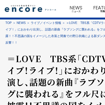
NEWS
FEAT
ニュース
特集
TOP
NEWS
ライブ／イベント情報
＝LOVE TBS系「CDTV
イブ！」におかわり出演し、話題の新曲『ラブソングに襲われる』をフ
露！！不思議の国をイメージした衣装と間奏での野口衣織による新ダン
反響！！
＝LOVE TBS系「CDT
イブ！ライブ！」におかわ
演し、話題の新曲『ラブ
グに襲われる』をフル尺