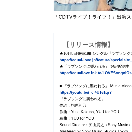
「CDTVライブ！ライブ！」出演
【リリース情報】
★10月8日発売19thシングル『ラブソン
https://equal-love.jp/feature/specialsite
★『ラブソングに襲われる』 好評配信中
https://equallove.lnk.to/LOVESongniO
■ 『ラブソングに襲われる』 Music Video
https://youtu.be/_cf4UTe1qrY
『ラブソングに襲われる』
作詞：指原莉乃
作曲：Yu-ki Kokubo, YUU for YOU
編曲：YUU for YOU
Sound Director：矢山貴之（Sony Music）
Mastered by Sony Music Studios Tokyo