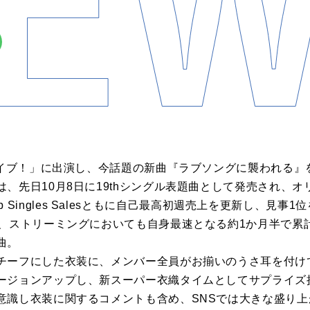
！ライブ！」に出演し、今話題の新曲『ラブソングに襲われる
、先日10月8日に19thシングル表題曲として発売され、
AN Top Singles Salesともに自己最高初週売上を更新し、
、ストリーミングにおいても自身最速となる約1か月半で累計2
曲。
チーフにした衣装に、メンバー全員がお揃いのうさ耳を付け
ージョンアップし、新スーパー衣織タイムとしてサプライズ
意識し衣装に関するコメントも含め、SNSでは大きな盛り