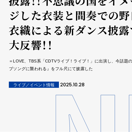
披露！！不思議の国をイメ
ジした衣装と間奏での野
衣織による新ダンス披露
大反響！！
＝LOVE、TBS系「CDTVライブ！ライブ！」に出演し、今話題
ブソングに襲われる』をフル尺にて披露した
2025.10.28
ライブ／イベント情報