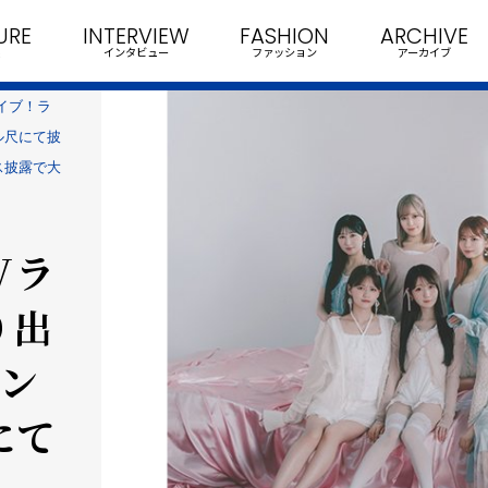
URE
INTERVIEW
FASHION
ARCHIVE
インタビュー
ファッション
アーカイブ
ライブ！ラ
ル尺にて披
ス披露で大
Vラ
り出
ソン
にて