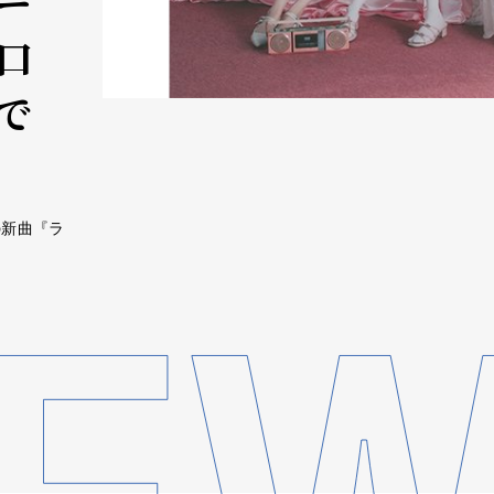
ー
口
で
の新曲『ラ