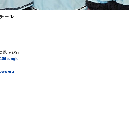
スチール
グに襲われる』
_19thsingle
sowareru