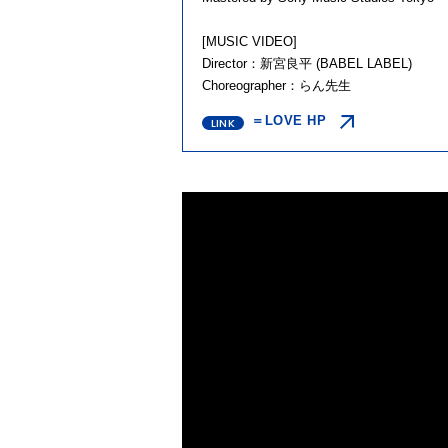
[MUSIC VIDEO]
Director：新宮良平 (BABEL LABEL)
Choreographer：らん先生
＝LOVE HP