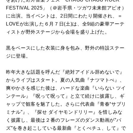
FESTIVAL 2025」（＠岩手県・ツガワ未来館アピオ）
に出演。当イベントは、2日間にわたり開催され、＝
LOVEが出演した６月７日(土)は、全9組の豪華アーテ
ィストが野外ステージから会場を盛り上げた。
黒をベースにした衣装に身を包み、野外の特設ステー
ジに登場。
昨年大きな話題を呼んだ『絶対アイドル辞めないで』
からライブはスタート。夏の人気曲『ナツマトぺ』、
爽やかさを感じた後は、ハードな楽曲『いらない ツイ
ンテール』『呪って呪って』と立て続けに披露し、ギ
ャップで観客を魅了した。さらに代表曲『青春“サブリ
ミナル”』、『探せ ダイヤモンドリリー』を惜しみな
く披露し、最後は２番のフレーズのダンス動画が”バ
ズ”を巻き起こしている最新曲『とくべチュ、して』で