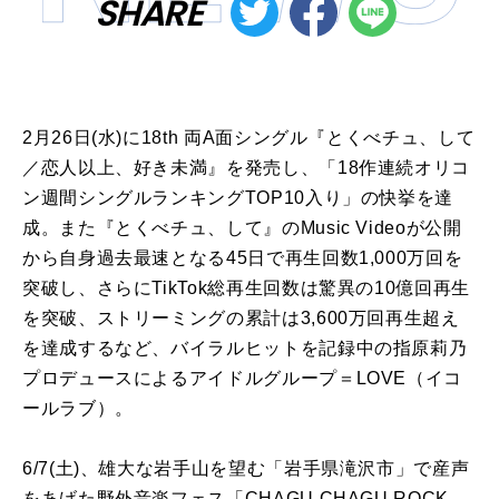
SHARE
2月26日(水)に18th 両A面シングル『とくべチュ、して
／恋人以上、好き未満』を発売し、「18作連続オリコ
ン週間シングルランキングTOP10入り」の快挙を達
成。また『とくべチュ、して』のMusic Videoが公開
から自身過去最速となる45日で再生回数1,000万回を
突破し、さらにTikTok総再生回数は驚異の10億回再生
を突破、ストリーミングの累計は3,600万回再生超え
を達成するなど、バイラルヒットを記録中の指原莉乃
プロデュースによるアイドルグループ＝LOVE（イコ
ールラブ）。
6/7(土)、雄大な岩手山を望む「岩手県滝沢市」で産声
をあげた野外音楽フェス「CHAGU CHAGU ROCK