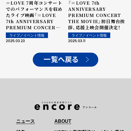
＝LOVE 7周年コンサート
『＝LOVE 7th
でのパフォーマンスを収め
ANNIVERSARY
たライブ映画『＝LOVE
PREMIUM CONCERT
7th ANNIVERSARY
THE MOVIE』初日舞台挨
PREMIUM CONCERT
拶、応援上映会開催決定！
THE MOVIE』の ＝
ライブ／イベント情報
ライブ／イベント情報
LOVEが登壇する初日舞台
2025.03.23
2025.03.11
挨拶のライブビューイング
の開催が決定
一覧へ戻る
ニュース
ABOUT