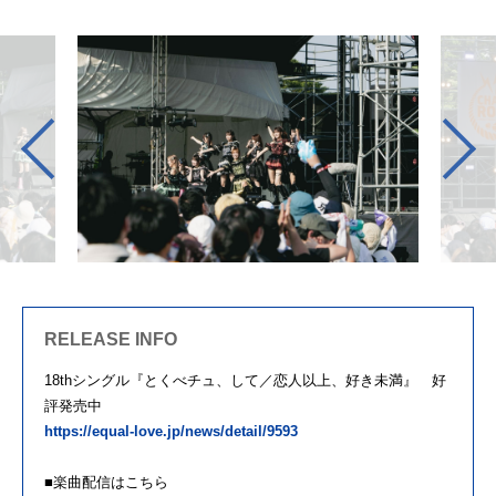
RELEASE INFO
18thシングル『とくべチュ、して／恋人以上、好き未満』 好
評発売中
https://equal-love.jp/news/detail/9593
■楽曲配信はこちら