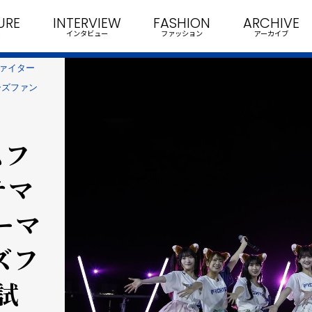
URE
INTERVIEW
FASHION
ARCHIVE
インタビュー
ファッション
アーカイブ
ファイター
ーズファン
ムフ
テマ
ーマ
ズフ
試