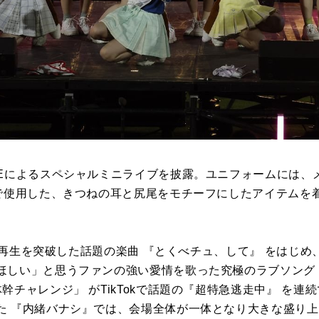
VEによるスペシャルミニライブを披露。ユニフォームには、
”で使用した、きつねの耳と尻尾をモチーフにしたアイテムを
8億回再生を突破した話題の楽曲 『とくべチュ、して』 をはじめ
ほしい」と思うファンの強い愛情を歌った究極のラブソング
幹チャレンジ」 がTikTokで話題の『超特急逃走中』 を連
た 『内緒バナシ』では、会場全体が一体となり大きな盛り