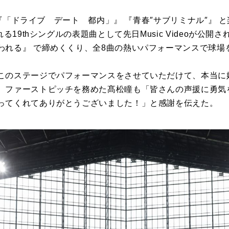
』、『「ドライブ デート 都内」』 『青春″サブリミナル″』
れる19thシングルの表題曲として先日Music Videoが公
われる』 で締めくくり、全8曲の熱いパフォーマンスで球場
このステージでパフォーマンスをさせていただけて、本当に
、ファーストピッチを務めた髙松瞳も「皆さんの声援に勇気
ってくれてありがとうございました！」と感謝を伝えた。