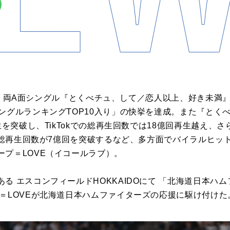
18th 両A面シングル『とくべチュ、して／恋人以上、好き未
ングルランキングTOP10入り」の快挙を達成。また『とく
生を突破し、TikTokでの総再生回数では18億回再生越え、
ok総再生回数が7億回を突破するなど、多方面でバイラルヒ
ープ＝LOVE（イコールラブ）。
る エスコンフィールドHOKKAIDOにて 「北海道日本ハム
、＝LOVEが北海道日本ハムファイターズの応援に駆け付けた