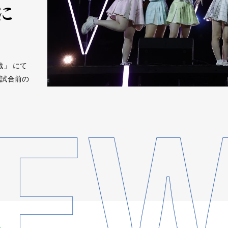
に
戦」 にて
が試合前の