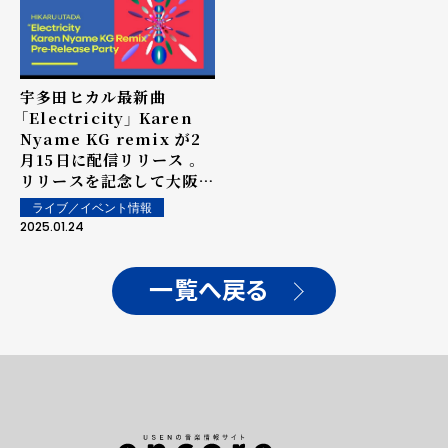
宇多田ヒカル最新曲
「Electricity」 Karen
Nyame KG remix が2
月15日に配信リリース 。
リリースを記念して大阪：
万博記念公園 EXPO'70パ
ライブ／イベント情報
ビリオンでのDJイベント
2025.01.24
も開催決定。
一覧へ戻る