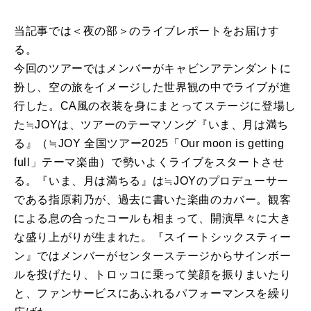
当記事では＜夜の部＞のライブレポートをお届けす
る。
今回のツアーではメンバーがキャビンアテンダントに
扮し、空の旅をイメージした世界観の中でライブが進
行した。CA風の衣装を身にまとってステージに登場し
た≒JOYは、ツアーのテーマソング『いま、月は満ち
る』（≒JOY 全国ツアー2025「Our moon is getting
full」テーマ楽曲）で勢いよくライブをスタートさせ
る。『いま、月は満ちる』は≒JOYのプロデューサー
である指原莉乃が、過去に書いた楽曲のカバー。観客
による息の合ったコールも相まって、開演早々に大き
な盛り上がりが生まれた。『スイートシックスティー
ン』ではメンバーがセンターステージからサインボー
ルを投げたり、トロッコに乗って笑顔を振りまいたり
と、ファンサービスにあふれるパフォーマンスを繰り