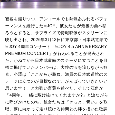
観客を煽りつつ、アンコールでも熱気あふれるパフォ
ーマンスを続行した≒JOY。彼女たちが最後の曲へ移
ろうとすると、サプライズで特報映像がスクリーンに
映し出され、2026年3月13日に東京都・日本武道館で
≒JOY 4周年コンサート「≒JOY 4th ANNIVERSARY
PREMIUM CONCERT」が行われることが発表され
た。かねてから日本武道館のステージに立つことを目
標に掲げていたメンバーは、大粒の涙を流しながら歓
喜。小澤は「ここからが勝負、満員の日本武道館のス
テージに立つのが目標なので、がんばっていきたいと
思います！」と力強い言葉を述べた。そして江角が
「4周年、一緒に駆け抜けてくれますか?」と涙ながら
に呼びかけたのち、彼女たちは『きっと、青い』を歌
唱。夢に向かって走り続ける仲間との絆を描いた歌詞