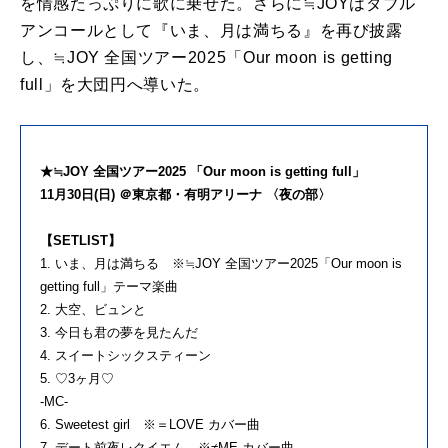
を情感たっぷりに歌に乗せた。さらに≒JOYはダブル
アンコールとして『いま、月は満ちる』を再び披露
し、≒JOY 全国ツアー2025「Our moon is getting
full」を大団円へ導いた。
★≒JOY 全国ツアー2025 「Our moon is getting full」
11月30日(日) ＠東京都・有明アリーナ 〈夜の部〉
【SETLIST】
1. いま、月は満ちる ※≒JOY 全国ツアー2025「Our moon is
getting full」テーマ楽曲
2. 大空、ビュンと
3. 今日も君の夢を見たんだ
4. スイートシックスティーン
5. ♡3ヶ月♡
-MC-
6. Sweetest girl ※＝LOVE カバー曲
7. デート前夜レクイエム ※≠ME カバー曲