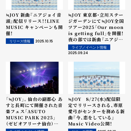
≒JOY 新曲『ニアジョイ音
≒JOY 東京都・立川ステー
頭』配信リリース！！LINE
ジガーデンにて≒JOY全国
MUSIC キャンペーンも開
ツアー2025「Our moon
催！
is getting full」を開催！
夜の部では新曲『ニアジョ
2025.10.15
リリース情報
イ音頭』をサプライズ初披
ライブ／イベント情報
露！！
2025.09.24
「≒JOY」。仙台の副都心 あ
≒JOY 8/27(水)配信限
すと⾧町にて開催された音
定でリリースされる、市原
楽フェス「ASUTO
愛弓がセンターを務める新
MUSIC PARK 2025」
曲『今、恋をしている』
（ゼビオアリーナ仙台）に
Music Video公開！
出演！！気迫溢れるライブパ