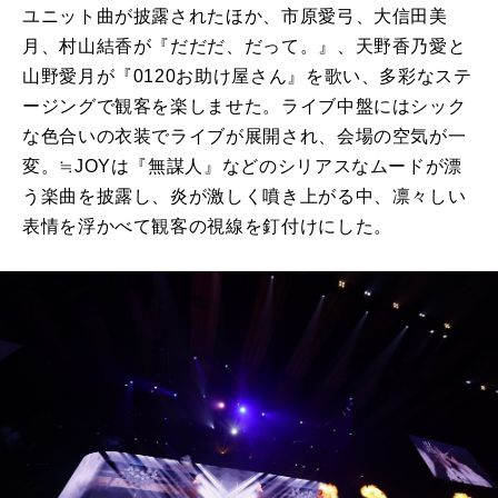
ユニット曲が披露されたほか、市原愛弓、大信田美
月、村山結香が『だだだ、だって。』、天野香乃愛と
山野愛月が『0120お助け屋さん』を歌い、多彩なステ
ージングで観客を楽しませた。ライブ中盤にはシック
な色合いの衣装でライブが展開され、会場の空気が一
変。≒JOYは『無謀人』などのシリアスなムードが漂
う楽曲を披露し、炎が激しく噴き上がる中、凛々しい
表情を浮かべて観客の視線を釘付けにした。