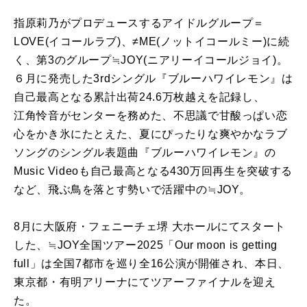
指原莉乃がプロデュースするアイドルグループ＝
LOVE(イコールラブ)、≠ME(ノットイコールミー)に続
く、第3のグループ≒JOY(ニアリーイコールジョイ)。
６月に発売した3rdシングル『ブルーハワイレモン』は
自己最高となる累計出荷24.6万枚越えを記録し、
江角怜音がセンターを務めた、不思議で甘酸っぱい恋
心をかき氷にたとえた、夏にぴったりな爽やかなラブ
ソングのシングル表題曲『ブルーハワイレモン』の
Music Videoも自己最高となる430万回再生を突破する
など、飛ぶ鳥を落とす勢いで活躍中の≒JOY。
8月に大阪府・フェニーチェ堺 大ホールにてスタート
した、≒JOY全国ツアー2025「Our moon is getting
full」は全国7都市を巡り全16公演が開催され、本日、
東京都・有明アリーナにてツアーファイナルを迎え
た。