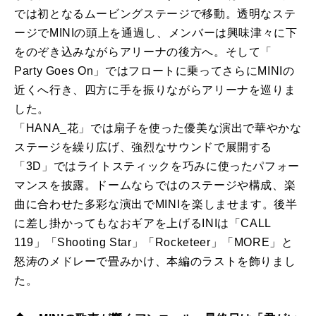
では初となるムービングステージで移動。透明なステ
ージでMINIの頭上を通過し、メンバーは興味津々に下
をのぞき込みながらアリーナの後方へ。そして「
Party Goes On」ではフロートに乗ってさらにMINIの
近くへ行き、四方に手を振りながらアリーナを巡りま
した。
「HANA_花」では扇子を使った優美な演出で華やかな
ステージを繰り広げ、強烈なサウンドで展開する
「3D」ではライトスティックを巧みに使ったパフォー
マンスを披露。ドームならではのステージや構成、楽
曲に合わせた多彩な演出でMINIを楽しませます。後半
に差し掛かってもなおギアを上げるINIは「CALL
119」「Shooting Star」「Rocketeer」「MORE」と
怒涛のメドレーで畳みかけ、本編のラストを飾りまし
た。