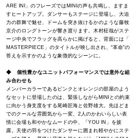
ARE INI」のフレーズではMINIの声も共鳴し、ますま
すヒートアップ。ダンサーもステージに登場し、大迫
力の群舞で魅せ、ドームを突き抜けるかのような藤牧
京介のロングトーンが響き渡ります。木村柾哉がステ
ージ中央でフラッグを高らかに掲げると、背面には「
MASTERPIECE」のタイトルが映し出され、“革命”の
答えを示すかのような象徴的なシーンに。
◆ 個性豊かなユニットパフォーマンスでは意外な組
み合わせも
メンバーカラーであるピンクとオレンジの部屋のよう
なセットに登場したのは、緊張しながらMINIとの約束
に向かう身支度をする尾崎匠海と佐野雄大。先ほどま
でのクールな雰囲気から一変、2人のかわいらしい表
情に会場も和やかなムードの中、「YOU IN」を披
露。天使の羽をつけたダンサーに囲まれ軽やかにステ