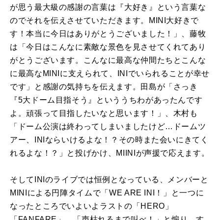
が思う最大級の感謝の言葉は『大好き』という言葉な
のでそれを伝えさせていただきます。MINI大好きで
す！本当に今日はありがとうございました！」、藤牧
は「今日はこんなに素敵な景色を見させてくれてあり
がとうございます。こんなに最高な仲間たちとこんな
に最高なMINIに支えられて、INIでいられることが幸せ
です」と感謝の気持ちを伝えます。田島が「さっき
『5大ドーム目指そう』といううちわがあったんです
よ。頑張って目指したいなと思います！」、木村も
「ドーム公演は終わってしまいましたけど…ドームツ
アー、INIならいけるよな！？その時また会いにきてく
れるよな！？」と投げかけ、MIINIが声援で応えます。
そしてINIのライブでは恒例となっている、メンバーと
MINIによる円陣タイムで「WE ARE INI！」と一つに
なったところでいよいよラストの「HERO」
「FANFARE」。「声枯れるまで叫べ！」と煽り、す