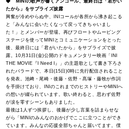
◆ MINIの歌声が響くアンコール、最終日は「君がい
たから」をサプライズ披露
興奮が冷めやらぬ中、INIコールが各所から沸き起こる
と「みんなに会いたくなって戻ってきちゃいまし
た！」とメンバーが登場。再びフロートやムービング
ステージを使ってMINIとコミュニケーションをとった
後、最終日には「君がいたから」をサプライズで披
露。10月31日(金)公開のドキュメンタリー映画「INI
THE MOVIE『I Need I』」の主題歌として書き下ろさ
れたバラードで、本日(15日)0時に先行配信されること
を発表。池﨑・尾崎・後藤・佐野・髙塚・藤牧が作詞
を手掛けており、INIのこれまでのヒストリーやMINIへ
の想いが綴られています。歌い終わると、思わず佐野
が涙を零すシーンもありました。
最後は1人ずつ挨拶し、後藤が少し言葉を詰まらせな
がら「MINIのみんなのおかげでここに立つことができ
ています。みんなの応援全部ちゃんと届いてます。僕