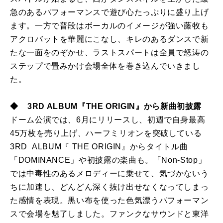
急のあるパフォーマンスで遊び心たっぷりに盛り上げ
ます。一方で普段はボーカルのイメージが強い藤牧も
アクロバットを華麗にこなし、キレのあるダンスで新
たな一面をのぞかせ、ラストスパートは全員で怒涛の
ステップで畳みかけ会場全体を巻き込んでいきまし
た。
◆ 3RD ALBUM『THE ORIGIN』から新曲初披露
ドーム公演では、6月にリリースし、初週で自身最高
45万枚を売り上げ、ハーフミリオンを突破している
3RD ALBUM『 THE ORIGIN』からタイトル曲
「DOMINANCE」や初披露の楽曲も。「Non-Stop」
では中毒性のあるメロディーに乗せて、気づかないう
ちに加速し、どんどん深く抜け出せなくなってしまっ
た感情を表現。黒い布を使った色気漂うパフォーマン
スで会場を魅了しました。ファンクなサウンドと東洋