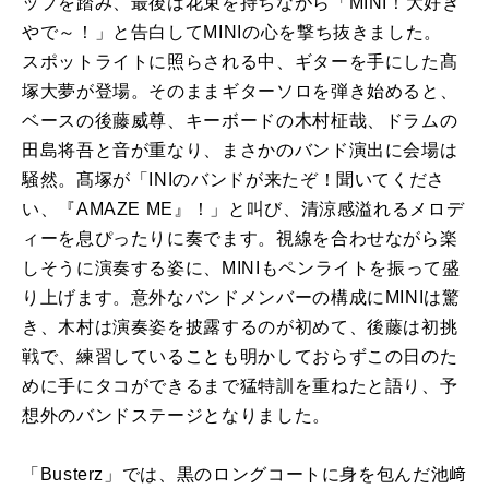
ップを踏み、最後は花束を持ちながら「MINI！大好き
やで～！」と告白してMINIの心を撃ち抜きました。
スポットライトに照らされる中、ギターを手にした髙
塚大夢が登場。そのままギターソロを弾き始めると、
ベースの後藤威尊、キーボードの木村柾哉、ドラムの
田島将吾と音が重なり、まさかのバンド演出に会場は
騒然。髙塚が「INIのバンドが来たぞ！聞いてくださ
い、『AMAZE ME』！」と叫び、清涼感溢れるメロデ
ィーを息ぴったりに奏でます。視線を合わせながら楽
しそうに演奏する姿に、MINIもペンライトを振って盛
り上げます。意外なバンドメンバーの構成にMINIは驚
き、木村は演奏姿を披露するのが初めて、後藤は初挑
戦で、練習していることも明かしておらずこの日のた
めに手にタコができるまで猛特訓を重ねたと語り、予
想外のバンドステージとなりました。
「Busterz」では、黒のロングコートに身を包んだ池﨑