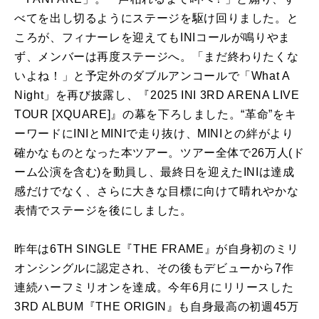
べてを出し切るようにステージを駆け回りました。と
ころが、フィナーレを迎えてもINIコールが鳴りやま
ず、メンバーは再度ステージへ。「まだ終わりたくな
いよね！」と予定外のダブルアンコールで「What A
Night」を再び披露し、『2025 INI 3RD ARENA LIVE
TOUR [XQUARE]』の幕を下ろしました。“革命”をキ
ーワードにINIとMINIで走り抜け、MINIとの絆がより
確かなものとなった本ツアー。ツアー全体で26万人(ド
ーム公演を含む)を動員し、最終日を迎えたINIは達成
感だけでなく、さらに大きな目標に向けて晴れやかな
表情でステージを後にしました。
昨年は6TH SINGLE『THE FRAME』が自身初のミリ
オンシングルに認定され、その後もデビューから7作
連続ハーフミリオンを達成。今年6月にリリースした
3RD ALBUM『THE ORIGIN』も自身最高の初週45万