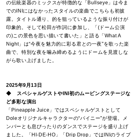
の伝統楽器のミックスが特徴的な「Bullseye」は今ま
でのINIにはなかったスタイルの楽曲でこちらも初披
露。タイトル通り、的を狙っているような振り付けが
印象的。そして松田が作詞に参加し、「(ドーム公演
の)この景色を思い描いて書いた」と語る「What A
Night」は“今夜を魅力的に彩る君との一夜”を歌った楽
曲で、特別な夜を噛み締めるようにドームを見渡しな
がら歌い上げました。
2025年9月13日
◆ スペシャルゲストやINI初のムービングステージな
ど多彩な演出
「Pineapple Juice」ではスペシャルゲストとして
Doleオリジナルキャラクターの“パイニー”が登場。メ
ンバーとも息ぴったりのダンスでステージを盛り上げ
ました。「HI-DE-HO」「Drip Drop」ではINIのライブ