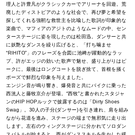
理人と許豊凡がクラシックカーでアリーナを回遊。荒
廃したディストピアのような社会で、再び夢と希望を
探してくれる強靭な救世主を比喩した歌詞が印象的な
楽曲で、マフィアのアジトのようなムードの中、セン
ターステージに姿を現したのは松田迅。ダンサーと共
に妖艶なダンスを繰り広げると、「打ち噛ませ
“RIHITO”」のフレーズを合図に池﨑が躍動的なラッ
プ、許がエッジの効いた歌声で魅せ、盛り上がりはピ
ークに。最後はロングコートを脱ぎ捨て、首根を掻く
ポーズで鮮烈な印象を与えました。
エンジン音が鳴り響き、爆発音と共にバイクに乗った
西洸人と藤牧京介が登場。“西牧”と書かれたスタジャ
ンのHIP HOPルックで披露するのは「Dirty Shoes
Swag」。30人の子分(ダンサー)を引き連れ、肩を組み
ながら花道を進み、ステージの端まで無邪気に走り出
します。左右のウィングステージに分かれてソロダン
スバトルが始まると、西がダンススキルを生かした緩