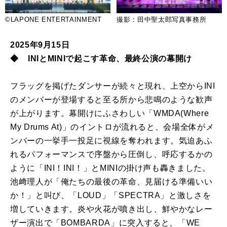
©LAPONE ENTERTAINMENT
撮影：田中聖太郎写真事務所
2025年9月15日
◆ INIとMINIで起こす革命、最終公演の幕開け
フラッグを掲げたダンサーが続々と現れ、上空からINI
のメンバーが登場すると至る所から悲鳴のような歓声
が上がります。幕開けにふさわしい「WMDA(Where
My Drums At)」のイントロが流れると、会場全体がメ
ンバーの一挙手一投足に視線を奪われます。気迫あふ
れるパフォーマンスで序盤から圧倒し、呼応するかの
ように「INI！INI！」とMINIの掛け声も轟きました。
池﨑理人が「俺たちの最後の革命、見届ける準備いい
か！」と叫び、「LOUD」「SPECTRA」と激しさを
増していきます。炎や火花が噴き出し、鮮やかなレー
ザー演出で「BOMBARDA」に突入すると、「WE