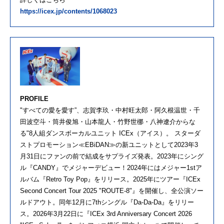
https://icex.jp/contents/1068023
PROFILE
"すべての愛を愛す”、志賀李玖・中村旺太郎・阿久根温世・千
田波空斗・筒井俊旭・山本龍人・竹野世梛・八神遼介からな
る"8人組ダンスボーカルユニット ICEx（アイス）。 スターダ
ストプロモーション≪EBiDAN≫の新ユニットとして2023年3
月31日にファンの前で結成をサプライズ発表。2023年にシング
ル『CANDY』でメジャーデビュー！2024年にはメジャー1stア
ルバム『Retro Toy Pop』をリリース。2025年にツアー『ICEx
Second Concert Tour 2025 "ROUTE-8"』を開催し、全公演ソー
ルドアウト。同年12月に7thシングル『Da-Da-Da』をリリー
ス。2026年3月22日に『ICEx 3rd Anniversary Concert 2026