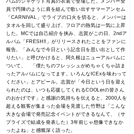
バムのジャケット写真の衣装で登場した。メンバー全
員で円陣のように肩を組んで歌い出すサマーアンセム
「CARNIVAL」でライブの口火を切ると、メンバーは
タオルを回して盛り上げ、フロアの熱気は一気に上昇
した。MCでは自己紹介を挟み、志賀がこの日、2ndア
ルバム「FRESH!!」がリリースされたことをファンに
報告。「みんなで今日という記念日を思い出として作
りたい」と呼びかけると、阿久根はニューアルバムに
ついて、 「僕たちのフレッシュがめちゃくちゃ詰ま
ったアルバムになってます。いろんなICExを味わって
ください」とアピール。志賀が「今日という日を迎え
られたのは、いつも応援してくれるCOOLerの皆さん
のおかげです」と感謝の気持ちを伝えると、2000人を
超える観客が集まった会場を見渡した竹野は「こんな
大きな会場で発売記念イベントができるなんて、（サ
プライズで結成を発表した）3年前じゃ想像できなか
ったよね」と感慨深く語った。