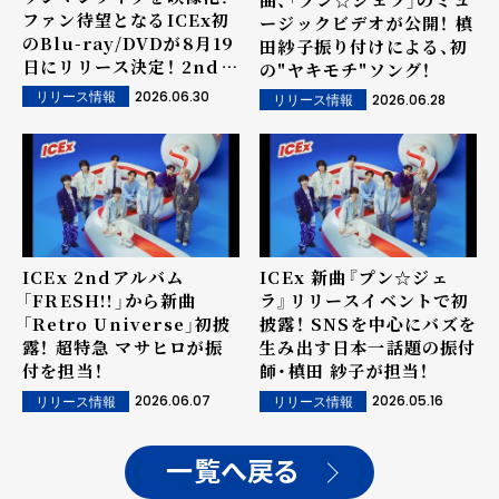
ファン待望となるICEx初
ージックビデオが公開！ 槙
のBlu-ray/DVDが8月19
田紗子振り付けによる、初
日にリリース決定！ 2ndア
の"ヤキモチ"ソング！
ルバム「FRESH!!」とのW
2026.06.30
リリース情報
2026.06.28
リリース情報
購入特典も決定！
ICEx 2ndアルバム
ICEx 新曲『プン☆ジェ
「FRESH!!」から新曲
ラ』リリースイベントで初
「Retro Universe」初披
披露！ SNSを中心にバズを
露！ 超特急 マサヒロが振
生み出す日本一話題の振付
付を担当！
師・槙田 紗子が担当！
2026.06.07
2026.05.16
リリース情報
リリース情報
一覧へ戻る