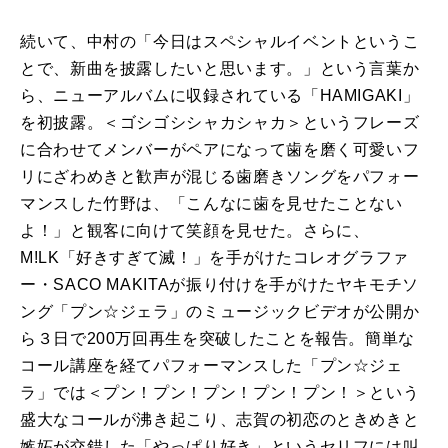
続いて、中村の「今日はスペシャルイベントというこ
とで、新曲を披露したいと思います。」という言葉か
ら、ニューアルバムに収録されている「HAMIGAKI」
を初披露。＜ゴシゴシシャカシャカ＞というフレーズ
に合わせてメンバーがペアになって歯を磨く可愛いフ
リにざわめきと歓声が混じる歯磨きソングをパフォー
マンスした竹野は、「こんなに歯を見せたことない
よ！」と観客に向けて笑顔を見せた。さらに、
M!LK「好きすぎて滅！」を手がけたコレオグラファ
ー・SACO MAKITAが振り付けを手がけたヤキモチソ
ング「プン☆ジェラ」のミュージックビデオが公開か
ら３日で200万回再生を突破したことを報告。簡単な
コール講座を経てパフォーマンスした「プン☆ジェ
ラ」では＜プン！プン！プン！プン！プン！＞という
盛大なコールが沸き起こり、志賀の初恋のときめきと
嫉妬が交錯した「やっぱり好き」というセリフには叫