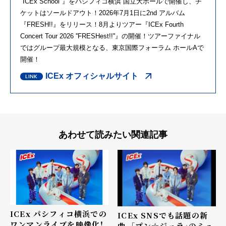
"ICEx School"』をパシフィコ横浜 国立大ホールで開催し、チ
ケットはソールドアウト！2026年7月1日に2nd アルバム
『FRESH!!』をリリース！8月よりツアー『ICEx Fourth
Concert Tour 2026 ''FRESHest!!''』の開催！ツアーファイナル
ではグループ最大規模となる、東京国際フォーラム ホールAで
開催！
ICEx オフィシャルサイト
あわせて読みたい関連記事
ICEx パシフィコ横浜での
ICEx SNSでも話題の新
ワンマンライブを映像化！
曲、「プン☆ジェラ」のミュ