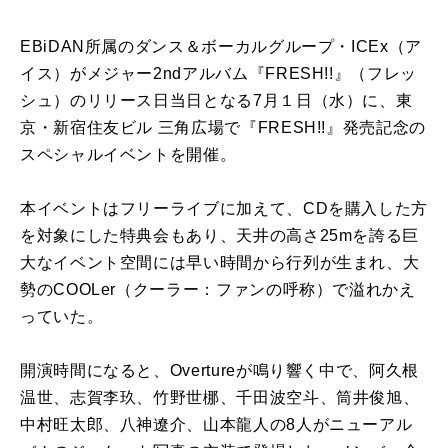
EBiDAN所属のダンス＆ボーカルグループ・ICEx（ア
イス）がメジャー2ndアルバム『FRESH!!』（フレッ
シュ）のリリース日当日となる7月１日（水）に、東
京・新宿住友ビル 三角広場で『FRESH!!』発売記念の
スペシャルイベントを開催。
本イベントはフリーライブに加えて、CDを購入した方
を対象にした特典会もあり、天井の高さ25mを誇る巨
大なイベント空間には早い時間から行列が生まれ、大
勢のCOOLer（クーラー：ファンの呼称）で溢れかえ
っていた。
開演時間になると、Overtureが鳴り響く中で、阿久根
温世、志賀李玖、竹野世梛、千田波空斗、筒井俊旭、
中村旺太郎、八神遼介、山本龍人の8人がニューアル