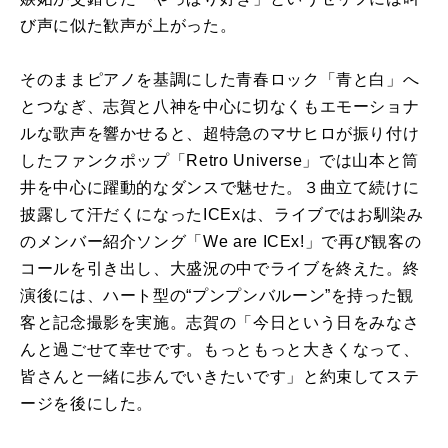
び声に似た歓声が上がった。
そのままピアノを基調にした青春ロック「青と白」へ
とつなぎ、志賀と八神を中心に切なくもエモーショナ
ルな歌声を響かせると、超特急のマサヒロが振り付け
したファンクポップ「Retro Universe」では山本と筒
井を中心に躍動的なダンスで魅せた。３曲立て続けに
披露して汗だくになったICExは、ライブではお馴染み
のメンバー紹介ソング「We are ICEx!」で再び観客の
コールを引き出し、大盛況の中でライブを終えた。終
演後には、ハート型の“プンプンバルーン”を持った観
客と記念撮影を実施。志賀の「今日という日をみなさ
んと過ごせて幸せです。もっともっと大きくなって、
皆さんと一緒に歩んでいきたいです」と約束してステ
ージを後にした。