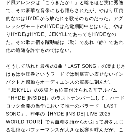
ド風アレンジは「こうきたか！」と唸るほど実に秀逸
で、その豪華な音像にも心躍らされたが、やはり圧倒
的なのはHYDEから放たれる歌そのものだった。アグ
レッシヴモードのHYDEは充電期間中とはいえ、やは
りHYDEはHYDE、JEKYLLであってもHYDEなの
だ。その歌に宿る躍動感は〈動〉であれ〈静〉であれ
他の追随を許すものではない。
そうして訪れた最後の1曲「LAST SONG」の凄まじさ
はもはや圧巻というワードでは到底言い表せないイン
パクトと感動をオーディエンスの脳裏に刻んだ。
『JEKYLL』の双璧とも位置付けられる前アルバム
『HYDE [INSIDE]』のラストナンバーにして、ハード
ロック全開の当作において唯一のバラード「LAST
SONG」。昨年の【HYDE [INSIDE] LIVE 2025
WORLD TOUR】でも血糊を頭からかぶって身をよじ
る壮絶なパフォーマンスが大きな反響を呼んだが、こ