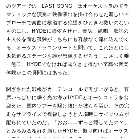
のツアーでの「LAST SONG」はオーケストラのドラ
マティックな演奏に映像演出を掛け合わせた新しいア
プローチで楽曲に横溢する絶望をひときわ救いのない
ものにし、HYDEに憑依させた。慟哭、絶唱、歌詞の
主人公を苛む孤独がこちらにも容赦なく流れ込んでく
る。オーケストラコンサートと聞いて、これほどにも
鬼気迫るステージを誰が想像するだろう。まさしく唯
一無二、HYDEでなければ成立させ得ない至高の音楽
体験がこの瞬間にはあった。
閉ざされた緞帳がカーテンコールで再び上がると、客
席いっぱいに瞬く光の海がHYDEとオーケストラを出
迎えた。国内ツアーを駆け抜けた彼らを労い、その完
走をサプライズで祝福しようと入場時にサイリウムが
配られていたのだ。「おお……ずっと隠してたの？」
とみるみる相好を崩したHYDE、振り向けばオーケス