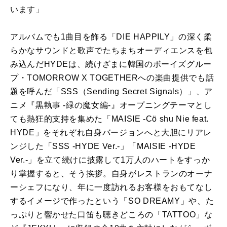
います」
アルバムでも1曲目を飾る「DIE HAPPILY」の深く柔
らかなサウンドと歌声でたちまちオーディエンスを包
み込んだHYDEは、続けざまに韓国のボーイズグルー
プ・TOMORROW X TOGETHERへの楽曲提供でも話
題を呼んだ「SSS（Sending Secret Signals）」、ア
ニメ『黒執事 -緑の魔女編-』オープニングテーマとし
ても熱狂的支持を集めた「MAISIE -Cö shu Nie feat.
HYDE」をそれぞれ自身バージョンへと大胆にリアレ
ンジした「SSS -HYDE Ver.-」「MAISIE -HYDE
Ver.-」を立て続けに披露して1万人のハートをすっか
り掌握すると、そう挨拶。自身がレストランのオーナ
ーシェフになり、年に一度訪れるお客様をおもてなし
するイメージで作ったという「SO DREAMY」や、た
っぷりと響かせた口笛も聴きどころの「TATTOO」な