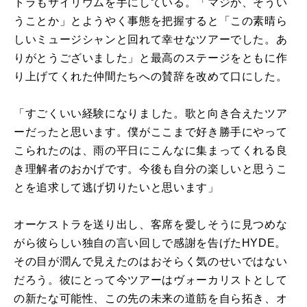
トラもサイリウムを手にしている。「マジか、そうい
うことか」とようやく事態を把握すると「この素晴ら
しいミュージシャンと回れて幸せなツアーでした。あ
りがとうございました」と最高のステージをともに作
り上げてくれた仲間たちへの賛辞を改めて口にした。
「すごくいい経験になりました。歌と向き合えたツア
ーだったと思います。僕がここまで好き勝手にやって
こられたのは、雨の平日にこんなに集まってくれる良
き理解者のおかげです。今後も自分の楽しいと思うこ
とを追求して逃げ切りたいと思います」
オーケストラを送り出し、客席を愛しそうに見つめな
がら彼らしい独自の言い回しで感謝を告げたHYDE。
その目が潤んで見えたのはおそらく気のせいではない
だろう。彼にとって今ツアーはヴォーカリストとして
の新たな可能性、この先の未来の道筋を自ら拓き、オ