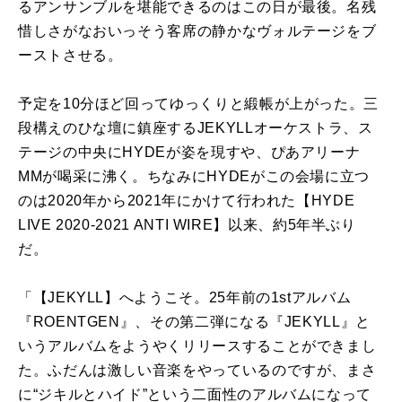
るアンサンブルを堪能できるのはこの日が最後。名残
惜しさがなおいっそう客席の静かなヴォルテージをブ
ーストさせる。
予定を10分ほど回ってゆっくりと緞帳が上がった。三
段構えのひな壇に鎮座するJEKYLLオーケストラ、ス
テージの中央にHYDEが姿を現すや、ぴあアリーナ
MMが喝采に沸く。ちなみにHYDEがこの会場に立つ
のは2020年から2021年にかけて行われた【HYDE
LIVE 2020-2021 ANTI WIRE】以来、約5年半ぶり
だ。
「【JEKYLL】へようこそ。25年前の1stアルバム
『ROENTGEN』、その第二弾になる『JEKYLL』と
いうアルバムをようやくリリースすることができまし
た。ふだんは激しい音楽をやっているのですが、まさ
に“ジキルとハイド”という二面性のアルバムになって