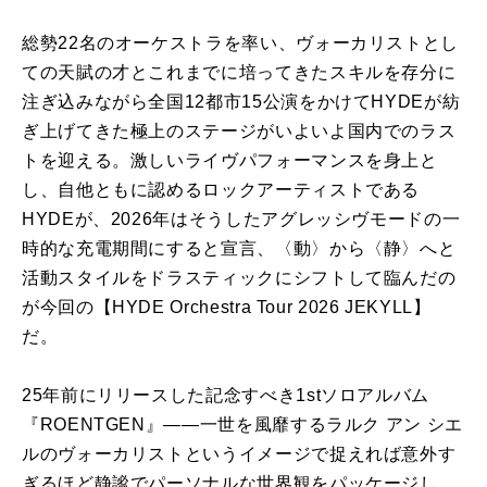
総勢22名のオーケストラを率い、ヴォーカリストとし
ての天賦の才とこれまでに培ってきたスキルを存分に
注ぎ込みながら全国12都市15公演をかけてHYDEが紡
ぎ上げてきた極上のステージがいよいよ国内でのラス
トを迎える。激しいライヴパフォーマンスを身上と
し、自他ともに認めるロックアーティストである
HYDEが、2026年はそうしたアグレッシヴモードの一
時的な充電期間にすると宣言、〈動〉から〈静〉へと
活動スタイルをドラスティックにシフトして臨んだの
が今回の【HYDE Orchestra Tour 2026 JEKYLL】
だ。
25年前にリリースした記念すべき1stソロアルバム
『ROENTGEN』——一世を風靡するラルク アン シエ
ルのヴォーカリストというイメージで捉えれば意外す
ぎるほど静謐でパーソナルな世界観をパッケージし