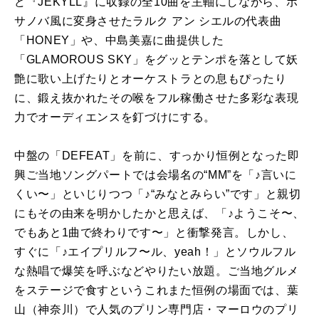
ど『JEKYLL』に収録の全10曲を主軸にしながら、ボ
サノバ風に変身させたラルク アン シエルの代表曲
「HONEY」や、中島美嘉に曲提供した
「GLAMOROUS SKY」をグッとテンポを落として妖
艶に歌い上げたりとオーケストラとの息もぴったり
に、鍛え抜かれたその喉をフル稼働させた多彩な表現
力でオーディエンスを釘づけにする。
中盤の「DEFEAT」を前に、すっかり恒例となった即
興ご当地ソングパートでは会場名の“MM”を「♪言いに
くい〜」といじりつつ「♪“みなとみらい”です」と親切
にもその由来を明かしたかと思えば、「♪ようこそ〜、
でもあと1曲で終わりです〜」と衝撃発言。しかし、
すぐに「♪エイプリルフ〜ル、yeah！」とソウルフル
な熱唱で爆笑を呼ぶなどやりたい放題。ご当地グルメ
をステージで食すというこれまた恒例の場面では、葉
山（神奈川）で人気のプリン専門店・マーロウのプリ