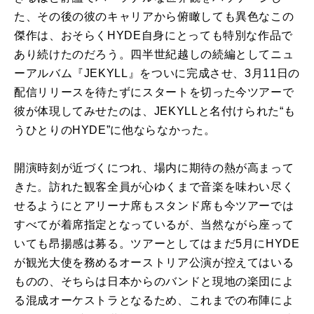
た、その後の彼のキャリアから俯瞰しても異色なこの
傑作は、おそらくHYDE自身にとっても特別な作品で
あり続けたのだろう。四半世紀越しの続編としてニュ
ーアルバム『JEKYLL』をついに完成させ、3月11日の
配信リリースを待たずにスタートを切った今ツアーで
彼が体現してみせたのは、JEKYLLと名付けられた“も
うひとりのHYDE”に他ならなかった。
開演時刻が近づくにつれ、場内に期待の熱が高まって
きた。訪れた観客全員が心ゆくまで音楽を味わい尽く
せるようにとアリーナ席もスタンド席も今ツアーでは
すべてが着席指定となっているが、当然ながら座って
いても昂揚感は募る。ツアーとしてはまだ5月にHYDE
が観光大使を務めるオーストリア公演が控えてはいる
ものの、そちらは日本からのバンドと現地の楽団によ
る混成オーケストラとなるため、これまでの布陣によ