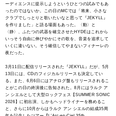
ーディエンスに提示しようというひとつの試みでもあ
ったのではないか。この日のMCでは「将来、小さな
クラブでしっとりと歌いたいなと思って『JEKYLL』
を作りました」と語る場面もあった。〈動〉と
〈静〉、ふたつの武器を確立させたHYDEはこれから
いっそう自由に伸びやかにその歌を、音楽を追求して
いくに違いない。そう確信してやまないフィナーレの
夜だった。
3月11日に配信リリースされた『JEKYLL』だが、5月
13日には、CDのフィジカルリリースも決定してい
る。また、6月6日にはアナログ盤もリリースされるこ
とがこの日の終演後に告知された。8月にはラルク ア
ン シエルとして大型ロックフェス【SUMMER SONIC
2026】に初出演、しかもヘッドライナーを務めるこ
と、さらに10月からはラルク アン シエルの結成35周
年を記念したツアー【LʼArc-en-Ciel 35th