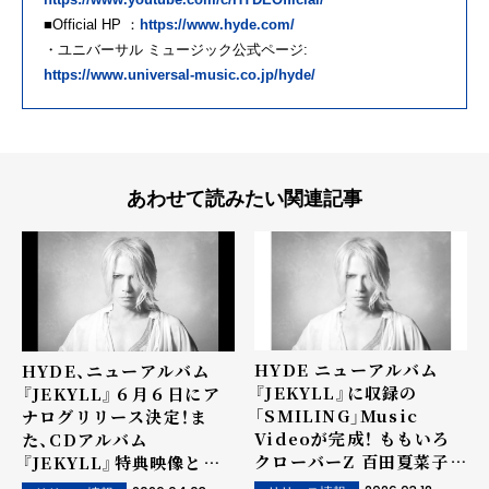
■Official HP ：
https://www.hyde.com/
・ユニバーサル ミュージック公式ページ:
https://www.universal-music.co.jp/hyde/
あわせて読みたい関連記事
HYDE ニューアルバム
HYDE、ニューアルバム
『JEKYLL』に収録の
『JEKYLL』６月６日にア
「SMILING」Music
ナログリリース決定！ま
Videoが完成！ ももいろ
た、CDアルバム
クローバーZ 百田夏菜子が
『JEKYLL』特典映像とな
特別出演！
る「JEKYLL LOOP in