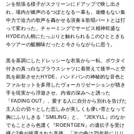
ンを頬張る様子がスクリーンにドアップで映し出さ
れ、場内が嬌声のるつぼとなる一幕も。途轍もない集
中力で迫力の歌声を轟かせる演奏＆歌唱パートとは打
って変わった、チャーミングでサービス精神旺盛な
HYDEの人柄にたっぷりと触れられるこのひとときも
今ツアーの醍醐味だったと今さらながらに思う。
黒を基調にしたドレッシーな衣装から一転、ボウタイ
付きの真っ白なブラウスシャツに着替えて後半へと空
気を刷新させたHYDE。ハンドパンの神秘的な音色と
ファルセットを多用したヴォーカリゼーションが聴き
手を現実から浮遊させ、内省の深みへと誘った
「FADING OUT」、愛する人に自分から別れを告げた
主人公の切々とした悲しみが美しくも儚い雪となって
胸にふりしきる「SMILING」と、『JEKYLL』のなか
でもことさら色濃く『ROENTGEN』の遺伝子を受け
継ぐ2曲が披露された直後、「次の曲は25年前にリリ