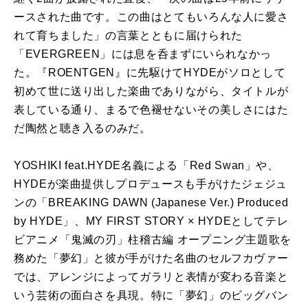
ースされた曲です。この曲はとてもいろんな人に愛さ
れて育ちました」の言葉とともに届けられた
「EVERGREEN」には息を呑まずにいられなかっ
た。『ROENTGEN』に先駆けてHYDEがソロとして
初めて世に送り出した楽曲でありながら、タイトルが
表している通り、まるで色褪せないその美しさにはた
だ陶然と聴き入るのみだ。
YOSHIKI feat.HYDE名義による「Red Swan」や、
HYDEが楽曲提供しプロデュースも手がけたジェジュ
ンの「BREAKING DAWN (Japanese Ver.) Produced
by HYDE」、MY FIRST STORY × HYDEとしてテレ
ビアニメ「鬼滅の刃」柱稽古編 オープニング主題歌を
務めた「夢幻」と彼が手がけた名曲のセルフカヴァー
では、アレンジによってガラリと表情が変わる音楽と
いう芸術の面白さを具現。特に「夢幻」のビッグバン