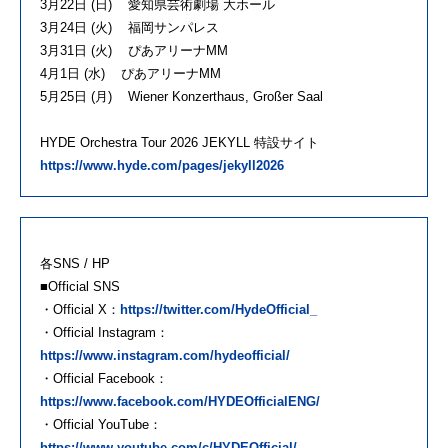
3月22日 (日) 愛知県芸術劇場 大ホール
3月24日 (火) 福岡サンパレス
3月31日 (火) ぴあアリーナMM
4月1日 (水) ぴあアリーナMM
5月25日 (月) Wiener Konzerthaus, Großer Saal
HYDE Orchestra Tour 2026 JEKYLL 特設サイト
https://www.hyde.com/pages/jekyll2026
各SNS / HP
■Official SNS
・Official X：
https://twitter.com/HydeOfficial_
・Official Instagram：
https://www.instagram.com/hydeofficial/
・Official Facebook：
https://www.facebook.com/HYDEOfficialENG/
・Official YouTube：
https://www.youtube.com/c/HYDEOfficial/