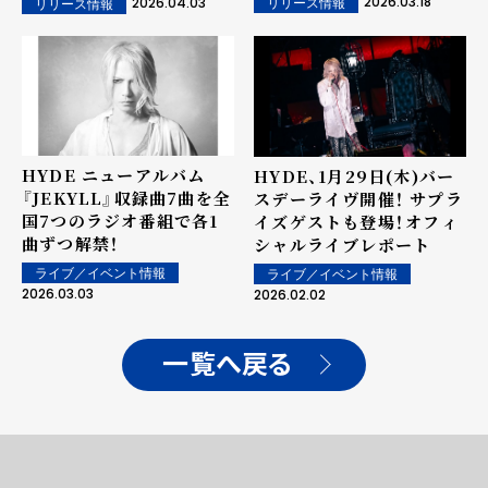
2026.03.18
2026.04.03
リリース情報
リリース情報
WAKAYAMA」告知映像、
さらにアルバム購入特典絵
柄も公開！
HYDE ニューアルバム
HYDE、1月29日(木)バー
『JEKYLL』収録曲7曲を全
スデーライヴ開催！ サプラ
国7つのラジオ番組で各1
イズゲストも登場！――オフィ
曲ずつ解禁！
シャルライブレポート
ライブ／イベント情報
ライブ／イベント情報
2026.03.03
2026.02.02
一覧へ戻る