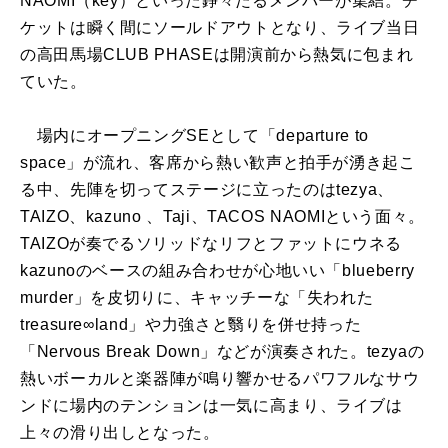
NAOMI（key）といった錚々たるメンバーが集結。チ
ケットは瞬く間にソールドアウトとなり、ライブ当日
の高田馬場CLUB PHASEは開演前から熱気に包まれ
ていた。
場内にオープニングSEとして「departure to
space」が流れ、客席から熱い歓声と拍手が湧き起こ
る中、先陣を切ってステージに立ったのはtezya、
TAIZO、kazuno 、Taji、TACOS NAOMIという面々。
TAIZOが奏でるソリッドなリフとファットにウネる
kazunoのベースの組み合わせが心地いい「blueberry
murder」を皮切りに、キャッチーな「失われた
treasure∞land」や力強さと翳りを併せ持った
「Nervous Break Down」などが演奏された。tezyaの
熱いボーカルと楽器陣が鳴り響かせるパワフルなサウ
ンドに場内のテンションは一気に高まり、ライブは
上々の滑り出しとなった。