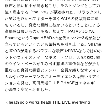
歓声と熱い拍手が湧き起こり、ラストソングとして力
強く疾走する「the live」が演奏された。リラックスし
た笑顔を浮かべてギターを弾くPATAの姿は貫録に満
ちているし、身近な距離に彼がいるということによる
高揚感は凄いものがある。加えて、PATAとJO:YA、
ShameというDope HEADzの歴代メンバー3名が並び
立っているということも気持ちを引き上げる。Shame
とJO:YAが発するパワフルな歌声やPATAならではのホ
ットかつテイスティーなギター・ソロ、Junとkazuno
のツイン・ベースが生み出す怒涛の重低音などが折り
重なった良質な轟音とメンバー全員が織りなすフィジ
カルなパフォーマンスにオーディエンスは熱いリアク
ションを見せ、高田馬場CLUB PHASEはエネルギー
が渦巻く空間へと化した。
＜heath solo works heath THE LIVE everliving