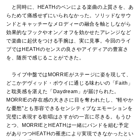
と同時に、HEATHのペンによる楽曲の上質さを、あ
らためて痛感せずにいられなかった。ソリッドなサウ
ンドとキャッチーなメロディーの融合を軸としながら
効果的なフックやオン／オフを効かせたアレンジなど
で楽曲に起伏をつける手腕は、実に見事。今回のライ
ブではHEATHのセンスの良さやアイディアの豊富さ
を、随所で感じることができた。
ライブ中盤ではMORRIEがステージに姿を現して、
どこかデヴィッド・ボウイに通じる味わいの「Faith」
と耽美感を湛えた「Daydream」が届けられた。
MORRIEの存在感の大きさに目を奪われたし、“軽やか
な憂愁”とも形容できるセンシティブなエモーションを
完璧に表現する歌唱はさすがの一言に尽きる。もうひ
とつ、MORRIEとHEATHは一緒にバンドを組む予定
がありつつHEATHの罹患により実現できなかったとい