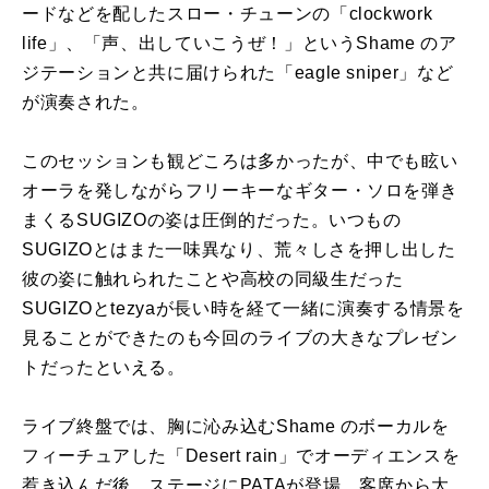
ードなどを配したスロー・チューンの「clockwork
life」、「声、出していこうぜ！」というShame のア
ジテーションと共に届けられた「eagle sniper」など
が演奏された。
このセッションも観どころは多かったが、中でも眩い
オーラを発しながらフリーキーなギター・ソロを弾き
まくるSUGIZOの姿は圧倒的だった。いつもの
SUGIZOとはまた一味異なり、荒々しさを押し出した
彼の姿に触れられたことや高校の同級生だった
SUGIZOとtezyaが長い時を経て一緒に演奏する情景を
見ることができたのも今回のライブの大きなプレゼン
トだったといえる。
ライブ終盤では、胸に沁み込むShame のボーカルを
フィーチュアした「Desert rain」でオーディエンスを
惹き込んだ後、ステージにPATAが登場。客席から大