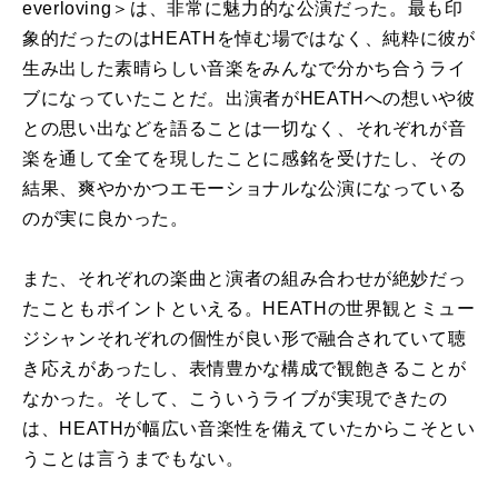
everloving＞は、非常に魅力的な公演だった。最も印
象的だったのはHEATHを悼む場ではなく、純粋に彼が
生み出した素晴らしい音楽をみんなで分かち合うライ
ブになっていたことだ。出演者がHEATHへの想いや彼
との思い出などを語ることは一切なく、それぞれが音
楽を通して全てを現したことに感銘を受けたし、その
結果、爽やかかつエモーショナルな公演になっている
のが実に良かった。
また、それぞれの楽曲と演者の組み合わせが絶妙だっ
たこともポイントといえる。HEATHの世界観とミュー
ジシャンそれぞれの個性が良い形で融合されていて聴
き応えがあったし、表情豊かな構成で観飽きることが
なかった。そして、こういうライブが実現できたの
は、HEATHが幅広い音楽性を備えていたからこそとい
うことは言うまでもない。