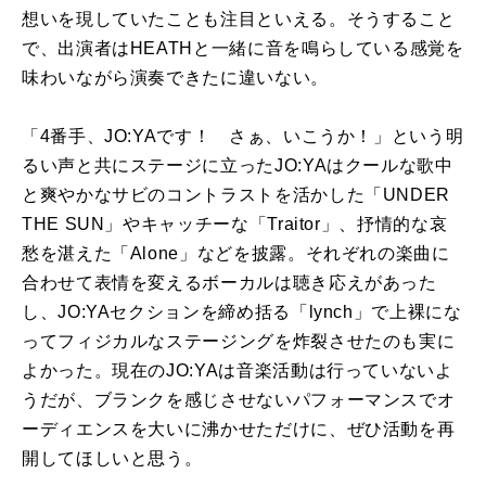
想いを現していたことも注目といえる。そうすること
で、出演者はHEATHと一緒に音を鳴らしている感覚を
味わいながら演奏できたに違いない。
「4番手、JO:YAです！ さぁ、いこうか！」という明
るい声と共にステージに立ったJO:YAはクールな歌中
と爽やかなサビのコントラストを活かした「UNDER
THE SUN」やキャッチーな「Traitor」、抒情的な哀
愁を湛えた「Alone」などを披露。それぞれの楽曲に
合わせて表情を変えるボーカルは聴き応えがあった
し、JO:YAセクションを締め括る「lynch」で上裸にな
ってフィジカルなステージングを炸裂させたのも実に
よかった。現在のJO:YAは音楽活動は行っていないよ
うだが、ブランクを感じさせないパフォーマンスでオ
ーディエンスを大いに沸かせただけに、ぜひ活動を再
開してほしいと思う。