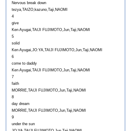
Nervous break down
tezya,TAIZO,kazuno,Taji,NAOMI
4
give
Ken Ayugai,TAIJI FUJIMOTO,Jun,Taji,NAOMI
5
solid
Ken Ayugai,JO:YA,TAIJI FUJIMOTO,Jun,Taji,NAOMI
6
come to daddy
Ken Ayugai,TAIJI FUJIMOTO,Jun,Taji,NAOMI
7
faith
MORRIE,TAIJI FUJIMOTO,Jun,Taji,NAOMI
8
day dream
MORRIE,TAIJI FUJIMOTO,Jun,Taji,NAOMI
9
under the sun
JO:YA,TAIJI FUJIMOTO,Jun,Taji,NAOMI