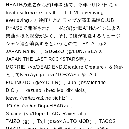
HEATHの逝去から約1年を経て、今年10月27日に＜
heath solo works heath THE LIVE everliving
everloving＞と銘打たれたライブが高田馬場CLUB
PHASEで開催された。同公演はHEATHのペンによる
楽曲を彼と親交が深く、そして彼が敬愛するミュージ
シャン達が演奏するというもので、PATA（g/X
JAPAN,Ra:IN）、SUGIZO（g/LUNA SEA,X
JAPAN,THE LAST ROCKSTARS等）、
MORRIE（vo/DEAD END,Creature Creature）を始め
としてKen Ayugai（vo/TOBYAS）やTAIJI
FUJIMOTO（g/ex.D.T.R）、Jun（b/Valentine
D.C.）、kazuno（b/ex.Moi dix Mois）、
tezya（vo/tezya&the sightz）、
JO:YA（vo/ex.DopeHEADz）、
Shame（vo/DopeHEADz,Ravecraft）、
TAIZO（g）、Taji（ds/ex.AUTO-MOD）、TACOS