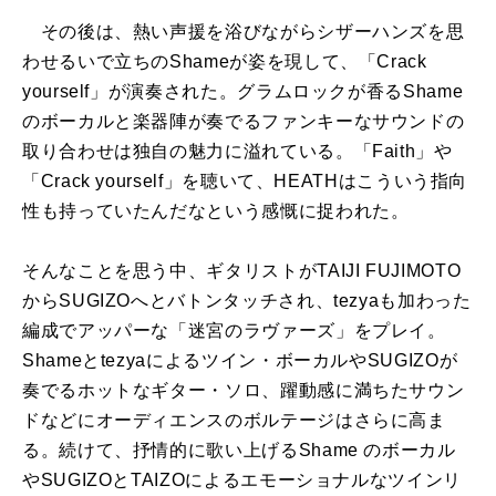
その後は、熱い声援を浴びながらシザーハンズを思
わせるいで立ちのShameが姿を現して、「Crack
yourself」が演奏された。グラムロックが香るShame
のボーカルと楽器陣が奏でるファンキーなサウンドの
取り合わせは独自の魅力に溢れている。「Faith」や
「Crack yourself」を聴いて、HEATHはこういう指向
性も持っていたんだなという感慨に捉われた。
そんなことを思う中、ギタリストがTAIJI FUJIMOTO
からSUGIZOへとバトンタッチされ、tezyaも加わった
編成でアッパーな「迷宮のラヴァーズ」をプレイ。
Shameとtezyaによるツイン・ボーカルやSUGIZOが
奏でるホットなギター・ソロ、躍動感に満ちたサウン
ドなどにオーディエンスのボルテージはさらに高ま
る。続けて、抒情的に歌い上げるShame のボーカル
やSUGIZOとTAIZOによるエモーショナルなツインリ