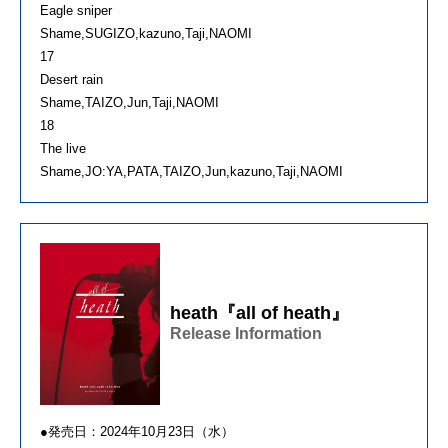
Eagle sniper
Shame,SUGIZO,kazuno,Taji,NAOMI
17
Desert rain
Shame,TAIZO,Jun,Taji,NAOMI
18
The live
Shame,JO:YA,PATA,TAIZO,Jun,kazuno,Taji,NAOMI
heath『all of heath』
Release Information
●発売日：2024年10月23日（水）