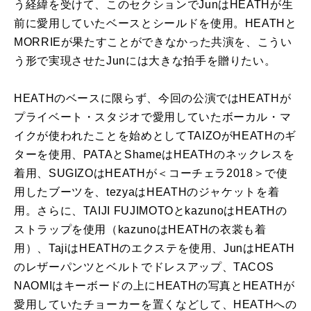
う経緯を受けて、このセクションでJunはHEATHが生
前に愛用していたベースとシールドを使用。HEATHと
MORRIEが果たすことができなかった共演を、こうい
う形で実現させたJunには大きな拍手を贈りたい。
HEATHのベースに限らず、今回の公演ではHEATHが
プライベート・スタジオで愛用していたボーカル・マ
イクが使われたことを始めとしてTAIZOがHEATHのギ
ターを使用、PATAとShameはHEATHのネックレスを
着用、SUGIZOはHEATHが＜コーチェラ2018＞で使
用したブーツを、tezyaはHEATHのジャケットを着
用。さらに、TAIJI FUJIMOTOとkazunoはHEATHの
ストラップを使用（kazunoはHEATHの衣裳も着
用）、TajiはHEATHのエクステを使用、JunはHEATH
のレザーパンツとベルトでドレスアップ、TACOS
NAOMIはキーボードの上にHEATHの写真とHEATHが
愛用していたチョーカーを置くなどして、HEATHへの