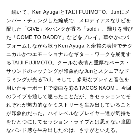
続いて、Ken AyugaiとTAIJI FUJIMOTO、Junにメ
ンバー・チェンジした編成で、メロディアスなサビを
配した「GIVE」やパンクが香る「sold」、翳りを帯び
た「COME TO DADDY」などをプレイ。華やかにパ
フォームしながら歌うKen Ayugaiと余裕の表情でテク
ニカルかつエモーショナルなギター・ワークを展開す
るTAIJI FUJIMOTO。クールな表情と重厚なベース・
サウンドのマッチングが印象的なJunとスクエアなド
ラミングが光るTaji。そして、多彩なプレイと音色を
用いたキーボードで楽曲を彩るTACOS NAOMI。今回
のライブを通して思ったことだが、各セッションでそ
れぞれが魅力的なケミストリーを生み出していること
が印象的だった。ハイレベルなプレイヤー達が気持ち
をひとつにしてセッション・ライブとは思えない強固
なバンド感を生み出したのは、さすがといえる。