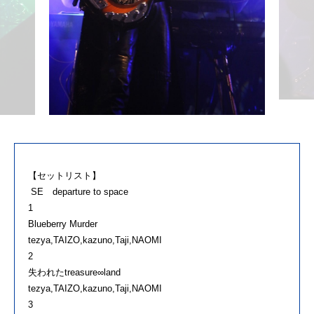
【セットリスト】
SE departure to space
1
Blueberry Murder
tezya,TAIZO,kazuno,Taji,NAOMI
2
失われたtreasure∞land
tezya,TAIZO,kazuno,Taji,NAOMI
3