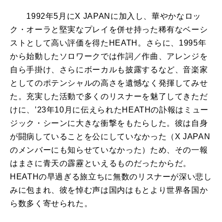
1992年5月にX JAPANに加入し、華やかなロッ
ク・オーラと堅実なプレイを併せ持った稀有なベーシ
ストとして高い評価を得たHEATH。さらに、1995年
から始動したソロワークでは作詞／作曲、アレンジを
自ら手掛け、さらにボーカルも披露するなど、音楽家
としてのポテンシャルの高さを遺憾なく発揮してみせ
た。充実した活動で多くのリスナーを魅了してきただ
けに、’23年10月に伝えられたHEATHの訃報はミュー
ジック・シーンに大きな衝撃をもたらした。彼は自身
が闘病していることを公にしていなかった（X JAPAN
のメンバーにも知らせていなかった）ため、その一報
はまさに青天の霹靂といえるものだったからだ。
HEATHの早過ぎる旅立ちに無数のリスナーが深い悲し
みに包まれ、彼を悼む声は国内はもとより世界各国か
ら数多く寄せられた。