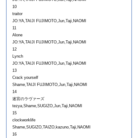
10
traitor
JO:YA,TAIJI FUJIMOTO,Jun,Taji,NAOMI
11
Alone
JO:YA,TAIJI FUJIMOTO,Jun,Taji,NAOMI
12
Lynch
JO:YA,TAIJI FUJIMOTO,Jun,Taji,NAOMI
13
Crack yourself
Shame,TAIJI FUJIMOTO,Jun,Taji,NAOMI
14
迷宮のラヴァーズ
tezya,Shame,SUGIZO,Jun,Taji,NAOMI
15
clockworklife
Shame,SUGIZO,TAIZO,kazuno,Taji,NAOMI
16